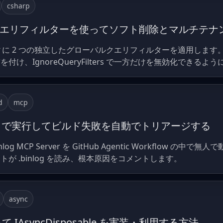
csharp
名前付きクエリフィルターを使ってソフト削除とマルチテ
ンティティに 2 つの独立したグローバルクエリフィルターを適用し
け、IgnoreQueryFilters で一方だけを無効化できるよ
d
mcp
er を CI で実行してビルド失敗を自動でトリアージする
 は Binlog MCP Server を GitHub Agentic Workflow
が .binlog を読み、根本原因をコメントします。
async
を使って IAsyncDisposable を実装・利用する方法