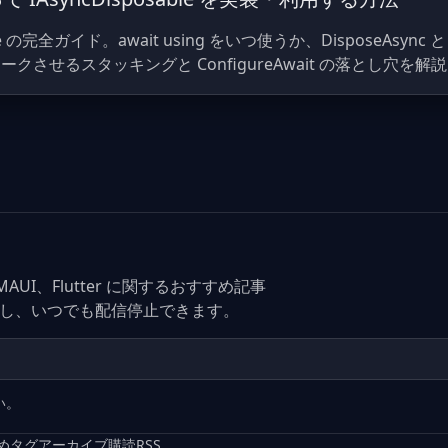
ble の完全ガイド。await using をいつ使うか、DisposeAsync と 
させるスタッキングと ConfigureAwait の落とし穴を解
C#、MAUI、Flutter に関するおすすめ記事
なし、いつでも配信停止できます。
い。
め
タグ
アーカイブ
購読
RSS