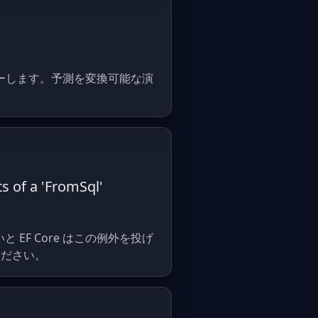
れをスローします。予測を変換可能な演
s of a 'FromSql'
EF Core はこの例外を投げ
ください。