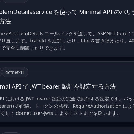
IProblemDetailsService を使って Minimal 
方法
stomizeProblemDetails コールバックを渡して、ASP.NET Core 
り直します。traceId を追加したり、title を書き換えたり、40
Writer で完全に制御したりできます。
dotnet-11
inimal API で JWT bearer 認証を設定する方法
inimal API における JWT bearer 認証の完全で動作する設定
ddJwtBearer() の配線、トークンの発行、RequireAuthoriza
そして dotnet user-jwts によるテストまでを扱います。