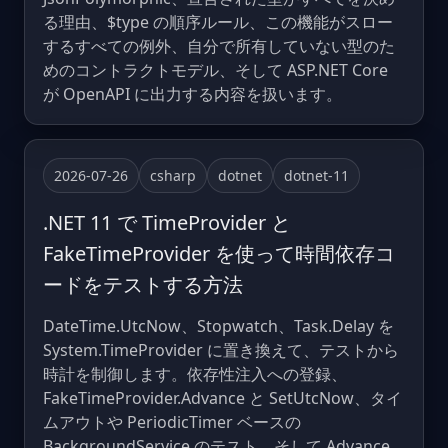
る理由、$type の順序ルール、この機能がスロー
するすべての例外、自分で所有していない型のた
めのコントラクトモデル、そして ASP.NET Core
が OpenAPI に出力する内容を扱います。
2026-07-26
csharp
dotnet
dotnet-11
.NET 11 で TimeProvider と
FakeTimeProvider を使って時間依存コ
ードをテストする方法
DateTime.UtcNow、Stopwatch、Task.Delay を
System.TimeProvider に置き換えて、テストから
時計を制御します。依存性注入への登録、
FakeTimeProvider.Advance と SetUtcNow、タイ
ムアウトや PeriodicTimer ベースの
BackgroundService のテスト、そして Advance