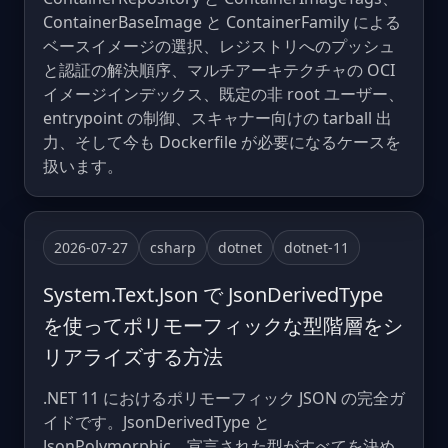
ContainerBaseImage と ContainerFamily による
ベースイメージの選択、レジストリへのプッシュ
と認証の解決順序、マルチアーキテクチャの OCI
イメージインデックス、既定の非 root ユーザー、
entrypoint の制御、スキャナー向けの tarball 出
力、そして今も Dockerfile が必要になるケースを
扱います。
2026-07-27
csharp
dotnet
dotnet-11
System.Text.Json で JsonDerivedType
を使ってポリモーフィックな型階層をシ
リアライズする方法
.NET 11 におけるポリモーフィック JSON の完全ガ
イドです。JsonDerivedType と
JsonPolymorphic、宣言された型がすべてを決め