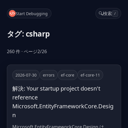
🔍
検索
Start Debugging
/
タグ: csharp
260 件 · ページ2/26
2026-07-30
errors
ef-core
ef-core-11
解決: Your startup project doesn't
reference
Microsoft.EntityFrameworkCore.Desig
n
Microsoft.EntityFrameworkCore.Design は