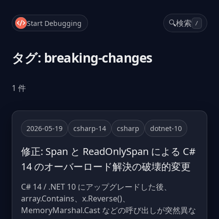
🔍
検索
Start Debugging
/
タグ: breaking-changes
1 件
2026-05-19
csharp-14
csharp
dotnet-10
修正: Span と ReadOnlySpan による C#
14 のオーバーロード解決の破壊的変更
C# 14 / .NET 10 にアップグレードした後、
array.Contains、x.Reverse()、
MemoryMarshal.Cast などの呼び出しが突然異な