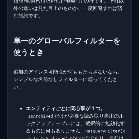
の行です。それ以
IgnoreQueryFilters(["Name"])
外の違いは見た目上のものか、一度回避すれば済
む制約です。
単一のグローバルフィルターを
使うとき
追加のアドレス可能性が何ももたらさないなら、
シンプルな名前なしフィルターに頼ってくださ
い。
エンティティごとに関心事が 1 つ。
だけが必要な読み取り専用のル
!IsArchived
ックアップテーブルには、選択的に無効化す
るものは何もありません。
HasQueryFilter(x
がすべてであり、名前は
=> !x.IsArchived)