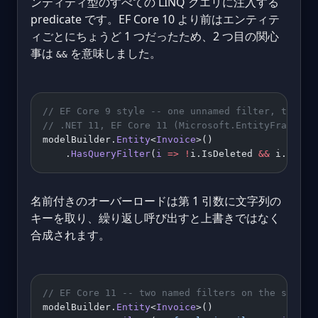
ンティティ型のすべての LINQ クエリに注入する
predicate です。EF Core 10 より前はエンティテ
ィごとにちょうど 1 つだったため、2 つ目の関心
事は
を意味しました。
&&
// EF Core 9 style -- one unnamed filter, two co
// .NET 11, EF Core 11 (Microsoft.EntityFramewor
modelBuilder.
Entity
<
Invoice
>()
    .
HasQueryFilter
(
i
 =>
 !
i.IsDeleted 
&&
 i.Tenan
名前付きのオーバーロードは第 1 引数に文字列の
キーを取り、繰り返し呼び出すと上書きではなく
合成されます。
// EF Core 11 -- two named filters on the same e
modelBuilder.
Entity
<
Invoice
>()