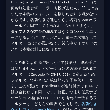
は
IgnoreQueryFilters(["SoftDeletonFilter"])
何も無効化せず、エラーも投げません。EF にはあ
なたが本物のフィルターを指したと知る術がない
からです。名前付きで進むなら、名前を
フ
const
ィールドに固定して (上のスニペットのように)、
タイプミスが本番の漏洩ではなくコンパイルエラ
ーになるようにしてください。単一の名前なしフ
ィルターにはこの罠がなく、関心事が 1 つだけの
ときは本物の利点になります。
1 つの細部は両者に等しく当てはまり、決め手に
はなりません。ナビゲーションの必須側にあるフ
ィルターは
を
に変えるため、
Include
INNER JOIN
フィルターで外された親は黙って子を落としま
す。この挙動は、predicate が名前付きでも
で
&&
組み合わせても同一です。修正、つまり任意ナビ
ゲーション経由の
か両端の一致するフ
LEFT JOIN
ィルターは、どちらの世界でも同じで、
名前付き
クエリフィルターの How-to
で順を追って説明し