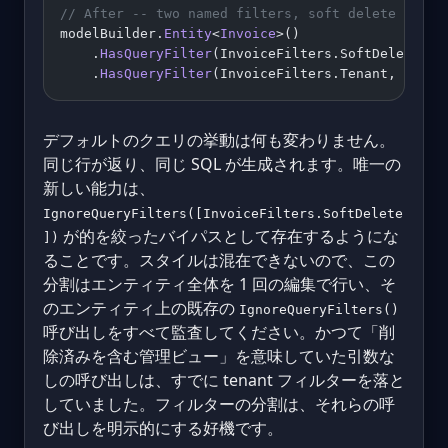
// After -- two named filters, soft delete now i
modelBuilder.
Entity
<
Invoice
>()
    .
HasQueryFilter
(InvoiceFilters.SoftDelete, 
i
    .
HasQueryFilter
(InvoiceFilters.Tenant,     
i
デフォルトのクエリの挙動は何も変わりません。
同じ行が返り、同じ SQL が生成されます。唯一の
新しい能力は、
IgnoreQueryFilters([InvoiceFilters.SoftDelete
が的を絞ったバイパスとして存在するようにな
])
ることです。スタイルは混在できないので、この
分割はエンティティ全体を 1 回の編集で行い、そ
のエンティティ上の既存の
IgnoreQueryFilters()
呼び出しをすべて監査してください。かつて「削
除済みを含む管理ビュー」を意味していた引数な
しの呼び出しは、すでに tenant フィルターを落と
していました。フィルターの分割は、それらの呼
び出しを明示的にする好機です。