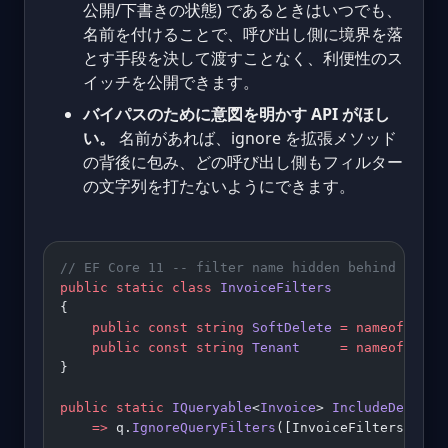
公開/下書きの状態) であるときはいつでも、
名前を付けることで、呼び出し側に境界を落
とす手段を決して渡すことなく、利便性のス
イッチを公開できます。
バイパスのために意図を明かす API がほし
い。
名前があれば、ignore を拡張メソッド
の背後に包み、どの呼び出し側もフィルター
の文字列を打たないようにできます。
// EF Core 11 -- filter name hidden behind a rea
public
 static
 class
 InvoiceFilters
{
    public
 const
 string
 SoftDelete
 =
 nameof
(Soft
    public
 const
 string
 Tenant
     =
 nameof
(Tena
}
public
 static
 IQueryable
<
Invoice
> 
IncludeDeleted
    =>
 q.
IgnoreQueryFilters
([InvoiceFilters.Soft