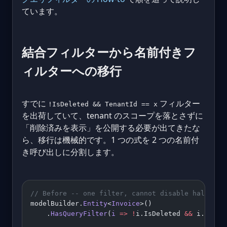
ています。
結合フィルターから名前付きフ
ィルターへの移行
すでに
フィルター
!IsDeleted && TenantId == x
を出荷していて、tenant のスコープを落とさずに
「削除済みを表示」を公開する必要が出てきたな
ら、移行は機械的です。1 つの式を 2 つの名前付
き呼び出しに分割します。
// Before -- one filter, cannot disable half of 
modelBuilder.
Entity
<
Invoice
>()
    .
HasQueryFilter
(
i
 =>
 !
i.IsDeleted 
&&
 i.Tenan