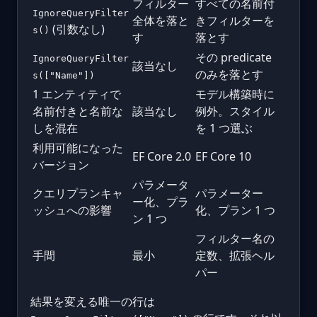
フィルター
すべての名前付
IgnoreQueryFilter
全体を落と
きフィルターを
(引数なし)
s()
す
落とす
その predicate
IgnoreQueryFilter
該当なし
のみを落とす
s(["Name"])
1 エンティティで
モデル構築時に
名前付きと名前な
該当なし
例外。スタイル
しを混在
を 1 つ選ぶ
利用可能になった
EF Core 2.0
EF Core 10
バージョン
パラメータ
クエリプランキャ
パラメーター
ー化、プラ
ッシュへの影響
化、プラン 1 つ
ン 1 つ
フィルター名の
手間
最小
定数、拡張ヘル
パー
結果を変える唯一の行は