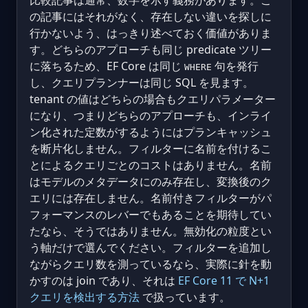
比較記事は通常、数字を示す義務があります。こ
の記事にはそれがなく、存在しない違いを探しに
行かないよう、はっきり述べておく価値がありま
す。どちらのアプローチも同じ predicate ツリー
に落ちるため、EF Core は同じ
句を発行
WHERE
し、クエリプランナーは同じ SQL を見ます。
tenant の値はどちらの場合もクエリパラメーター
になり、つまりどちらのアプローチも、インライ
ン化された定数がするようにはプランキャッシュ
を断片化しません。フィルターに名前を付けるこ
とによるクエリごとのコストはありません。名前
はモデルのメタデータにのみ存在し、変換後のク
エリには存在しません。名前付きフィルターがパ
フォーマンスのレバーでもあることを期待してい
たなら、そうではありません。無効化の粒度とい
う軸だけで選んでください。フィルターを追加し
ながらクエリ数を測っているなら、実際に針を動
かすのは join であり、それは
EF Core 11 で N+1
クエリを検出する方法
で扱っています。