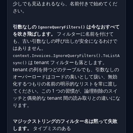
少しでも見込まれるなら、名前付きで始めてくだ
さい。
引数なしの
は今なおすべて
IgnoreQueryFilters()
を吹き飛ばします。
フィルターに名前を付けて
も、古い引数なしの呼び出しが安全になるわけで
はありません。
context.Invoices.IgnoreQueryFilters().ToListA
は tenant フィルターも落とします。
sync()
tenant の列を持つどのテーブルでも、引数なしの
オーバーロードはコードの臭いとして扱い、無効
化するつもりの名前の明示的なリストを常に渡し
てください。この 1 つの習慣が、論理削除のスイ
ッチと偶発的な tenant 間の読み取りとの違いにな
ります。
マジックストリングのフィルター名は黙って失敗
します。
タイプミスのある