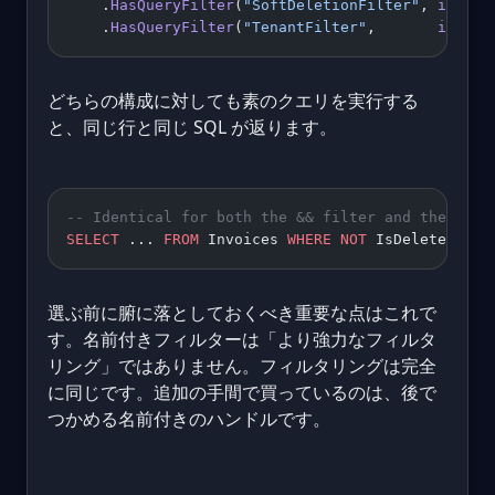
    .
HasQueryFilter
(
"SoftDeletionFilter"
, 
i
 =>
 !
    .
HasQueryFilter
(
"TenantFilter"
,       
i
 =>
 i
どちらの構成に対しても素のクエリを実行する
と、同じ行と同じ SQL が返ります。
-- Identical for both the && filter and the two 
SELECT
 ... 
FROM
 Invoices 
WHERE
 NOT
 IsDeleted 
AND
選ぶ前に腑に落としておくべき重要な点はこれで
す。名前付きフィルターは「より強力なフィルタ
リング」ではありません。フィルタリングは完全
に同じです。追加の手間で買っているのは、後で
つかめる名前付きのハンドルです。