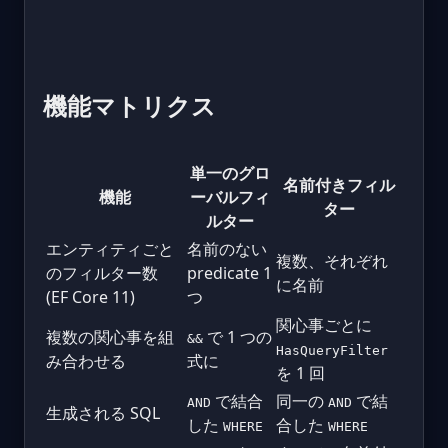
機能マトリクス
単一のグロ
名前付きフィル
機能
ーバルフィ
ター
ルター
エンティティごと
名前のない
複数、それぞれ
のフィルター数
predicate 1
に名前
(EF Core 11)
つ
関心事ごとに
複数の関心事を組
で 1 つの
&&
HasQueryFilter
み合わせる
式に
を 1 回
で結合
同一の
で結
AND
AND
生成される SQL
した
合した
WHERE
WHERE