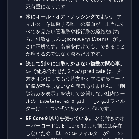
死荷重になります。
常にオール・オア・ナッシングでよい。
フ
ィルターを回避する唯一の場面が、正当にす
べてを見たい管理系や移行系の経路だけな
ら、引数なしの
がま
IgnoreQueryFilters()
さに正解です。名前を付けても、できること
が増えるのではなく減るだけです。
決して別々には取り外さない複数の関心事。
で組み合わせた 2 つの predicate は、片
&&
方をオンにしてもう片方をオフにするコード
経路が存在しないなら問題ありません。「削
除済みを表示」を決して公開しない社内ツー
ルの
フィル
!IsDeleted && OrgId == _orgId
ターは、1 つの式の方がシンプルです。
EF Core 9 以前を使っている。
名前付きのオ
ーバーロードは EF Core 10 より前には存在
しないため、単一の
フィルターが唯一の
&&