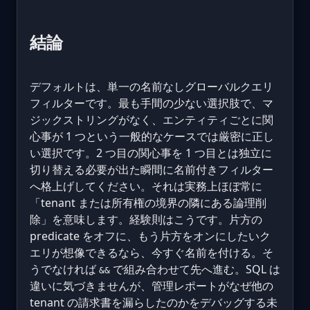
結論
デフォルトは、単一の名前なしグローバルクエリ
フィルターです。最も手間の少ない選択肢で、マ
ジックストリングがなく、エンティティごとに関
心事が 1 つという一般的なケースでは厳密に正し
い選択です。2 つ目の関心事を 1 つ目とは独立に
切り替える必要が出た瞬間に名前付きフィルター
へ格上げしてください。それは実務上ほぼ常に
「tenant または所有権の境界の隣にある論理削
除」を意味します。経験則はこうです。片方の
predicate をオフに、もう片方をオンにしたいク
エリが想像できるなら、今すぐ名前を付ける。そ
うでなければ
で組み合わせて先へ進む。SQL は
&&
違いに気づきませんが、管理レポートがなぜ他の
tenant の請求書を漏らしたのかをデバッグする未