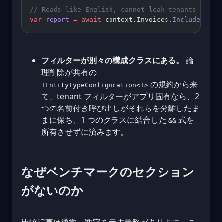
// Reads like English, cannot leak tenants
var
 report
 =
 await
 context.Invoices.
IncludeDelet
フィルターが別々の構成クラスにある。
論
理削除が共有の
の規約から来
IEntityTypeConfiguration<T>
て、tenant フィルターがアプリ固有なら、2
つの名前付き呼び出しがそれらを分離したま
まに保ち、1 つのクラスに結合した
式を
&&
所有させずに済みます。
なぜベンチマークのセクション
がないのか