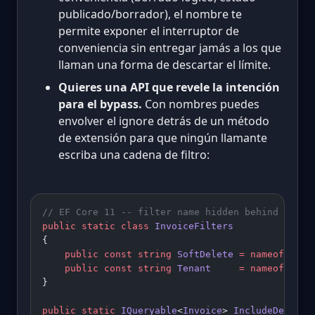
publicado/borrador), el nombre te
permite exponer el interruptor de
conveniencia sin entregar jamás a los que
llaman una forma de descartar el límite.
Quieres una API que revele la intención
para el bypass.
Con nombres puedes
envolver el ignore detrás de un método
de extensión para que ningún llamante
escriba una cadena de filtro:
// EF Core 11 -- filter name hidden behind a rea
public
 static
 class
 InvoiceFilters
{
    public
 const
 string
 SoftDelete
 =
 nameof
(Soft
    public
 const
 string
 Tenant
     =
 nameof
(Tena
}
public
 static
 IQueryable
<
Invoice
> 
IncludeDeleted