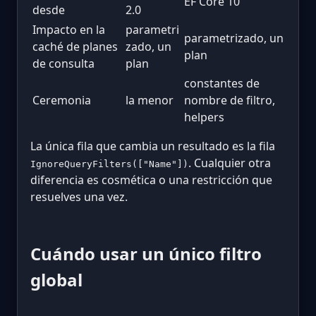
EF Core 10
desde
2.0
Impacto en la
parametri
parametrizado, un
caché de planes
zado, un
plan
de consulta
plan
constantes de
Ceremonia
la menor
nombre de filtro,
helpers
La única fila que cambia un resultado es la fila
. Cualquier otra
IgnoreQueryFilters(["Name"])
diferencia es cosmética o una restricción que
resuelves una vez.
Cuándo usar un único filtro
global