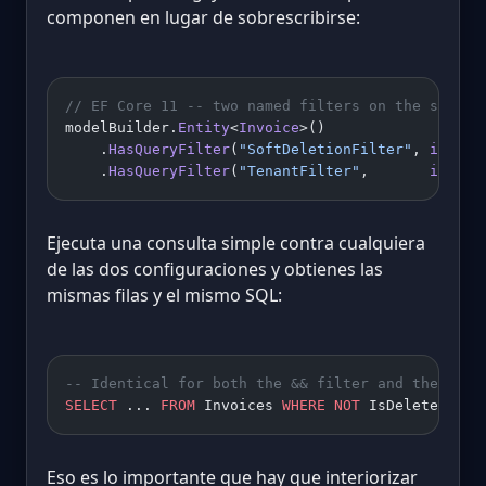
componen en lugar de sobrescribirse:
// EF Core 11 -- two named filters on the same e
modelBuilder.
Entity
<
Invoice
>()
    .
HasQueryFilter
(
"SoftDeletionFilter"
, 
i
 =>
 !
    .
HasQueryFilter
(
"TenantFilter"
,       
i
 =>
 i
Ejecuta una consulta simple contra cualquiera
de las dos configuraciones y obtienes las
mismas filas y el mismo SQL:
-- Identical for both the && filter and the two 
SELECT
 ... 
FROM
 Invoices 
WHERE
 NOT
 IsDeleted 
AND
Eso es lo importante que hay que interiorizar