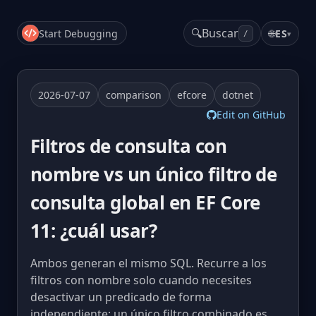
🔍
Buscar
Start Debugging
🌐
ES
▾
/
2026-07-07
comparison
efcore
dotnet
Edit on GitHub
Filtros de consulta con
nombre vs un único filtro de
consulta global en EF Core
11: ¿cuál usar?
Ambos generan el mismo SQL. Recurre a los
filtros con nombre solo cuando necesites
desactivar un predicado de forma
independiente; un único filtro combinado es