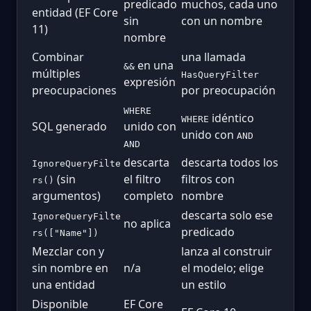
predicado
muchos, cada uno
entidad (EF Core
sin
con un nombre
11)
nombre
Combinar
una llamada
en una
&&
múltiples
HasQueryFilter
expresión
preocupaciones
por preocupación
WHERE
idéntico
WHERE
SQL generado
unido con
unido con
AND
AND
descarta
descarta todos los
IgnoreQueryFilte
(sin
el filtro
filtros con
rs()
argumentos)
completo
nombre
descarta solo ese
IgnoreQueryFilte
no aplica
predicado
rs(["Name"])
Mezclar con y
lanza al construir
sin nombre en
n/a
el modelo; elige
una entidad
un estilo
Disponible
EF Core