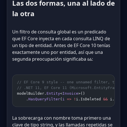
Las dos formas, una al lado de
la otra
Un filtro de consulta global es un predicado
que EF Core inyecta en cada consulta LINQ de
un tipo de entidad. Antes de EF Core 10 tenías
exactamente uno por entidad, así que una
segunda preocupación significaba
:
&&
// EF Core 9 style -- one unnamed filter, two co
// .NET 11, EF Core 11 (Microsoft.EntityFramewor
modelBuilder.
Entity
<
Invoice
>()
    .
HasQueryFilter
(
i
 =>
 !
i.IsDeleted 
&&
 i.Tenan
La sobrecarga con nombre toma primero una
clave de tipo string, y las llamadas repetidas se