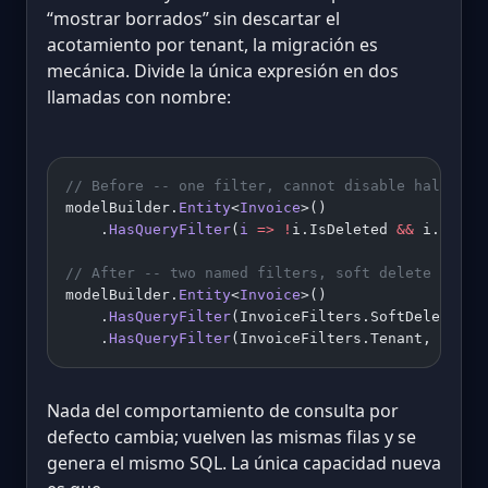
“mostrar borrados” sin descartar el
acotamiento por tenant, la migración es
mecánica. Divide la única expresión en dos
llamadas con nombre:
// Before -- one filter, cannot disable half of 
modelBuilder.
Entity
<
Invoice
>()
    .
HasQueryFilter
(
i
 =>
 !
i.IsDeleted 
&&
 i.Tenan
// After -- two named filters, soft delete now i
modelBuilder.
Entity
<
Invoice
>()
    .
HasQueryFilter
(InvoiceFilters.SoftDelete, 
i
    .
HasQueryFilter
(InvoiceFilters.Tenant,     
i
Nada del comportamiento de consulta por
defecto cambia; vuelven las mismas filas y se
genera el mismo SQL. La única capacidad nueva