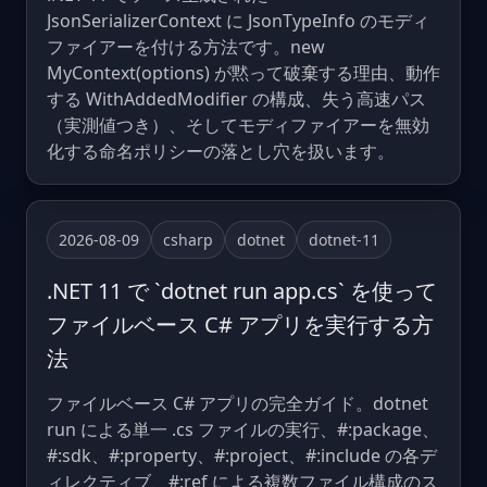
JsonSerializerContext に JsonTypeInfo のモディ
ファイアーを付ける方法です。new
MyContext(options) が黙って破棄する理由、動作
する WithAddedModifier の構成、失う高速パス
（実測値つき）、そしてモディファイアーを無効
化する命名ポリシーの落とし穴を扱います。
2026-08-09
csharp
dotnet
dotnet-11
.NET 11 で `dotnet run app.cs` を使って
ファイルベース C# アプリを実行する方
法
ファイルベース C# アプリの完全ガイド。dotnet
run による単一 .cs ファイルの実行、#:package、
#:sdk、#:property、#:project、#:include の各デ
ィレクティブ、#:ref による複数ファイル構成のス