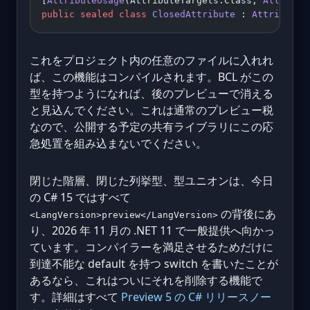
[
AttributeUsage
(AttributeTargets.Class, 
AllowMul
public
 sealed
 class
 ClosedAttribute
 : 
Attribute
 
これをプロジェクト内の任意のファイルに入れれ
ば、この機能はコンパイルされます。BCL がこの
型を持つようになれば、後のプレビューで消える
と見込んでください。これは通常のプレビュー税
なので、公開する予定の共有ライブラリにこの応
急処置を組み込まないでください。
閉じた階層、閉じた列挙型、型ユニオンは、今日
の C# 15 ではすべて
の背後にあ
<LangVersion>preview</LangVersion>
り、2026 年 11 月の .NET 11 で一般提供へ向かっ
ています。コンパイラーを満足させるためだけに
到達不能な default を持つ switch を書いたことが
あるなら、これはついにそれを削除する機能で
す。詳細はすべて
Preview 5 の C# リリースノー