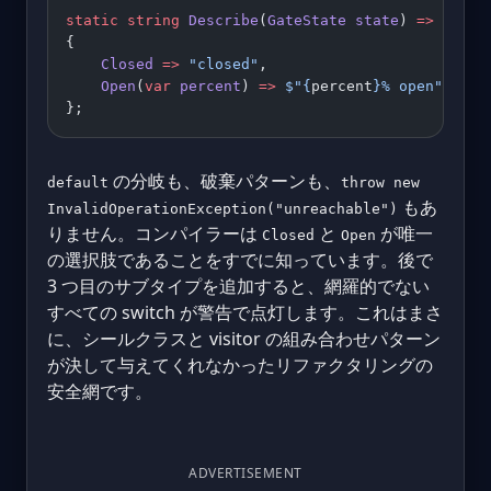
static
 string
 Describe
(
GateState
 state
) 
=>
 state
{
    Closed
 =>
 "closed"
,
    Open
(
var
 percent
) 
=>
 $"
{
percent
}
% open"
};
の分岐も、破棄パターンも、
default
throw new
もあ
InvalidOperationException("unreachable")
りません。コンパイラーは
と
が唯一
Closed
Open
の選択肢であることをすでに知っています。後で
3 つ目のサブタイプを追加すると、網羅的でない
すべての switch が警告で点灯します。これはまさ
に、シールクラスと visitor の組み合わせパターン
が決して与えてくれなかったリファクタリングの
安全網です。
ADVERTISEMENT