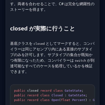
す。両者を合わせることで、C# は完全な網羅性の
ストーリーを得ます。
closed が実際に行うこと
基底クラスを
としてマークすると、コンパ
closed
イラーは同じアセンブリ内にある直接のサブタイ
プのみを許可します。サブタイプの集合が既知か
つ有限になったため、コンパイラーは
が到
switch
達可能なすべてのケースを処理しているかを検証
できます。
public
 closed 
record
 class
 GateState
;
public
 record
 class
 Closed
 : 
GateState
;
public
 record
 class
 Open
(
float
 Percent
) : 
GateSt