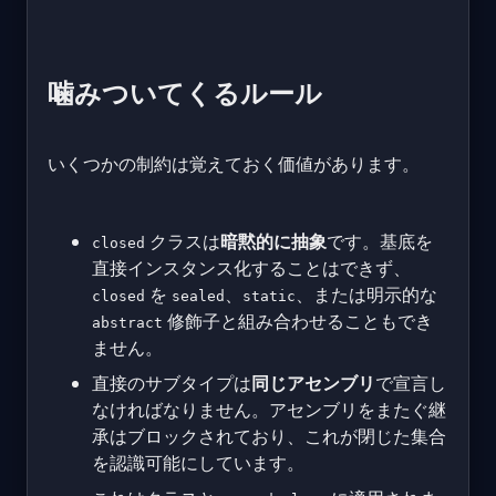
噛みついてくるルール
いくつかの制約は覚えておく価値があります。
クラスは
暗黙的に抽象
です。基底を
closed
直接インスタンス化することはできず、
を
、
、または明示的な
closed
sealed
static
修飾子と組み合わせることもでき
abstract
ません。
直接のサブタイプは
同じアセンブリ
で宣言し
なければなりません。アセンブリをまたぐ継
承はブロックされており、これが閉じた集合
を認識可能にしています。