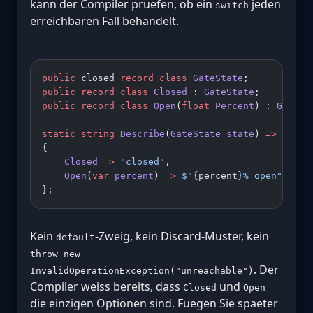
kann der Compiler pruefen, ob ein
jeden
switch
erreichbaren Fall behandelt.
public
 closed 
record
 class
 GateState
;
public
 record
 class
 Closed
 : 
GateState
;
public
 record
 class
 Open
(
float
 Percent
) : 
GateSt
static
 string
 Describe
(
GateState
 state
) 
=>
 state
{
    Closed
 =>
 "closed"
,
    Open
(
var
 percent
) 
=>
 $"
{
percent
}
% open"
};
Kein
-Zweig, kein Discard-Muster, kein
default
throw new
. Der
InvalidOperationException("unreachable")
Compiler weiss bereits, dass
und
Closed
Open
die einzigen Optionen sind. Fuegen Sie spaeter