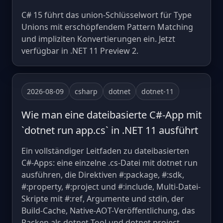
C# 15 führt das union-Schlüsselwort für Type
Unions mit erschöpfendem Pattern Matching
und impliziten Konvertierungen ein. Jetzt
verfügbar in .NET 11 Preview 2.
2026-08-09
csharp
dotnet
dotnet-11
Wie man eine dateibasierte C#-App mit
`dotnet run app.cs` in .NET 11 ausführt
Ein vollständiger Leitfaden zu dateibasierten
C#-Apps: eine einzelne .cs-Datei mit dotnet run
ausführen, die Direktiven #:package, #:sdk,
#:property, #:project und #:include, Multi-Datei-
Skripte mit #:ref, Argumente und stdin, der
Build-Cache, Native-AOT-Veröffentlichung, das
Packen als dotnet-Tool und dotnet project