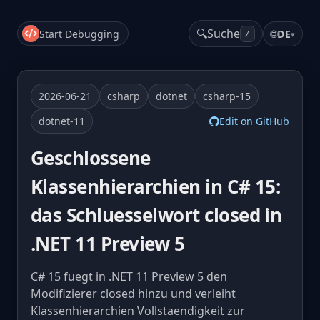
🔍
Suche
Start Debugging
🌐
DE
▾
/
2026-06-21
csharp
dotnet
csharp-15
dotnet-11
Edit on GitHub
Geschlossene
Klassenhierarchien in C# 15:
das Schluesselwort closed in
.NET 11 Preview 5
C# 15 fuegt in .NET 11 Preview 5 den
Modifizierer closed hinzu und verleiht
Klassenhierarchien Vollstaendigkeit zur