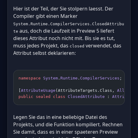
Hier ist der Teil, der Sie stolpern laesst. Der
Compiler gibt einen Marker
System.Runtime.CompilerServices.ClosedAttribu
aus, doch die Laufzeit in Preview 5 liefert
te
dieses Attribut noch nicht mit. Bis sie es tut,
muss jedes Projekt, das
verwendet, das
closed
Attribut selbst deklarieren:
namespace
 System
.
Runtime
.
CompilerServices
;
[
AttributeUsage
(AttributeTargets.Class, 
AllowMul
public
 sealed
 class
 ClosedAttribute
 : 
Attribute
 
Legen Sie das in eine beliebige Datei des
Projekts, und die Funktion kompiliert. Rechnen
Sie damit, dass es in einer spaeteren Preview