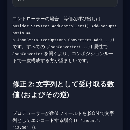
コントローラーの場合、等価な呼び出しは
builder.Services.AddControllers().AddJsonOpti
ons(o =>
o.JsonSerializerOptions.Converters.Add(...))
です。すべての
属性で
[JsonConverter(...)]
を開くより、コンポジションルー
JsonConverter
トで一度構成する方が望ましいです。
修正 2: 文字列として受け取る数
値 (およびその逆)
プロデューサーが数値フィールドを JSON で文字
列としてエンコードする場合 (
{ "amount":
)、
"12.50" }