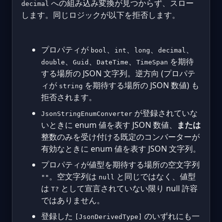
への組み込み変換が見つからず、スロー
decimal
します。同じロジックが以下を拒否します。
プロパティが
、
、
、
、
bool
int
long
decimal
、
、
、
を期待
double
Guid
DateTime
TimeSpan
する場所の JSON 文字列。逆方向 (プロパテ
ィが
を期待する場所の JSON 数値) も
string
拒否されます。
が登録されていな
JsonStringEnumConverter
いときに enum 値を表す JSON 数値、
または
整数のみを受け付ける既定のコンバーターが
有効なときに enum 値を表す JSON 文字列。
プロパティが値型を期待する場所の空文字列
。空文字列は
と同じではなく、値型
""
null
は
として宣言されていない限り null 許容
T?
ではありません。
登録した
のいずれにも一
[JsonDerivedType]