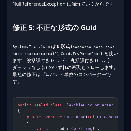
NullReferenceException に漏れていくからです。
修正 5: 不正な形式の Guid
は
形式 (
System.Text.Json
D
xxxxxxxx-xxxx-xxxx-
) で
を使い
xxxx-xxxxxxxxxxxx
Guid.TryParseExact
ます。波括弧付き (
)、丸括弧付き (
)、
{...}
(...)
ダッシュなし (
) のいずれの表現もスローします。
N
最短の修正はプロパティ単位のコンバーターで
す。
public
 sealed
 class
 FlexibleGuidConverter
 : 
Json
{
    public
 override
 Guid
 Read
(
ref
 Utf8JsonReader
    {
        var
 s
 =
 reader.
GetString
();