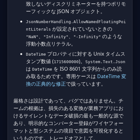
致しないディスクリミネーターを持つポリモ
ーフィックな JSON オブジェクト。
JsonNumberHandling.AllowNamedFloatingPoi
が設定されていないときの
ntLiterals
、
、
のような
"NaN"
"Infinity"
"-Infinity"
浮動小数点リテラル。
プロパティに対する Unix タイムス
DateTime
タンプ数値 (
)。
1715600000
System.Text.Json
は
を ISO 8601 文字列からのみ読
DateTime
み取るためです。専用ケースは
DateTime 変
換の正典的な修正
で扱っています。
厳格さは設計であって、バグではありません。チ
ームの根拠は、損失のある変換が業務アプリにお
けるサイレントなデータ破損の最も一般的な源で
あり、明示的なコンバーター登録がワイヤフォー
マットと型システムの境目で意図を可視化すると
いうものです。トレードオフとして、