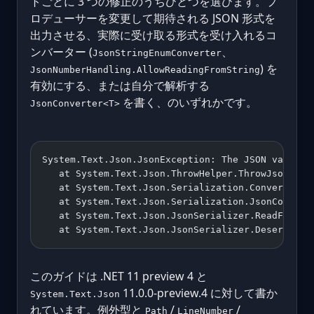
トごとに 3 つの修正のうちひとつを選びます。プ
ロデューサーを変更して期待される JSON 形式を
出力させる、実際に受け取る形式を受け入れるコ
ンバーター (
、
JsonStringEnumConverter
) を
JsonNumberHandling.AllowReadingFromString
有効にする、または自分で解析する
を書く、のいずれかです。
JsonConverter<T>
System.Text.Json.JsonException: The JSON value c
   at System.Text.Json.ThrowHelper.ThrowJsonExce
   at System.Text.Json.Serialization.Converters.
   at System.Text.Json.Serialization.JsonConvert
   at System.Text.Json.JsonSerializer.ReadFromSp
   at System.Text.Json.JsonSerializer.Deserializ
このガイドは .NET 11 preview 4 と
11.0.0-preview.4 に対して書か
System.Text.Json
れています。例外型と
/
/
Path
LineNumber