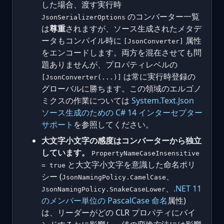
した場合、渡す実行時
のコンバーター一覧
JsonSerializerOptions
は
尊重
されますが、ソース生成されたメタデ
ータもコンパイル時に
属性
[JsonConverter]
をエンコードします。両方を混在させても問
題ありませんが、プロパティレベルの
は常に実行時登録の
[JsonConverter(...)]
グローバルに勝ちます。この領域のエルゴノ
ミクスの作業については
System.Text.Json
ソース生成のための C# 14 インターセプター
サポート
を参照してください。
大文字小文字の感度はコンバーターから独立
しています。
PropertyNameCaseInsensitive
と大文字小文字を意識した命名ポリ
= true
シー (
、
JsonNamingPolicy.CamelCase
、
.NET 11
JsonNamingPolicy.SnakeCaseLower
のメンバー単位の PascalCase 命名
属性)
は、リーダーがどの CLR プロパティにバイ