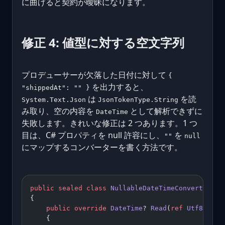
に曲げると契約が曖昧になります。
修正 4: 値型に対する空文字列
プロデューサーが欠落した日付に対して
{
を出力すると、
"shippedAt": "" }
は
を読
System.Text.Json
JsonTokenType.String
み取り、空の内容を
として解析できずに
DateTime
失敗します。きれいな修正は 2 つあります。1 つ
目は、C# プロパティを null 許容にし、
を
""
null
にマップするコンバーターを書く方法です。
public
 sealed
 class
 NullableDateTimeConverter
 : 
{
    public
 override
 DateTime
? 
Read
(
ref
 Utf8JsonR
    {