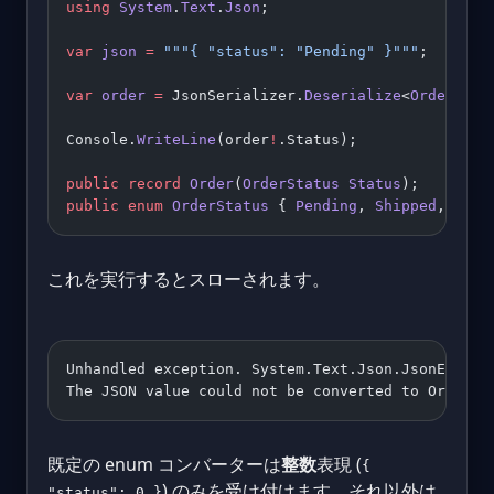
using
 System
.
Text
.
Json
;
var
 json
 =
 """{ "status": "Pending" }"""
;
var
 order
 =
 JsonSerializer.
Deserialize
<
Order
>(js
Console.
WriteLine
(order
!
.Status);
public
 record
 Order
(
OrderStatus
 Status
);
public
 enum
 OrderStatus
 { 
Pending
, 
Shipped
, 
Deli
これを実行するとスローされます。
Unhandled exception. System.Text.Json.JsonExcept
The JSON value could not be converted to OrderSt
既定の enum コンバーターは
整数
表現 (
{
) のみを受け付けます。それ以外は
"status": 0 }