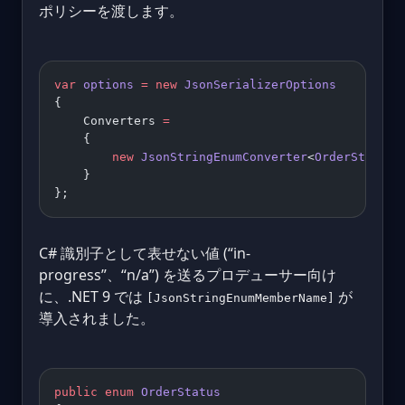
ポリシーを渡します。
var
 options
 =
 new
 JsonSerializerOptions
{
    Converters 
=
    {
        new
 JsonStringEnumConverter
<
OrderStatus
>
    }
};
C# 識別子として表せない値 (“in-
progress”、“n/a”) を送るプロデューサー向け
に、.NET 9 では
が
[JsonStringEnumMemberName]
導入されました。
public
 enum
 OrderStatus