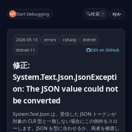
🔍
検索
Start Debugging
🌐
JA
▾
/
2026-05-13
errors
csharp
dotnet
dotnet-11
Edit on GitHub
修正:
System.Text.Json.JsonExcepti
on: The JSON value could not
be converted
System.Text.Json は、受信した JSON トークンが
対象の CLR 型と一致しない場合にこの例外をスロ
ーします。JSON を型に合わせるか、両者を橋渡し