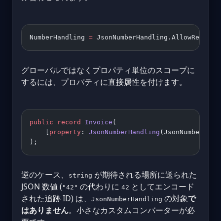
NumberHandling 
=
 JsonNumberHandling.AllowReading
グローバルではなくプロパティ単位のスコープに
するには、プロパティに直接属性を付けます。
public
 record
 Invoice
(
    [
property
: 
JsonNumberHandling
(JsonNumberHand
);
逆のケース、
が期待される場所に送られた
string
JSON 数値 (
の代わりに
としてエンコード
"42"
42
された追跡 ID) は、
の対象
で
JsonNumberHandling
はありません
。小さなカスタムコンバーターが必