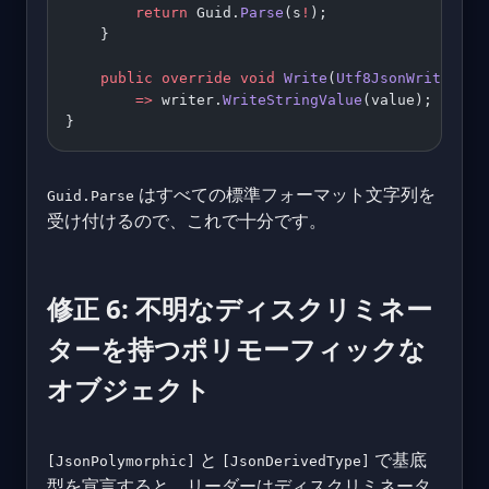
        return
 Guid.
Parse
(s
!
);
    }
    public
 override
 void
 Write
(
Utf8JsonWriter
 wr
        =>
 writer.
WriteStringValue
(value);
}
はすべての標準フォーマット文字列を
Guid.Parse
受け付けるので、これで十分です。
修正 6: 不明なディスクリミネー
ターを持つポリモーフィックな
オブジェクト
と
で基底
[JsonPolymorphic]
[JsonDerivedType]
型を宣言すると、リーダーはディスクリミネータ