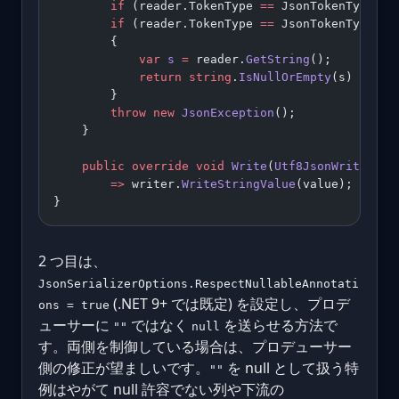
        if
 (reader.TokenType 
==
 JsonTokenType.Nu
        if
 (reader.TokenType 
==
 JsonTokenType.St
        {
            var
 s
 =
 reader.
GetString
();
            return
 string
.
IsNullOrEmpty
(s) 
?
 nul
        }
        throw
 new
 JsonException
();
    }
    public
 override
 void
 Write
(
Utf8JsonWriter
 wr
        =>
 writer.
WriteStringValue
(value);
}
2 つ目は、
JsonSerializerOptions.RespectNullableAnnotati
(.NET 9+ では既定) を設定し、プロデ
ons = true
ューサーに
ではなく
を送らせる方法で
""
null
す。両側を制御している場合は、プロデューサー
側の修正が望ましいです。
を null として扱う特
""
例はやがて null 許容でない列や下流の