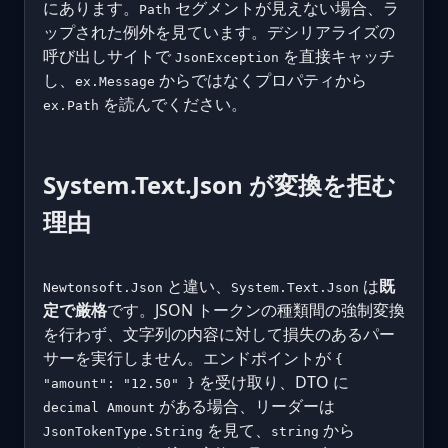
にあります。
セグメントが見えない場合、ラ
Path
ップされた例外を見ています。デシリアライズの
呼び出しサイトで
を直接キャッチ
JsonException
し、
からではなくプロパティから
ex.Message
を読んでください。
ex.Path
System.Text.Json が変換を拒む
理由
と違い、
は
既
Newtonsoft.Json
System.Text.Json
定で厳格
です。JSON トークンの種類間の強制変換
を行わず、文字列の内容に対して損失のあるパー
サーを実行しません。エンドポイントが
{
を受け取り、DTO に
"amount": "12.50" }
がある場合、リーダーは
decimal Amount
を見て、
から
JsonTokenType.String
string