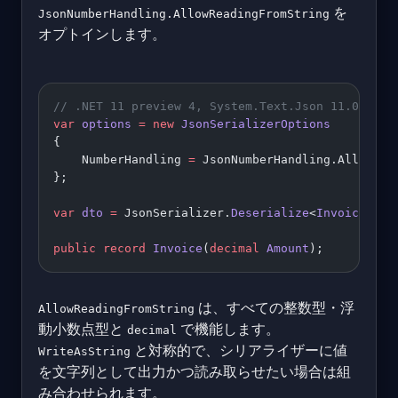
を
JsonNumberHandling.AllowReadingFromString
オプトインします。
// .NET 11 preview 4, System.Text.Json 11.0.0-pr
var
 options
 =
 new
 JsonSerializerOptions
{
    NumberHandling 
=
 JsonNumberHandling.AllowRea
};
var
 dto
 =
 JsonSerializer.
Deserialize
<
Invoice
>(js
public
 record
 Invoice
(
decimal
 Amount
);
は、すべての整数型・浮
AllowReadingFromString
動小数点型と
で機能します。
decimal
と対称的で、シリアライザーに値
WriteAsString
を文字列として出力かつ読み取らせたい場合は組
み合わせられます。