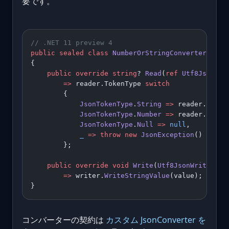
要です。
// .NET 11 preview 4
public
 sealed
 class
 NumberOrStringConverter
 : 
Js
{
    public
 override
 string
? 
Read
(
ref
 Utf8JsonRea
        =>
 reader.TokenType 
switch
        {
            JsonTokenType
.
String
 =>
 reader.
GetSt
            JsonTokenType
.
Number
 =>
 reader.
GetIn
            JsonTokenType
.
Null
 =>
 null
,
            _
 =>
 throw
 new
 JsonException
()
        };
    public
 override
 void
 Write
(
Utf8JsonWriter
 wr
        =>
 writer.
WriteStringValue
(value);
}
コンバーターの契約は
カスタム JsonConverter を