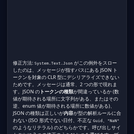
修正方法:
がこの例外をスロー
System.Text.Json
したのは、メッセージが指すパスにある JSON ト
ークンを対象の CLR 型にデシリアライズできない
ためです。メッセージは通常、2 つの形で現れま
す。JSON の
トークンの種類
が間違っているか (数
値が期待される場所に文字列がある、またはその
逆、enum 値が期待される場所に数値がある)、
JSON の種類は正しいが
内容
が型の解析ルールに合
わない (ISO 形式でない日付、不正な
、
Guid
"NaN"
のようなリテラル) のどちらかです。呼び出しサイ