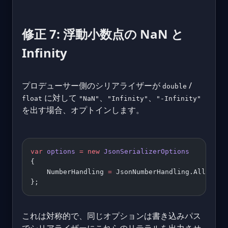
修正 7: 浮動小数点の NaN と
Infinity
プロデューサー側のシリアライザーが
/
double
に対して
、
、
float
"NaN"
"Infinity"
"-Infinity"
を出す場合、オプトインします。
var
 options
 =
 new
 JsonSerializerOptions
{
    NumberHandling 
=
 JsonNumberHandling.AllowNam
};
これは対称的で、同じオプションは書き込みパス