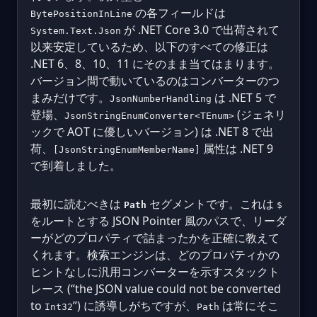
の各フィールドは
BytePositionInLine
が .NET Core 3.0 で出荷されて
System.Text.Json
以来安定しているため、以下のすべての修正は
.NET 6、8、10、11 にそのまま当てはまります。
バージョン間で動いているのはコンバーターのつ
まみだけです。
は .NET 5 で
JsonNumberHandling
登場、
(ジェネリ
JsonStringEnumConverter<TEnum>
ックで AOT に優しいバージョン) は .NET 8 で出
荷、
属性は .NET 9
[JsonStringEnumMemberName]
で到着しました。
最初に読むべきは
セグメントです。これは
Path
$
をルートとする JSON Pointer 風のパスで、リーダ
ーがどのプロパティで詰まったかを正確に教えて
くれます。検索エンジンは、どのプロパティかの
ヒントなしに汎用コンバーターを示すスタックト
レース (“the JSON value could not be converted
to
”) に誘導しがちですが、
は常にそこ
Int32
Path