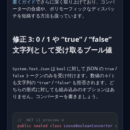
書くガイド
でさらに深く取り上げており、コンバ
ーターの合成や、ポリモーフィックなディスパッ
チを短絡する方法も扱っています。
修正 3: 0 / 1 や “true” / “false”
文字列として受け取るブール値
は
に対して JSON の
/
System.Text.Json
bool
true
トークンのみを受け付けます。数値の
/
false
0
1
も文字列の
/
も拒否されます。ど
"true"
"false"
ちらの形式に対しても組み込みのオプションはあ
りません。コンバーターを書きましょう。
// .NET 11 preview 4
public
 sealed
 class
 LooseBooleanConverter
 : 
Json