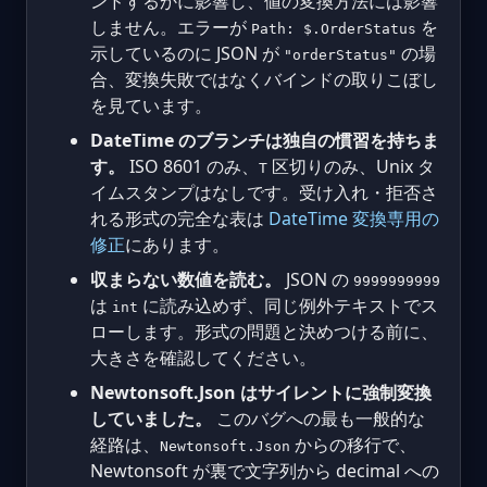
ンドするかに影響し、値の変換方法には影響
しません。エラーが
を
Path: $.OrderStatus
示しているのに JSON が
の場
"orderStatus"
合、変換失敗ではなくバインドの取りこぼし
を見ています。
DateTime のブランチは独自の慣習を持ちま
す。
ISO 8601 のみ、
区切りのみ、Unix タ
T
イムスタンプはなしです。受け入れ・拒否さ
れる形式の完全な表は
DateTime 変換専用の
修正
にあります。
収まらない数値を読む。
JSON の
9999999999
は
に読み込めず、同じ例外テキストでス
int
ローします。形式の問題と決めつける前に、
大きさを確認してください。
Newtonsoft.Json はサイレントに強制変換
していました。
このバグへの最も一般的な
経路は、
からの移行で、
Newtonsoft.Json
Newtonsoft が裏で文字列から decimal への