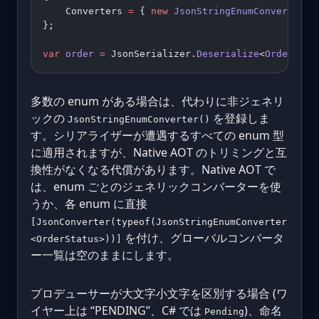
    Converters 
=
 { 
new
 JsonStringEnumConverter
<
O
};
var
 order
 =
 JsonSerializer.
Deserialize
<
Order
>(js
多数の enum がある場合は、代わりに非ジェネリ
ックの
を登録しま
JsonStringEnumConverter()
す。シリアライザーが遭遇するすべての enum 型
に適用されますが、Native AOT のトリミングと互
換性がなくなる代償があります。Native AOT で
は、enum ごとのジェネリックコンバーターを使
うか、各 enum に直接
[JsonConverter(typeof(JsonStringEnumConverter
を付け、グローバルコンバータ
<OrderStatus>))]
ー一覧は空のままにします。
プロデューサーが大文字小文字を区別する場合 (ワ
イヤー上は “PENDING”、C# では
)、命名
Pending