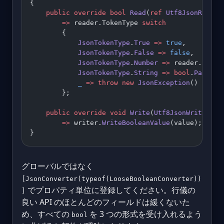
{
    public
 override
 bool
 Read
(
ref
 Utf8JsonReader
        =>
 reader.TokenType 
switch
        {
            JsonTokenType
.
True
 =>
 true
,
            JsonTokenType
.
False
 =>
 false
,
            JsonTokenType
.
Number
 =>
 reader.
GetIn
            JsonTokenType
.
String
 =>
 bool
.
Parse
(r
            _
 =>
 throw
 new
 JsonException
()
        };
    public
 override
 void
 Write
(
Utf8JsonWriter
 wr
        =>
 writer.
WriteBooleanValue
(value);
}
グローバルではなく
[JsonConverter(typeof(LooseBooleanConverter))
でプロパティ単位に登録してください。行儀の
]
良い API のほとんどのフィールドは緩くないた
め、すべての
を 3 つの形式を受け入れるよう
bool