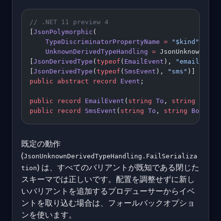
// .NET 11 preview 4
[
JsonPolymorphic
(
    TypeDiscriminatorPropertyName
 =
 "$kind"
,
    UnknownDerivedTypeHandling
 =
 JsonUnknownDeri
[
JsonDerivedType
(
typeof
(
EmailEvent
), 
"email"
)]
[
JsonDerivedType
(
typeof
(
SmsEvent
), 
"sms"
)]
public
 abstract
 record
 Event
;
public
 record
 EmailEvent
(
string
 To
, 
string
 Subje
public
 record
 SmsEvent
(
string
 To
, 
string
 Body
) :
既定の動作
(
JsonUnknownDerivedTypeHandling.FailSerializa
) は、すべてのバリアントが既知である閉じた
tion
スキーマでは正しいです。配置を調整せずに新し
いバリアントを追加するプロデューサーからイベ
ントを取り込む場合は、フォールバックオプショ
ンを使います。