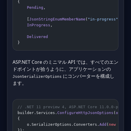
{
    Pending
,
    [
JsonStringEnumMemberName
(
"in-progress"
)]
    InProgress
,
    Delivered
}
ASP.NET Core のミニマル API では、すべてのエン
ドポイントが拾うように、アプリケーションの
にコンバーターを構成し
JsonSerializerOptions
ます。
// .NET 11 preview 4, ASP.NET Core 11.0.0-previe
builder.Services.
ConfigureHttpJsonOptions
(
o
 =>
{
    o.SerializerOptions.Converters.
Add
(
new
 JsonS
});