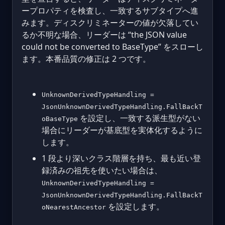
ープロパティを検査し、一致するサブタイプへ進
みます。ディスクリミネーターの値が欠落してい
るか不明な場合、リーダーは “the JSON value
could not be converted to BaseType” をスローし
ます。本番品質の修正は 2 つです。
UnknownDerivedTypeHandling =
JsonUnknownDerivedTypeHandling.FallBackT
を設定し、一致する派生型がない
oBaseType
場合にリーダーが基底型を実体化するように
します。
1 段より深いクラス階層を持ち、最も近い登
録済みの祖先を使いたい場合は、
UnknownDerivedTypeHandling =
JsonUnknownDerivedTypeHandling.FallBackT
を設定します。
oNearestAncestor