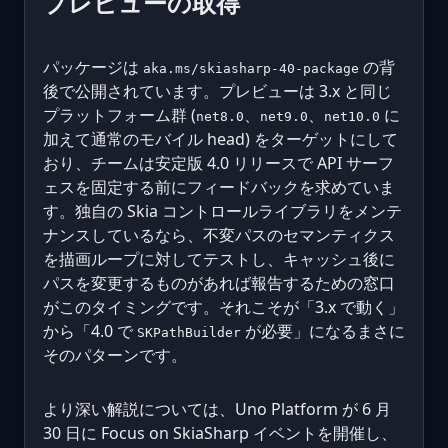
プレビューの取得
パッケージは
の背
aka.ms/skiasharp-40-package
後で公開されています。プレビューは 3.x と同じ
プラットフォーム群 (
、
、
に
net8.0
net9.0
net10.0
加えて通常のモバイル head) をターゲットにして
おり、チームは安定版 4.0 リリースで API サーフ
ェスを固定する前にフィードバックを求めていま
す。独自の Skia コントロールライブラリをメンテ
ナンスしているなら、不変パスのセマンティクス
を描画ループに対してテストし、キャッシュ後に
パスを変更するものがあれば報告するための窓口
がこのタイミングです。それこそが「3.x で動く」
から「4.0 で
が必要」になるまさに
SKPathBuilder
そのパターンです。
より深い解説については、Uno Platform が 6 月
30 日に Focus on SkiaSharp イベントを開催し、