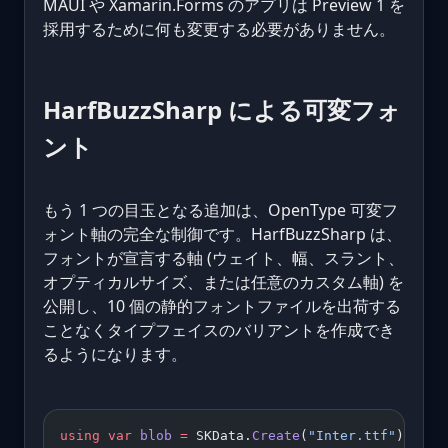
MAUI や Xamarin.Forms のアプリは Preview 1 を
採用するために何も変更する必要がありません。
HarfBuzzSharp による可変フォ
ント
もう 1 つの目玉となる追加は、OpenType 可変フ
ォント軸の完全な制御です。HarfBuzzSharp は、
フォントが宣言する軸 (ウェイト、幅、スラント、
オプティカルサイズ、または任意のカスタム軸) を
公開し、10 個の静的フォントファイルを出荷する
ことなくタイプフェイスのバリアントを作成でき
るようになります。
using
 var
 blob
 =
 SKData.
Create
(
"Inter.ttf"
);