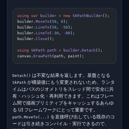
using
 var
 builder
 =
 new
 SKPathBuilder
();
builder.
MoveTo
(
50
, 
0
);
builder.
LineTo
(
50
, 
-
50
);
builder.
LineTo
(
-
30
, 
-
80
);
builder.
Close
();
using
 SKPath
 path
 =
 builder
.
Detach
();
canvas.
DrawPath
(path, paint);
は不変な結果を返します。基盤となる
Detach()
が構築後にもう変更されないため、ランタ
SkPath
イムはパスのジオメトリをスレッド間で安全に共
有・ハッシュ化・再利用できます。これはフレー
ム間で描画プリミティブをキャッシュするあらゆ
る UI フレームワークにとって重要です。
を直接呼び出している既存のコ
path.MoveTo(...)
ードは引き続きコンパイル・実行できるので、