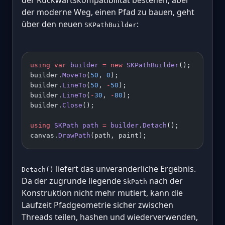
der moderne Weg, einen Pfad zu bauen, geht
über den neuen
:
SKPathBuilder
using
 var
 builder
 =
 new
 SKPathBuilder
();
builder.
MoveTo
(
50
, 
0
);
builder.
LineTo
(
50
, 
-
50
);
builder.
LineTo
(
-
30
, 
-
80
);
builder.
Close
();
using
 SKPath
 path
 =
 builder
.
Detach
();
canvas.
DrawPath
(path, paint);
liefert das unveränderliche Ergebnis.
Detach()
Da der zugrunde liegende
nach der
SkPath
Konstruktion nicht mehr mutiert, kann die
Laufzeit Pfadgeometrie sicher zwischen
Threads teilen, hashen und wiederverwenden,