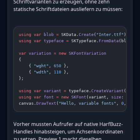
Schriftvarianten zu erzeugen, ohne zehn
statische Schriftdateien ausliefern zu müssen:
using
 var
 blob
 =
 SKData.
Create
(
"Inter.ttf"
);
using
 var
 typeface
 =
 SKTypeface.
FromData
(blob);
var
 variation
 =
 new
 SKFontVariation
{
    { 
"wght"
, 
650
 },
    { 
"wdth"
, 
110
 },
};
using
 var
 variant
 =
 typeface.
CreateVariant
(varia
using
 var
 font
 =
 new
 SKFont
(variant, 
size
: 
24
);
canvas.
DrawText
(
"Hello, variable fonts"
, 
0
, 
0
, f
Vorher mussten Aufrufer auf native HarfBuzz-
Handles hinabsteigen, um Achsenkoordinaten
zu setzen. Preview 1 macht dieselben