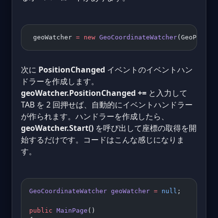
 geoWatcher 
=
 new
 GeoCoordinateWatcher
(GeoPositi
次に
PositionChanged
イベントのイベントハン
ドラーを作成します。
geoWatcher.PositionChanged +=
と入力して
TAB を 2 回押せば、自動的にイベントハンドラー
が作られます。ハンドラーを作成したら、
geoWatcher.Start()
を呼び出して座標の取得を開
始するだけです。コードはこんな感じになりま
す。
GeoCoordinateWatcher
 geoWatcher
 =
 null
; 
public
 MainPage
() 