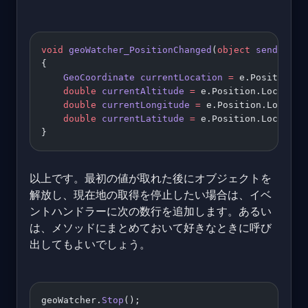
void
 geoWatcher_PositionChanged
(
object
 sender
, 
G
{ 
    GeoCoordinate
 currentLocation
 =
 e.Position.L
    double
 currentAltitude
 =
 e.Position.Location
    double
 currentLongitude
 =
 e.Position.Locatio
    double
 currentLatitude
 =
 e.Position.Location
}
以上です。最初の値が取れた後にオブジェクトを
解放し、現在地の取得を停止したい場合は、イベ
ントハンドラーに次の数行を追加します。あるい
は、メソッドにまとめておいて好きなときに呼び
出してもよいでしょう。
geoWatcher.
Stop
(); 