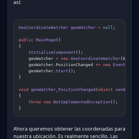
así:
GeoCoordinateWatcher
 geoWatcher
 =
 null
; 
public
 MainPage
() 
{ 
    InitializeComponent
(); 
    geoWatcher 
=
 new
 GeoCoordinateWatcher
(GeoPos
    geoWatcher.PositionChanged 
+=
 new
 EventHandl
    geoWatcher.
Start
(); 
} 
void
 geoWatcher_PositionChanged
(
object
 sender
, 
G
{ 
    throw
 new
 NotImplementedException
(); 
}
Ahora queremos obtener las coordenadas para
nuestra ubicación. Es realmente sencillo. Las