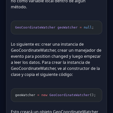
no como variable local dentro de algún
método.
GeoCoordinateWatcher
 geoWatcher
 =
 null
;
Lo siguiente es: crear una instancia de
GeoCoordinateWatcher, crear un manejador de
evento para position changed y luego empezar
a leer los datos. Para crear la instancia de
GeoCoordinateWatcher, ve al constructor de la
clase y copia el siguiente código:
geoWatcher 
=
 new
 GeoCoordinateWatcher
();
Esto creará un objeto GeoCoordinateWatcher