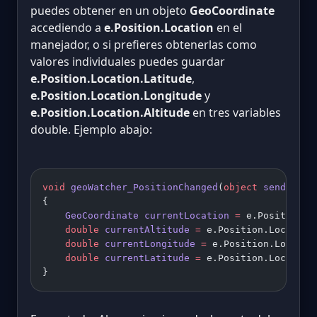
puedes obtener en un objeto
GeoCoordinate
accediendo a
e.Position.Location
en el
manejador, o si prefieres obtenerlas como
valores individuales puedes guardar
e.Position.Location.Latitude
,
e.Position.Location.Longitude
y
e.Position.Location.Altitude
en tres variables
double. Ejemplo abajo:
void
 geoWatcher_PositionChanged
(
object
 sender
, 
G
{ 
    GeoCoordinate
 currentLocation
 =
 e.Position.L
    double
 currentAltitude
 =
 e.Position.Location
    double
 currentLongitude
 =
 e.Position.Locatio
    double
 currentLatitude
 =
 e.Position.Location
}