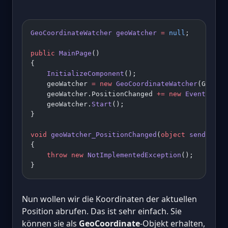
GeoCoordinateWatcher
 geoWatcher
 =
 null
; 
public
 MainPage
() 
{ 
    InitializeComponent
(); 
    geoWatcher 
=
 new
 GeoCoordinateWatcher
(GeoPos
    geoWatcher.PositionChanged 
+=
 new
 EventHandl
    geoWatcher.
Start
(); 
} 
void
 geoWatcher_PositionChanged
(
object
 sender
, 
G
{ 
    throw
 new
 NotImplementedException
(); 
}
Nun wollen wir die Koordinaten der aktuellen
Position abrufen. Das ist sehr einfach. Sie
können sie als
GeoCoordinate
-Objekt erhalten,