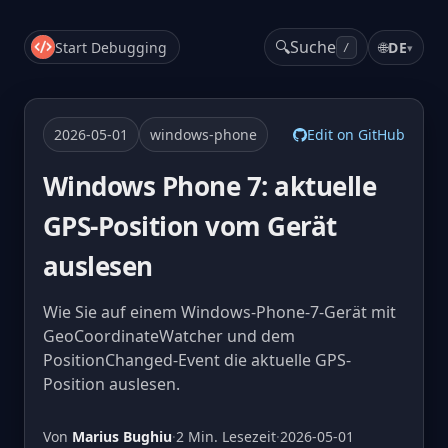
🔍
Suche
Start Debugging
🌐
DE
▾
/
2026-05-01
windows-phone
Edit on GitHub
Windows Phone 7: aktuelle
GPS-Position vom Gerät
auslesen
Wie Sie auf einem Windows-Phone-7-Gerät mit
GeoCoordinateWatcher und dem
PositionChanged-Event die aktuelle GPS-
Position auslesen.
Von
Marius Bughiu
·
2 Min. Lesezeit
·
2026-05-01