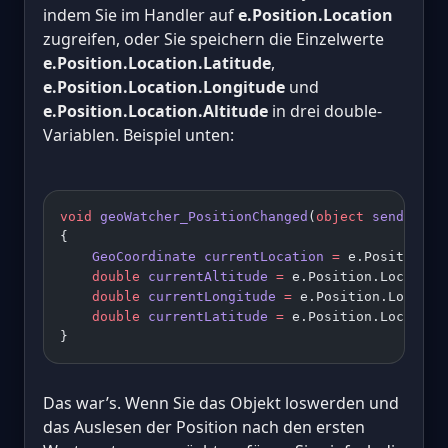
indem Sie im Handler auf
e.Position.Location
zugreifen, oder Sie speichern die Einzelwerte
e.Position.Location.Latitude
,
e.Position.Location.Longitude
und
e.Position.Location.Altitude
in drei double-
Variablen. Beispiel unten:
void
 geoWatcher_PositionChanged
(
object
 sender
, 
G
{ 
    GeoCoordinate
 currentLocation
 =
 e.Position.L
    double
 currentAltitude
 =
 e.Position.Location
    double
 currentLongitude
 =
 e.Position.Locatio
    double
 currentLatitude
 =
 e.Position.Location
}
Das war’s. Wenn Sie das Objekt loswerden und
das Auslesen der Position nach den ersten