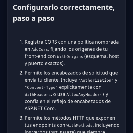
Configurarlo correctamente,
paso a paso
Registra CORS con una política nombrada
en
, fijando los orígenes de tu
AddCors
front-end con
(esquema, host
WithOrigins
y puerto exactos).
Permite los encabezados de solicitud que
envía tu cliente. Incluye
y
"Authorization"
explícitamente con
"Content-Type"
, o usa
y
WithHeaders
AllowAnyHeader()
confía en el reflejo de encabezados de
ASP.NET Core.
Permite los métodos HTTP que exponen
tus endpoints con
, incluyendo
WithMethods
los verbos (
,
) que siempre
PUT
DELETE