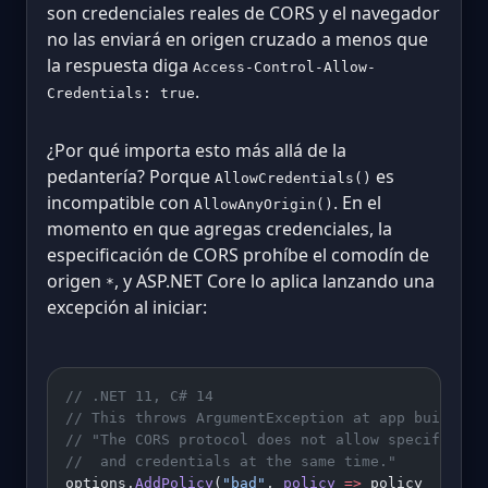
son credenciales reales de CORS y el navegador
no las enviará en origen cruzado a menos que
la respuesta diga
Access-Control-Allow-
.
Credentials: true
¿Por qué importa esto más allá de la
pedantería? Porque
es
AllowCredentials()
incompatible con
. En el
AllowAnyOrigin()
momento en que agregas credenciales, la
especificación de CORS prohíbe el comodín de
origen
, y ASP.NET Core lo aplica lanzando una
*
excepción al iniciar:
// .NET 11, C# 14
// This throws ArgumentException at app build ti
// "The CORS protocol does not allow specifying 
//  and credentials at the same time."
options.
AddPolicy
(
"bad"
, 
policy
 =>
 policy