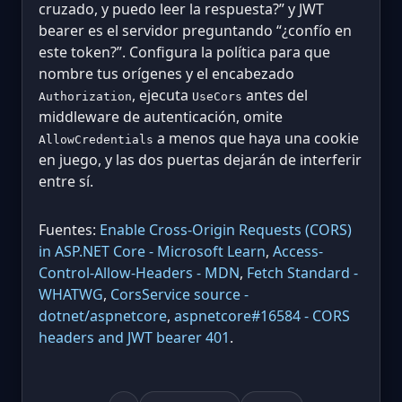
cruzado, y puedo leer la respuesta?” y JWT
bearer es el servidor preguntando “¿confío en
este token?”. Configura la política para que
nombre tus orígenes y el encabezado
, ejecuta
antes del
Authorization
UseCors
middleware de autenticación, omite
a menos que haya una cookie
AllowCredentials
en juego, y las dos puertas dejarán de interferir
entre sí.
Fuentes:
Enable Cross-Origin Requests (CORS)
in ASP.NET Core - Microsoft Learn
,
Access-
Control-Allow-Headers - MDN
,
Fetch Standard -
WHATWG
,
CorsService source -
dotnet/aspnetcore
,
aspnetcore#16584 - CORS
headers and JWT bearer 401
.