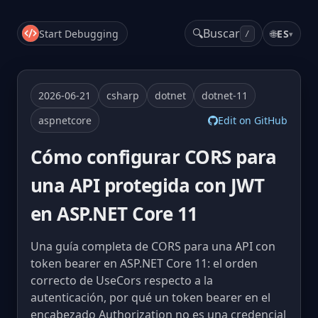
🔍
Buscar
Start Debugging
🌐
ES
▾
/
2026-06-21
csharp
dotnet
dotnet-11
aspnetcore
Edit on GitHub
Cómo configurar CORS para
una API protegida con JWT
en ASP.NET Core 11
Una guía completa de CORS para una API con
token bearer en ASP.NET Core 11: el orden
correcto de UseCors respecto a la
autenticación, por qué un token bearer en el
encabezado Authorization no es una credencial