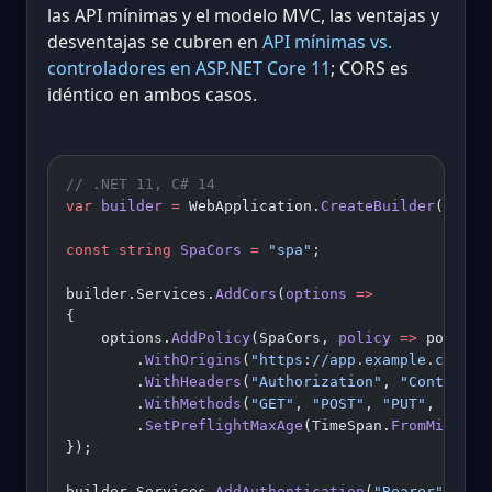
las API mínimas y el modelo MVC, las ventajas y
desventajas se cubren en
API mínimas vs.
controladores en ASP.NET Core 11
; CORS es
idéntico en ambos casos.
// .NET 11, C# 14
var
 builder
 =
 WebApplication.
CreateBuilder
(args)
const
 string
 SpaCors
 =
 "spa"
;
builder.Services.
AddCors
(
options
 =>
{
    options.
AddPolicy
(SpaCors, 
policy
 =>
 policy
        .
WithOrigins
(
"https://app.example.com"
, 
        .
WithHeaders
(
"Authorization"
, 
"Content-T
        .
WithMethods
(
"GET"
, 
"POST"
, 
"PUT"
, 
"DELE
        .
SetPreflightMaxAge
(TimeSpan.
FromMinutes
});
builder.Services.
AddAuthentication
(
"Bearer"
)