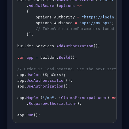
    .
AddJwtBearer
(
options
 =>
    {
        options.Authority 
=
 "https://login.examp
        options.Audience 
=
 "api://my-api"
;
        // TokenValidationParameters tuned for y
    });
builder.Services.
AddAuthorization
();
var
 app
 =
 builder.
Build
();
// Order is load-bearing. See the next section.
app.
UseCors
(SpaCors);
app.
UseAuthentication
();
app.
UseAuthorization
();
app.
MapGet
(
"/me"
, (
ClaimsPrincipal
 user
) 
=>
 user
    .
RequireAuthorization
();
app.
Run
();