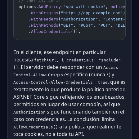
// .NET 11, C# 14
options.
AddPolicy
(
"spa-with-cookie"
, 
policy
 =>
 p
    .
WithOrigins
(
"https://app.example.com"
) 
// e
    .
WithHeaders
(
"Authorization"
, 
"Content-Type"
    .
WithMethods
(
"GET"
, 
"POST"
, 
"PUT"
, 
"DELETE"
)
    .
AllowCredentials
());                    
// 
En el cliente, ese endpoint en particular
necesita
fetch(url, { credentials: "include"
. El servidor debe responder con un
})
Access-
específico (nunca
) y
Control-Allow-Origin
*
, que es
Access-Control-Allow-Credentials: true
exactamente lo que produce la política anterior.
ASP.NET Core sigue reflejando los encabezados
permitidos en lugar de usar comodín, así que
sigue funcionando también en el
Authorization
caso con credenciales. La conclusión: limita
a la política que realmente
AllowCredentials()
toca cookies, no a toda tu API.