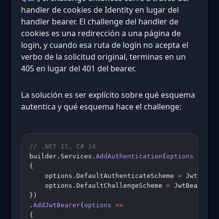
handler de cookies de Identity en lugar del
handler bearer. El challenge del handler de
cookies es una redirección a una página de
login, y cuando esa ruta de login no acepta el
verbo de la solicitud original, terminas en un
405 en lugar del 401 del bearer.
La solución es ser explícito sobre qué esquema
autentica y qué esquema hace el challenge:
// .NET 11, C# 14
builder.Services.
AddAuthentication
(
options
 =>
{
    options.DefaultAuthenticateScheme 
=
 JwtBeare
    options.DefaultChallengeScheme 
=
 JwtBearerDe
})
.
AddJwtBearer
(
options
 =>
{