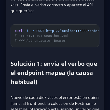
. Envía el verbo correcto y aparece el 401
POST
que querías:
curl
 -i
 -X
 POST
 http://localhost:5000/orders
# HTTP/1.1 401 Unauthorized
# WWW-Authenticate: Bearer
Solución 1: envía el verbo que
el endpoint mapea (la causa
habitual)
Nueve de cada diez veces el error está en quien
llama. El front-end, la colección de Postman, o
el test de integración está usando un verbo que