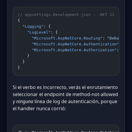
// appsettings.Development.json - .NET 11
{
  "Logging"
: {
    "LogLevel"
: {
      "Microsoft.AspNetCore.Routing"
: 
"Debug"
,
      "Microsoft.AspNetCore.Authentication"
: 
"De
      "Microsoft.AspNetCore.Authorization"
: 
"Deb
    }
  }
}
Si el verbo es incorrecto, verás el enrutamiento
seleccionar el endpoint de method-not-allowed
y
ninguna
línea de log de autenticación, porque
el handler nunca corrió: