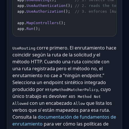
app.
UseAuthentication
(); 
// 2. reads the token, 
app.
UseAuthorization
();  
// 3. enforces [Authori
app.
MapControllers
();
app.
Run
();
corre primero. El enrutamiento hace
UseRouting
coincidir según la ruta de la solicitud
y
el
método HTTP. Cuando una ruta coincide con
una ruta registrada pero el método no, el
enrutamiento no cae a “ningún endpoint.”
Selecciona un endpoint sintético integrado
producido por
, cuyo
HttpMethodMatcherPolicy
único trabajo es devolver
405 Method Not
con un encabezado
que lista los
Allowed
Allow
verbos que
sí
están mapeados para esa ruta.
Consulta la
documentación de fundamentos de
enrutamiento
para ver cómo las políticas de