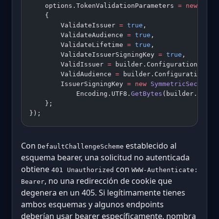
    options.TokenValidationParameters 
=
 new
 Toke
    {
        ValidateIssuer 
=
 true
,
        ValidateAudience 
=
 true
,
        ValidateLifetime 
=
 true
,
        ValidateIssuerSigningKey 
=
 true
,
        ValidIssuer 
=
 builder.Configuration[
"Jwt
        ValidAudience 
=
 builder.Configuration[
"J
        IssuerSigningKey 
=
 new
 SymmetricSecurity
            Encoding.UTF8.
GetBytes
(builder.Confi
    };
});
Con
establecido al
DefaultChallengeScheme
esquema bearer, una solicitud no autenticada
obtiene
con
401 Unauthorized
WWW-Authenticate:
, no una redirección de cookie que
Bearer
degenera en un 405. Si legítimamente tienes
ambos esquemas y algunos endpoints
deberían usar bearer específicamente, nombra