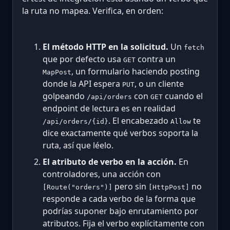
la ruta no mapea. Verifica, en orden:
El método HTTP en la solicitud.
Un
fetch
que por defecto usa
contra un
GET
, un formulario haciendo posting
MapPost
donde la API espera
, o un cliente
PUT
golpeando
con
cuando el
/api/orders
GET
endpoint de lectura es en realidad
. El encabezado
te
/api/orders/{id}
Allow
dice exactamente qué verbos soporta la
ruta, así que léelo.
El atributo de verbo en la acción.
En
controladores, una acción con
pero sin
no
[Route("orders")]
[HttpPost]
responde a cada verbo de la forma que
podrías suponer bajo enrutamiento por
atributos. Fija el verbo explícitamente con