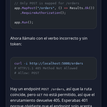
// Only POST is mapped for /orders
app.
MapPost
(
"/orders"
, () 
=>
 Results.
Ok
())
   .
RequireAuthorization
();
app.
Run
();
Ahora llámalo con el verbo incorrecto y sin
token:
curl
 -i
 http://localhost:5000/orders
        # im
# HTTP/1.1 405 Method Not Allowed
# Allow: POST
Hay un endpoint
, así que la ruta
POST /orders
coincide, pero
no está permitido, así que el
GET
enrutamiento devuelve 405. Esperabas 401
porque olvidaste que el endpoint solo acepta