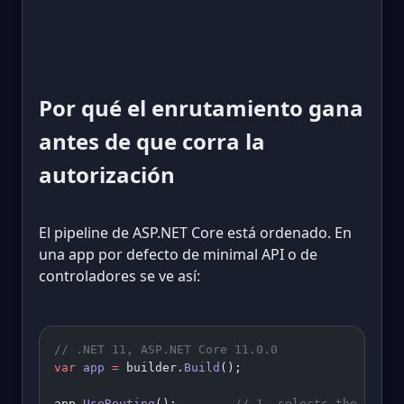
Por qué el enrutamiento gana
antes de que corra la
autorización
El pipeline de ASP.NET Core está ordenado. En
una app por defecto de minimal API o de
controladores se ve así:
// .NET 11, ASP.NET Core 11.0.0
var
 app
 =
 builder.
Build
();
app.
UseRouting
();        
// 1. selects the endpo