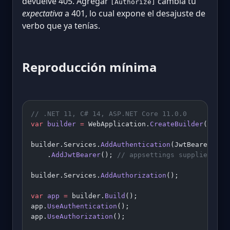
devuelve 405. Agregar
cambia tu
[Authorize]
expectativa
a 401, lo cual expone el desajuste de
verbo que ya tenías.
Reproducción mínima
// .NET 11, C# 14, ASP.NET Core 11.0.0
var
 builder
 =
 WebApplication.
CreateBuilder
(args)
builder.Services.
AddAuthentication
(JwtBearerDefa
    .
AddJwtBearer
(); 
// appsettings supplies Aut
builder.Services.
AddAuthorization
();
var
 app
 =
 builder.
Build
();
app.
UseAuthentication
();
app.
UseAuthorization
();