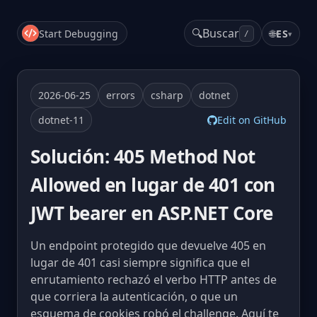
🔍
Buscar
Start Debugging
🌐
ES
▾
/
2026-06-25
errors
csharp
dotnet
dotnet-11
Edit on GitHub
Solución: 405 Method Not
Allowed en lugar de 401 con
JWT bearer en ASP.NET Core
Un endpoint protegido que devuelve 405 en
lugar de 401 casi siempre significa que el
enrutamiento rechazó el verbo HTTP antes de
que corriera la autenticación, o que un
esquema de cookies robó el challenge. Aquí te