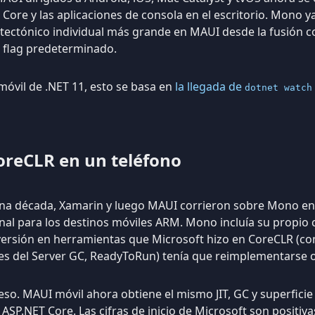
ore y las aplicaciones de consola en el escritorio. Mono ya
itectónico individual más grande en MAUI desde la fusión c
 flag predeterminado.
 móvil de .NET 11, esto se basa en
la llegada de
dotnet watch
oreCLR en un teléfono
a década, Xamarin y luego MAUI corrieron sobre Mono en
nal para los destinos móviles ARM. Mono incluía su propio 
nversión en herramientas que Microsoft hizo en CoreCLR (co
es del Server GC, ReadyToRun) tenía que reimplementarse o 
eso. MAUI móvil ahora obtiene el mismo JIT, GC y superfici
SP.NET Core. Las cifras de inicio de Microsoft son positiva