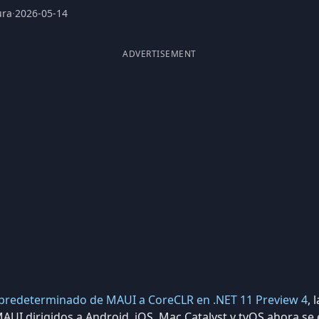
ura
·
2026-05-14
ADVERTISEMENT
 predeterminado de MAUI a CoreCLR en .NET 11 Preview 4
, 
AUI dirigidos a Android, iOS, Mac Catalyst y tvOS ahora se