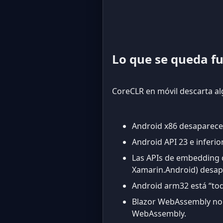
Lo que se queda f
CoreCLR en móvil descarta a
Android x86 desaparece
Android API 23 e inferi
Las APIs de embedding d
Xamarin.Android) desap
Android arm32 está “toda
Blazor WebAssembly no
WebAssembly.