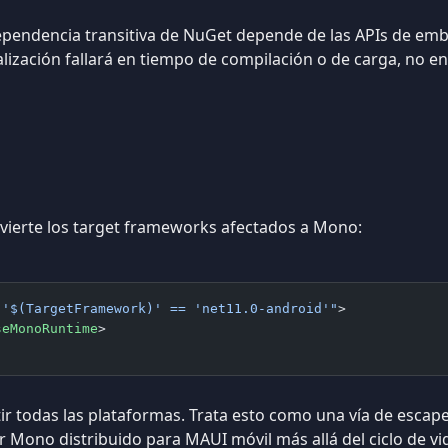
 dependencia transitiva de NuGet depende de las APIs de em
ualización fallará en tiempo de compilación o de carga, no e
vierte los target frameworks afectados a Mono:
"'$(TargetFramework)' == 'net11.0-android'"
>
seMonoRuntime
>
ir todas las plataformas. Trata esto como una vía de escap
ono distribuido para MAUI móvil más allá del ciclo de vida