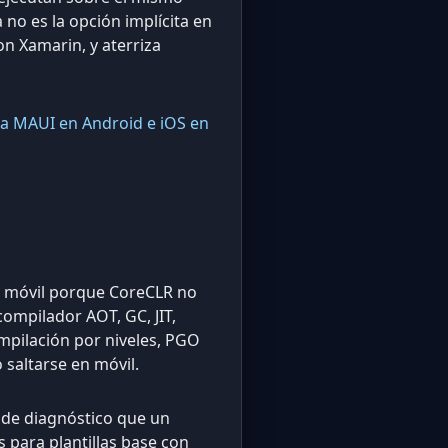
 no es la opción implícita en
on Xamarin, y aterriza
a MAUI en Android e iOS en
 móvil porque CoreCLR no
compilador AOT, GC, JIT,
mpilación por niveles, PGO
saltarse en móvil.
e de diagnóstico que un
s para plantillas base con