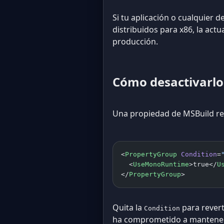
Si tu aplicación o cualquier
distribuidos para x86, la act
producción.
Cómo desactivarlo
Una propiedad de MSBuild re
<
PropertyGroup
 Condition
=
  <
UseMonoRuntime
>true</
U
</
PropertyGroup
>
Quita la
para revert
Condition
ha comprometido a mantener M