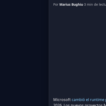
Por
Marius Bughiu
·
3 min de lect
Microsoft
cambió el runtime
2026. Los nuevos proyectos M