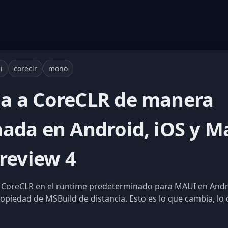
i
coreclr
mono
a a CoreCLR de manera
ada en Android, iOS y Ma
Preview 4
a CoreCLR en el runtime predeterminado para MAUI en Andro
piedad de MSBuild de distancia. Esto es lo que cambia, l