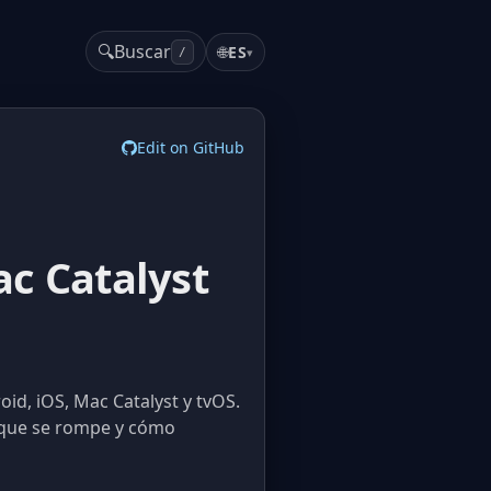
🔍
Buscar
🌐
ES
▾
/
Edit on GitHub
c Catalyst
id, iOS, Mac Catalyst y tvOS.
o que se rompe y cómo