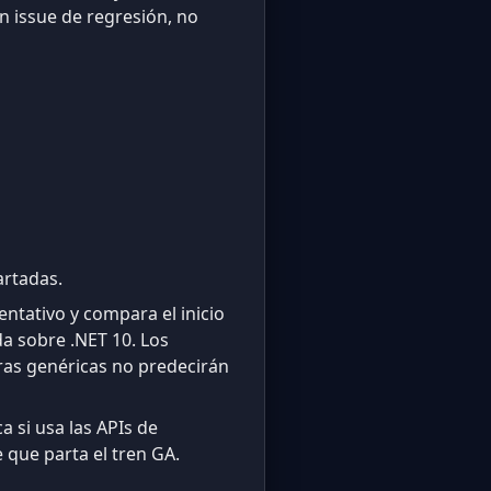
 issue de regresión, no
artadas.
ntativo y compara el inicio
da sobre .NET 10. Los
fras genéricas no predecirán
 si usa las APIs de
 que parta el tren GA.