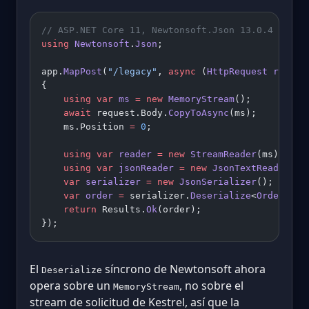
// ASP.NET Core 11, Newtonsoft.Json 13.0.4
using
 Newtonsoft
.
Json
;
app.
MapPost
(
"/legacy"
, 
async
 (
HttpRequest
 reques
{
    using
 var
 ms
 =
 new
 MemoryStream
();
    await
 request.Body.
CopyToAsync
(ms);
    ms.Position 
=
 0
;
    using
 var
 reader
 =
 new
 StreamReader
(ms);
    using
 var
 jsonReader
 =
 new
 JsonTextReader
(re
    var
 serializer
 =
 new
 JsonSerializer
();
    var
 order
 =
 serializer.
Deserialize
<
Order
>(js
    return
 Results.
Ok
(order);
});
El
síncrono de Newtonsoft ahora
Deserialize
opera sobre un
, no sobre el
MemoryStream
stream de solicitud de Kestrel, así que la