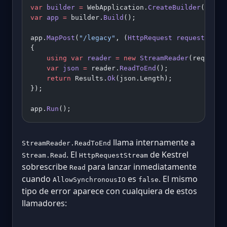
var
 builder
 =
 WebApplication.
CreateBuilder
(args)
var
 app
 =
 builder.
Build
();
app.
MapPost
(
"/legacy"
, (
HttpRequest
 request
) 
=>
{
    using
 var
 reader
 =
 new
 StreamReader
(request.
    var
 json
 =
 reader.
ReadToEnd
();              
    return
 Results.
Ok
(json.Length);
});
app.
Run
();
llama internamente a
StreamReader.ReadToEnd
. El
de Kestrel
Stream.Read
HttpRequestStream
sobrescribe
para lanzar inmediatamente
Read
cuando
es
. El mismo
AllowSynchronousIO
false
tipo de error aparece con cualquiera de estos
llamadores: