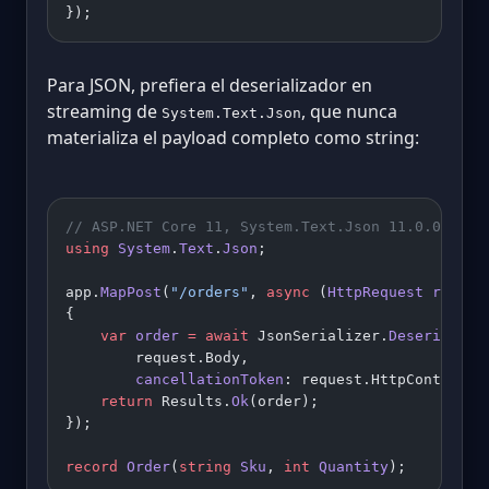
});
Para JSON, prefiera el deserializador en
streaming de
, que nunca
System.Text.Json
materializa el payload completo como string:
// ASP.NET Core 11, System.Text.Json 11.0.0-prev
using
 System
.
Text
.
Json
;
app.
MapPost
(
"/orders"
, 
async
 (
HttpRequest
 reques
{
    var
 order
 =
 await
 JsonSerializer.
Deserialize
        request.Body,
        cancellationToken
: request.HttpContext.R
    return
 Results.
Ok
(order);
});
record
 Order
(
string
 Sku
, 
int
 Quantity
);