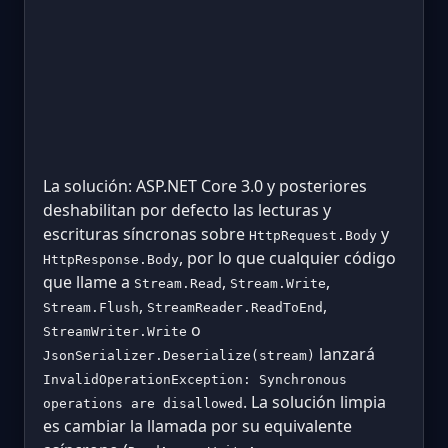
La solución: ASP.NET Core 3.0 y posteriores
deshabilitan por defecto las lecturas y
escrituras síncronas sobre
y
HttpRequest.Body
, por lo que cualquier código
HttpResponse.Body
que llame a
,
,
Stream.Read
Stream.Write
,
,
Stream.Flush
StreamReader.ReadToEnd
o
StreamWriter.Write
lanzará
JsonSerializer.Deserialize(stream)
InvalidOperationException: Synchronous
. La solución limpia
operations are disallowed
es cambiar la llamada por su equivalente