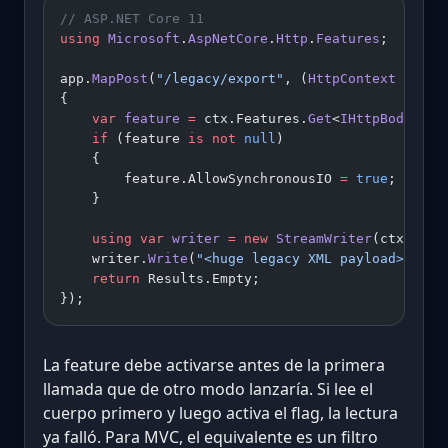
// ASP.NET Core 11
using
 Microsoft
.
AspNetCore
.
Http
.
Features
;
app.
MapPost
(
"/legacy/export"
, (
HttpContext
 ctx
) 
{
    var
 feature
 =
 ctx.Features.
Get
<
IHttpBodyCont
    if
 (feature 
is
 not
 null
)
    {
        feature.AllowSynchronousIO 
=
 true
;
    }
    using
 var
 writer
 =
 new
 StreamWriter
(ctx.Resp
    writer.
Write
(
"<huge legacy XML payload>"
);
    return
 Results.Empty;
});
La feature debe activarse antes de la primera
llamada que de otro modo lanzaría. Si lee el
cuerpo primero y luego activa el flag, la lectura
ya falló. Para MVC, el equivalente es un filtro