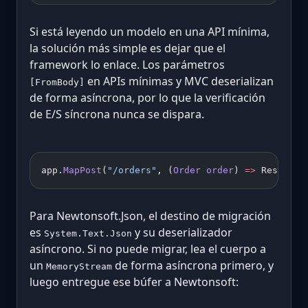
Si está leyendo un modelo en una API mínima,
la solución más simple es dejar que el
framework lo enlace. Los parámetros
en APIs mínimas y MVC deserializan
[FromBody]
de forma asíncrona, por lo que la verificación
de E/S síncrona nunca se dispara.
app.
MapPost
(
"/orders"
, (
Order
 order
) 
=>
 Results.
Para Newtonsoft.Json, el destino de migración
es
y su deserializador
System.Text.Json
asíncrono. Si no puede migrar, lea el cuerpo a
un
de forma asíncrona primero, y
MemoryStream
luego entregue ese búfer a Newtonsoft: