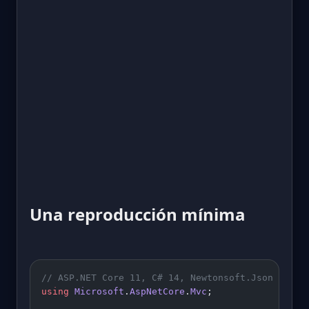
Una reproducción mínima
// ASP.NET Core 11, C# 14, Newtonsoft.Json 13.0.
using
 Microsoft
.
AspNetCore
.
Mvc
;