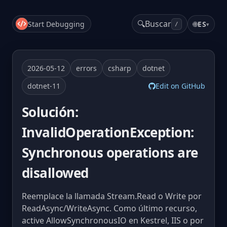
🔍
Buscar
Start Debugging
🌐
ES
▾
/
2026-05-12
errors
csharp
dotnet
dotnet-11
Edit on GitHub
Solución:
InvalidOperationException:
Synchronous operations are
disallowed
Reemplace la llamada Stream.Read o Write por
ReadAsync/WriteAsync. Como último recurso,
active AllowSynchronousIO en Kestrel, IIS o por