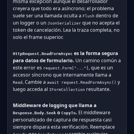
misma excepción aunque el desarrollador
creyera que todo era asíncrono; el problema
suele ser una llamada oculta a
dentro de
Flush
un logger o un
que no acepta el
JsonSerializer
token de cancelación. Lea la traza completa, no
solo el frame superior.
es la forma segura
HttpRequest.ReadFormAsync
para datos de formulario.
Un camino común a
este error es
, que es un
request.Form["..."]
accesor síncrono que internamente llama a
. Cambie a
y
Read
await request.ReadFormAsync()
luego acceda al
resultante.
IFormCollection
Middleware de logging que llama a
o
.
El middleware
Response.Body.Seek
CopyTo
personalizado de captura de respuesta casi
siempre dispara esta verificación. Reemplace
por
y cambie cualquier