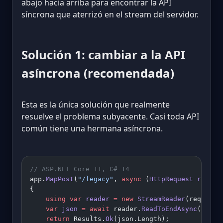
abajo hacia arriba para encontrar la API
síncrona que aterrizó en el stream del servidor.
Solución 1: cambiar a la API
asíncrona (recomendada)
Esta es la única solución que realmente
resuelve el problema subyacente. Casi toda API
común tiene una hermana asíncrona.
// ASP.NET Core 11, C# 14
app.
MapPost
(
"/legacy"
, 
async
 (
HttpRequest
 reques
{
    using
 var
 reader
 =
 new
 StreamReader
(request.
    var
 json
 =
 await
 reader.
ReadToEndAsync
();
    return
 Results.
Ok
(json.Length);