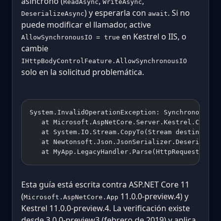
asíncrono (
,
,
ReadAsync
WriteAsync
) y esperarla con
. Si no
DeserializeAsync
await
puede modificar el llamador, active
en Kestrel o IIS, o
AllowSynchronousIO = true
cambie
IHttpBodyControlFeature.AllowSynchronousIO
solo en la solicitud problemática.
System.InvalidOperationException: Synchronous op
   at Microsoft.AspNetCore.Server.Kestrel.Core.I
   at System.IO.Stream.CopyTo(Stream destination
   at Newtonsoft.Json.JsonSerializer.Deserialize
   at MyApp.LegacyHandler.Parse(HttpRequest requ
Esta guía está escrita contra ASP.NET Core 11
(
11.0.0-preview.4) y
Microsoft.AspNetCore.App
Kestrel 11.0.0-preview.4. La verificación existe
desde 3.0.0-preview3 (febrero de 2019) y aplica