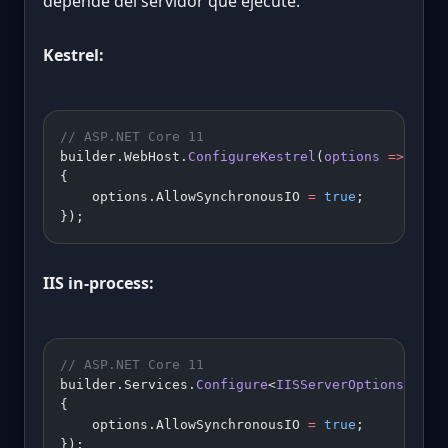
depende del servidor que ejecute.
Kestrel:
// ASP.NET Core 11
builder.WebHost.
ConfigureKestrel
(
options
 =>
{
    options.AllowSynchronousIO 
=
 true
;
});
IIS in-process:
// ASP.NET Core 11
builder.Services.
Configure
<
IISServerOptions
>(
opt
{
    options.AllowSynchronousIO 
=
 true
;
});