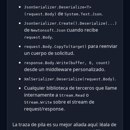
JsonSerializer.Deserialize<T>
de
.
(request.Body)
System.Text.Json
JsonSerializer.Create().Deserialize(...)
de
cuando recibe
Newtonsoft.Json
.
request.Body
para reenviar
request.Body.CopyTo(target)
un cuerpo de solicitud.
response.Body.Write(buffer, 0, count)
desde un middleware personalizado.
.
XmlSerializer.Deserialize(request.Body)
Cualquier biblioteca de terceros que llame
internamente a
o
Stream.Read
sobre el stream de
Stream.Write
request/response.
La traza de pila es su mejor aliada aquí: léala de