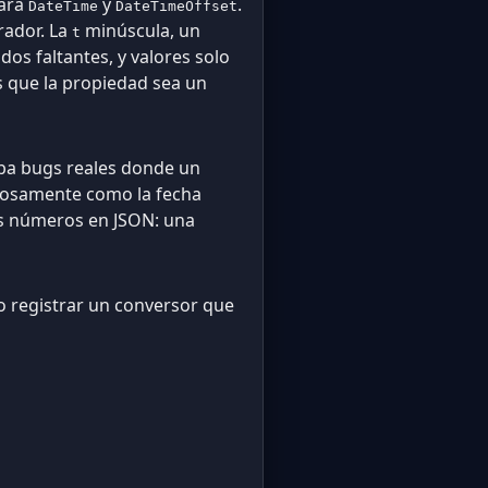
ara
y
.
DateTime
DateTimeOffset
ador. La
minúscula, un
t
dos faltantes, y valores solo
 que la propiedad sea un
aba bugs reales donde un
ciosamente como la fecha
os números en JSON: una
, o registrar un conversor que