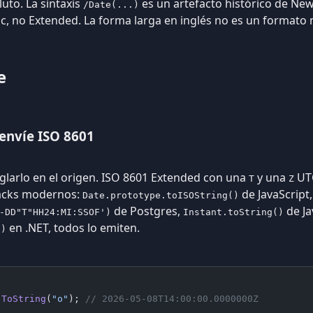
uto. La sintaxis
es un artefacto histórico de Ne
/Date(...)
ic, no Extended. La forma larga en inglés no es un formato
e
 envíe ISO 8601
eglarlo en el origen. ISO 8601 Extended con una
y una
UTC
T
Z
tacks modernos:
de JavaScript
Date.prototype.toISOString()
de Postgres,
de Ja
-DD"T"HH24:MI:SSOF')
Instant.toString()
en .NET, todos lo emiten.
")
.
ToString
(
"o"
); 
// 2026-05-08T14:00:00.0000000Z