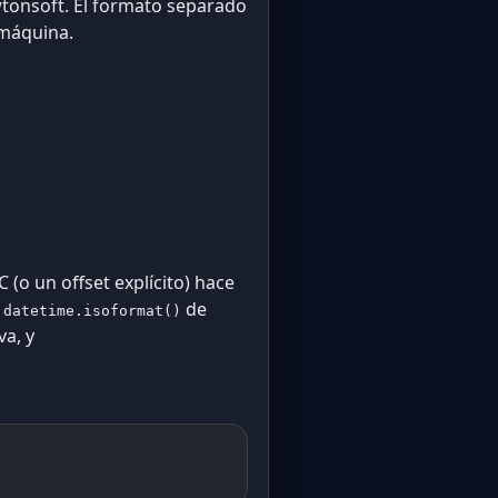
wtonsoft. El formato separado
 máquina.
 (o un offset explícito) hace
,
de
datetime.isoformat()
va, y