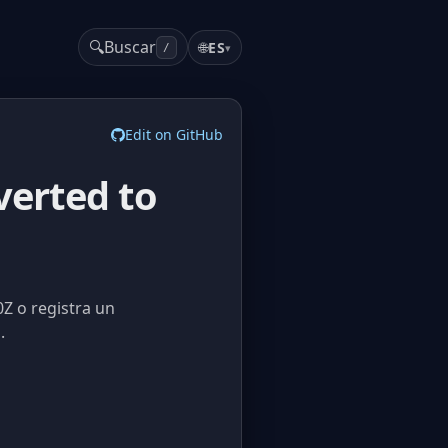
🔍
Buscar
🌐
ES
▾
/
Edit on GitHub
verted to
Z o registra un
.