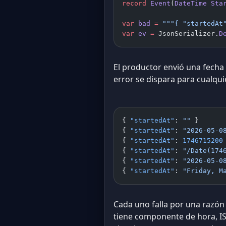
record
 Event
(
DateTime
 Sta
var
 bad
 =
 """{ "startedAt
var
 ev
 =
 JsonSerializer.
D
El productor envió una fecha
error se dispara para cualqui
{ 
"startedAt"
: 
""
 }
{ 
"startedAt"
: 
"2026-05-0
{ 
"startedAt"
: 
1746715200
{ 
"startedAt"
: 
"/Date(174
{ 
"startedAt"
: 
"2026-05-0
{ 
"startedAt"
: 
"Friday, M
Cada uno falla por una razón
tiene componente de hora, I