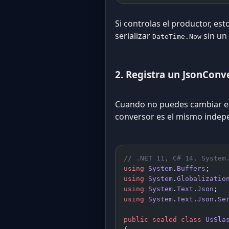
Si controlas el productor, est
serializar
sin un 
DateTime.Now
2. Registra un JsonConv
Cuando no puedes cambiar el 
conversor es el mismo indepe
// .NET 11, C# 14, System
using
 System
.
Buffers
;
using
 System
.
Globalizatio
using
 System
.
Text
.
Json
;
using
 System
.
Text
.
Json
.
Se
public
 sealed
 class
 UsSla