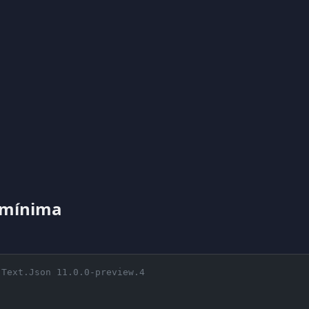
 mínima
.Text.Json 11.0.0-preview.4