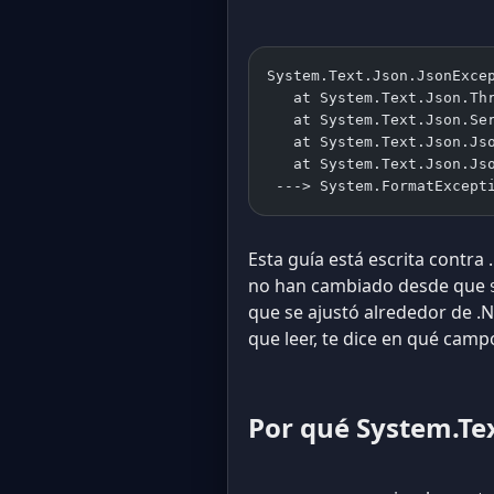
System.Text.Json.JsonExce
   at System.Text.Json.Th
   at System.Text.Json.Se
   at System.Text.Json.Js
   at System.Text.Json.Js
 ---> System.FormatExcept
Esta guía está escrita contra
no han cambiado desde que
que se ajustó alrededor de .
que leer, te dice en qué camp
Por qué System.Tex