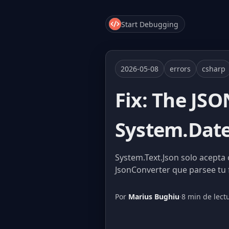
Start Debugging
2026-05-08
errors
csharp
Fix: The JSO
System.Dat
System.Text.Json solo acepta
JsonConverter que parsee tu 
Por
Marius Bughiu
·
8 min de lect