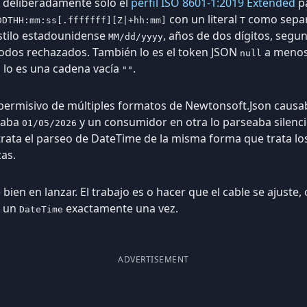
deliberadamente solo el
perfil ISO 8601-1:2019 Extended
p
con un literal
como separ
DDTHH:mm:ss[.fffffff][Z|+hh:mm]
T
stilo estadounidense
, años de dos dígitos, segun
MM/dd/yyyy
todos rechazados. También lo es el token JSON
a menos
null
 lo es una cadena vacía
.
""
r permisivo de múltiples formatos de Newtonsoft.Json caus
iaba
y un consumidor en otra lo parseaba silen
01/05/2026
rata el parseo de DateTime de la misma forma que trata l
as.
 bien en lanzar. El trabajo es o hacer que el cable se ajuste
a un
exactamente una vez.
DateTime
ADVERTISEMENT