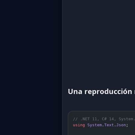
Una reproducción
// .NET 11, C# 14, System
using
 System
.
Text
.
Json
;