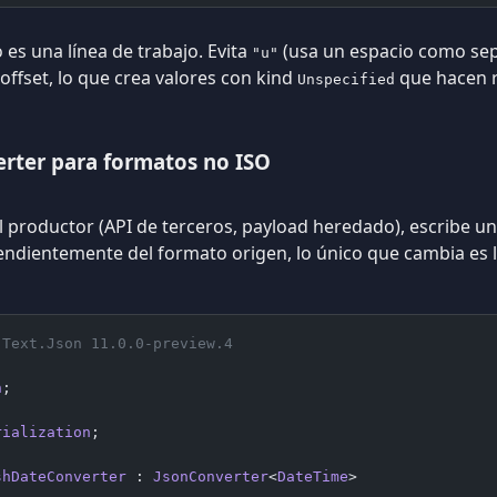
o es una línea de trabajo. Evita
(usa un espacio como se
"u"
offset, lo que crea valores con kind
que hacen r
Unspecified
erter para formatos no ISO
productor (API de terceros, payload heredado), escribe un 
ndientemente del formato origen, lo único que cambia es l
.Text.Json 11.0.0-preview.4
n
;
rialization
;
shDateConverter
 : 
JsonConverter
<
DateTime
>