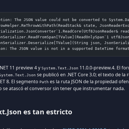
ption: The JSON value could not be converted to System.D
rowHelper.ReThrowWithPath(ReadStack& state, JsonReaderEx
rialization.JsonConverter`1.ReadCore(Utf8JsonReader& rea
onSerializer.ReadFromSpan[TValue](ReadOnlySpan`1 utf8Jso
onSerializer.Deserialize[TValue](String json, JsonSerial
ion: The JSON value is not in a supported DateTime forma
 .NET 11 preview 4 y
11.0.0-preview.4. El fo
System.Text.Json
se publicó en .NET Core 3.0; el texto de la
System.Text.Json
F
NET 8. El segmento
es la ruta JSON de la propiedad ofen
Path
o se atascó el conversor sin tener que instrumentar nada.
t.Json es tan estricto