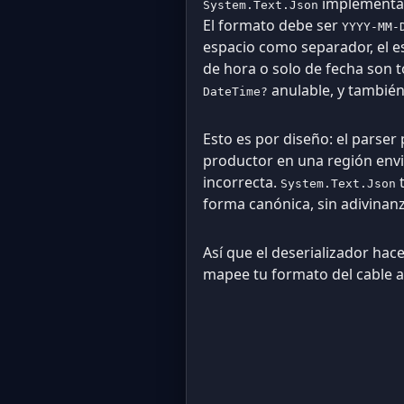
implementa 
System.Text.Json
El formato debe ser
YYYY-MM-
espacio como separador, el e
de hora o solo de fecha son 
anulable, y también
DateTime?
Esto es por diseño: el parse
productor en una región env
incorrecta.
t
System.Text.Json
forma canónica, sin adivinanz
Así que el deserializador hace
mapee tu formato del cable 