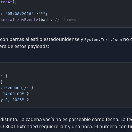
rtedAt
);
": "05/08/2026" }"""
;
eserialize
<
Event
>(bad); 
// throws
 con barras al estilo estadounidense y
no c
System.Text.Json
era de estos payloads:
8"
 }
 }
6715200000)/"
 }
8 14:00:00"
 }
ay 8, 2026"
 }
 distinta. La cadena vacía no es parseable como fecha. La 
SO 8601 Extended requiere la
y una hora. El número con 
T