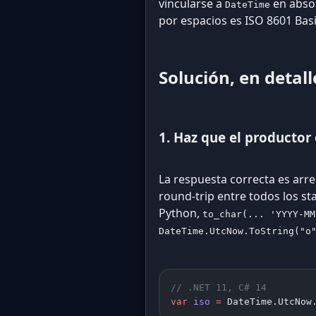
vincularse a
en absol
DateTime
por espacios es ISO 8601 Bas
Solución, en detall
1. Haz que el productor
La respuesta correcta es arr
round-trip entre todos los s
Python,
to_char(... 'YYYY-MM
DateTime.UtcNow.ToString("o
// .NET 11, C# 14
var
 iso
 =
 DateTime.UtcNow