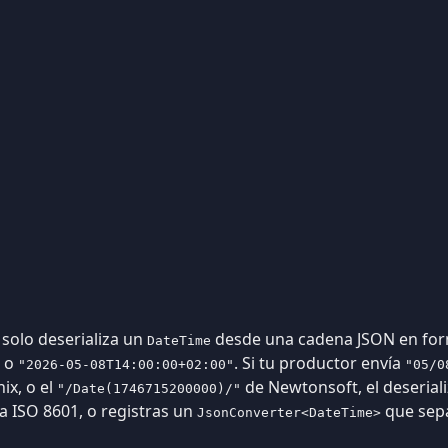
solo deserializa un
desde una cadena JSON en for
DateTime
o
. Si tu productor envía
"2026-05-08T14:00:00+02:00"
"05/0
x, o el
de Newtonsoft, el deserial
"/Date(1746715200000)/"
a ISO 8601, o registras un
que sepa
JsonConverter<DateTime>