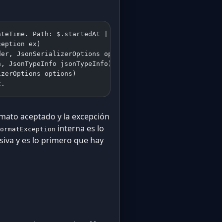
ateTime. Path: $.startedAt | LineNumber: 0 | BytePositio
ception ex)
der, JsonSerializerOptions options, ReadStack& state)
n, JsonTypeInfo jsonTypeInfo)
izerOptions options)
t.
rmato aceptado y la excepción
interna es lo
ormatException
siva y es lo primero que hay