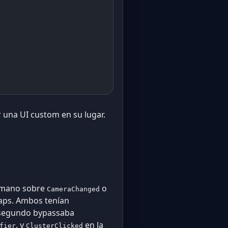
 una UI custom en su lugar.
a mano sobre
o
CameraChanged
aps. Ambos tenían
l segundo bypassaba
, y
en la
fier
ClusterClicked