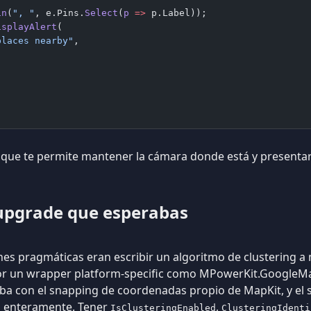
in
(
", "
, e.Pins.
Select
(
p
 =>
 p.Label));
isplayAlert
(
places nearby"
,
 que te permite mantener la cámara donde está y presentar
 upgrade que esperabas
ones pragmáticas eran escribir un algoritmo de clustering 
r un wrapper platform-specific como MPowerKit.GoogleM
aba con el snapping de coordenadas propio de MapKit, y e
enteramente. Tener
,
s
IsClusteringEnabled
ClusteringIdenti