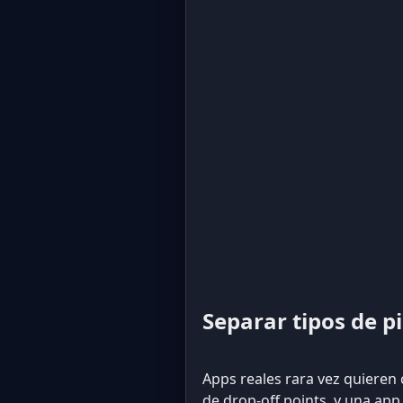
Separar tipos de p
Apps reales rara vez quieren
de drop-off points, y una app