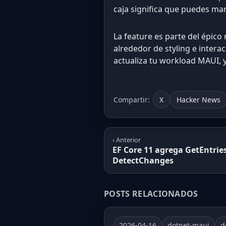
caja significa que puedes man
La feature es parte del épic
alrededor de styling e intera
actualiza tu workload MAUI, y
Compartir:
X
Hacker News
‹ Anterior
EF Core 11 agrega GetEntrie
DetectChanges
POSTS RELACIONADOS
2026-04-16
dotnet-maui
d