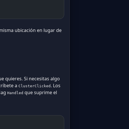
 misma ubicación en lugar de
e quieres. Si necesitas algo
críbete a
. Los
ClusterClicked
flag
que suprime el
Handled