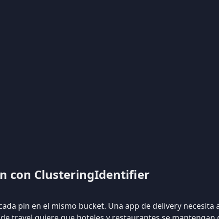
in con ClusteringIdentifier
 cada pin en el mismo bucket. Una app de delivery necesit
 de travel quiere que hoteles y restaurantes se mantengan 