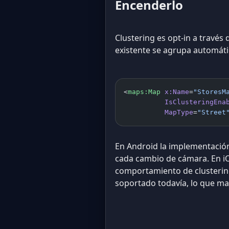
Encenderlo
Clustering es opt-in a través
existente se agrupa automáti
<
maps:Map
 x:Name
=
"StoresM
          IsClusteringEna
          MapType
=
"Street
En Android la implementació
cada cambio de cámara. En iO
comportamiento de clusterin
soportado todavía, lo que ma