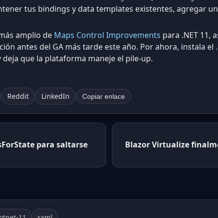
tener tus bindings y data templates existentes, agregar una
o más amplio de
Maps Control Improvements
para .NET 11, a
cción antes del GA más tarde este año. Por ahora, instala el
 deja que la plataforma maneje el pile-up.
Reddit
LinkedIn
Copiar enlace
sForState para saltarse
Blazor Virtualize final
otnet-11
xaml