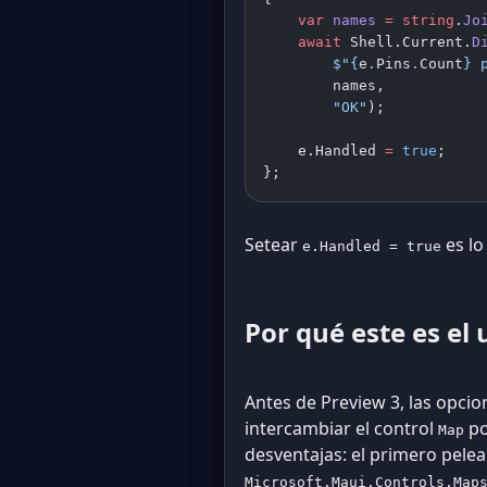
    var
 names
 =
 string
.
Jo
    await
 Shell.Current.
D
        $"
{
e
.
Pins
.
Count
}
 
        names,
        "OK"
);
    e.Handled 
=
 true
;
};
Setear
es lo
e.Handled = true
Por qué este es el
Antes de Preview 3, las opci
intercambiar el control
po
Map
desventajas: el primero pele
Microsoft.Maui.Controls.Map