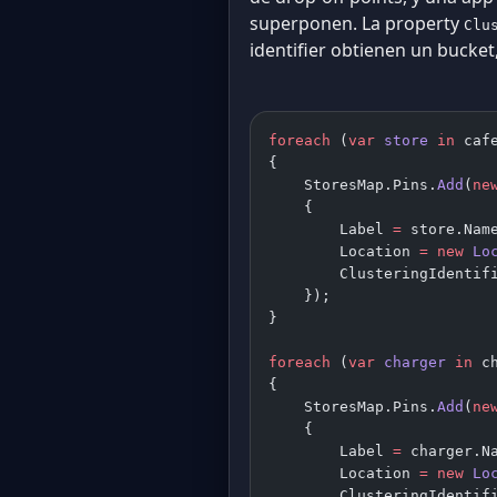
superponen. La property
Clu
identifier obtienen un bucket
foreach
 (
var
 store
 in
 caf
{
    StoresMap.Pins.
Add
(
ne
    {
        Label 
=
 store.Nam
        Location 
=
 new
 Lo
        ClusteringIdentif
    });
}
foreach
 (
var
 charger
 in
 c
{
    StoresMap.Pins.
Add
(
ne
    {
        Label 
=
 charger.N
        Location 
=
 new
 Lo
        ClusteringIdentif