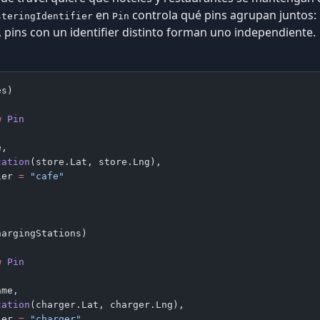
en
controla qué pins agrupan juntos:
steringIdentifier
Pin
, pins con un identifier distinto forman uno independiente.
es)
w
 Pin
e,
cation
(store.Lat, store.Lng),
ier 
=
 "cafe"
hargingStations)
w
 Pin
ame,
cation
(charger.Lat, charger.Lng),
ier 
=
 "charger"