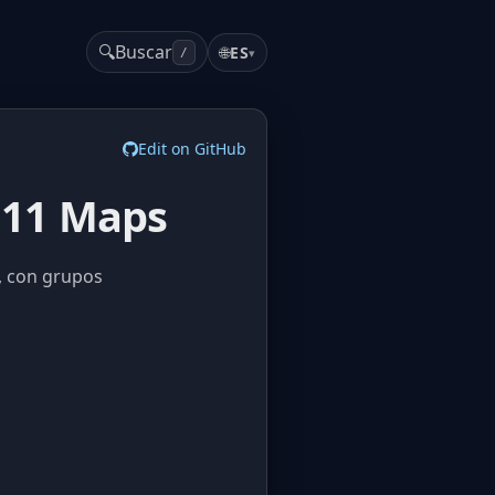
🔍
Buscar
🌐
ES
▾
/
Edit on GitHub
I 11 Maps
, con grupos