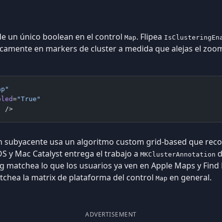
 de un único boolean en el control
. Flipea
Map
IsClusteringEn
camente en markers de cluster a medida que alejas el zoo
ap"
bled
=
"True"
"
 />
n subyacente usa un algoritmo custom grid-based que reco
S y Mac Catalyst entrega el trabajo a
d
MKClusterAnnotation
g matchea lo que los usuarios ya ven en Apple Maps y Find
tchea la matrix de plataforma del control
en general.
Map
ADVERTISEMENT