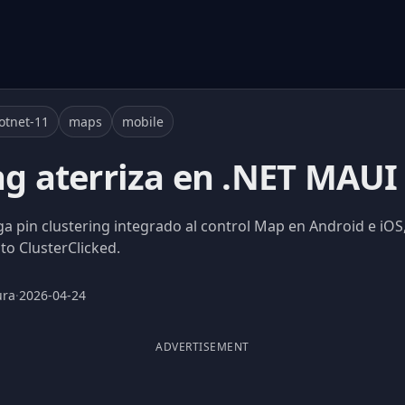
otnet-11
maps
mobile
ing aterriza en .NET MAU
a pin clustering integrado al control Map en Android e iOS
to ClusterClicked.
ura
·
2026-04-24
ADVERTISEMENT