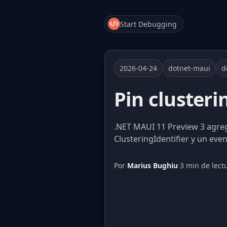
Start Debugging
2026-04-24
dotnet-maui
d
Pin cluster
.NET MAUI 11 Preview 3 agreg
ClusteringIdentifier y un even
Por
Marius Bughiu
·
3 min de lect