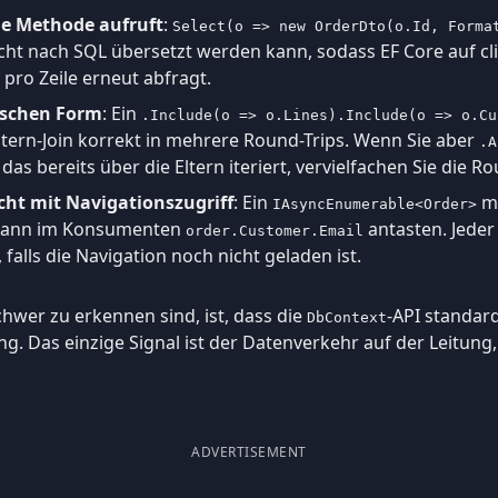
ine Methode aufruft
:
Select(o => new OrderDto(o.Id, Forma
cht nach SQL übersetzt werden kann, sodass EF Core auf cl
pro Zeile erneut abfragt.
lschen Form
: Ein
.Include(o => o.Lines).Include(o => o.Cu
Eltern-Join korrekt in mehrere Round-Trips. Wenn Sie aber
.A
das bereits über die Eltern iteriert, vervielfachen Sie die Ro
ht mit Navigationszugriff
: Ein
m
IAsyncEnumerable<Order>
dann im Konsumenten
antasten. Jeder
order.Customer.Email
falls die Navigation noch nicht geladen ist.
hwer zu erkennen sind, ist, dass die
-API standar
DbContext
g. Das einzige Signal ist der Datenverkehr auf der Leitung, 
ADVERTISEMENT