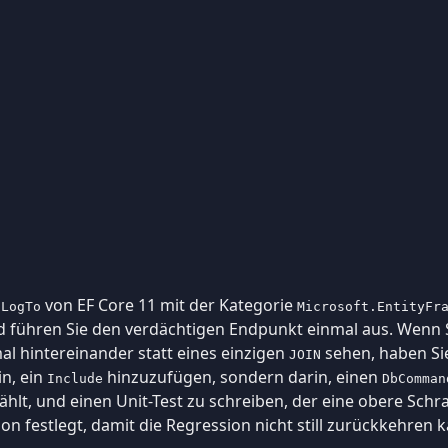
e
von EF Core 11 mit der Kategorie
LogTo
Microsoft.EntityFr
d führen Sie den verdächtigen Endpunkt einmal aus. Wenn 
l hintereinander statt eines einzigen
sehen, haben Sie
JOIN
in, ein
hinzuzufügen, sondern darin, einen
Include
DbComman
ählt, und einen Unit-Test zu schreiben, der eine obere Schr
on festlegt, damit die Regression nicht still zurückkehren 