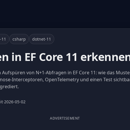
e-11
csharp
dotnet-11
n in EF Core 11 erkenne
m Aufspüren von N+1-Abfragen in EF Core 11: wie das Muste
gnose-Interceptoren, OpenTelemetry und einen Test sichtba
grediert.
it
·
2026-05-02
ADVERTISEMENT