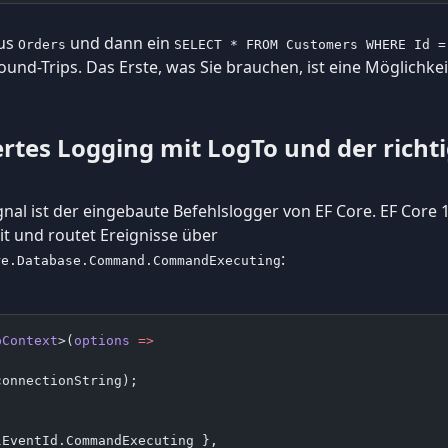
us
und dann ein
Orders
SELECT * FROM Customers WHERE Id =
und-Trips. Das Erste, was Sie brauchen, ist eine Möglichkeit
ertes Logging mit LogTo und der richt
al ist der eingebaute Befehlslogger von EF Core. EF Core 1
t und routet Ereignisse über
:
re.Database.Command.CommandExecuting
pContext
>(
options
 =>
connectionString);
,
lEventId.CommandExecuting },