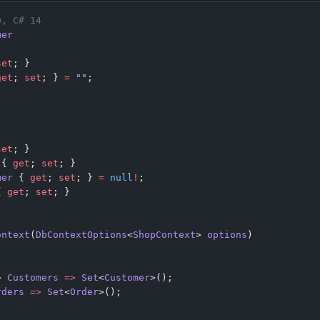
0, C# 14
mer
set
; }
get
; 
set
; } 
=
 ""
;
set
; }
 { 
get
; 
set
; }
mer
 { 
get
; 
set
; } 
=
 null
!
;
{ 
get
; 
set
; }
ontext
(
DbContextOptions
<
ShopContext
> 
options
)
> 
Customers
 =>
 Set
<
Customer
>();
rders
 =>
 Set
<
Order
>();