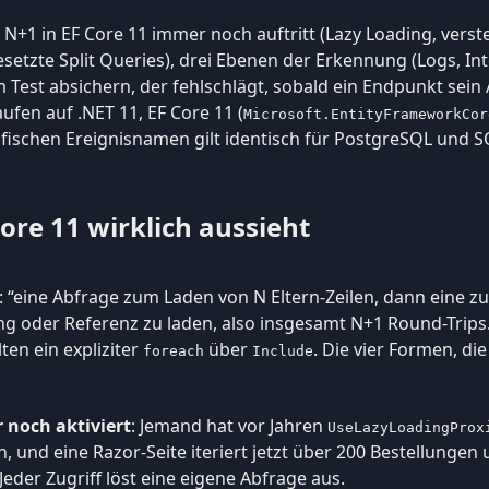
 N+1 in EF Core 11 immer noch auftritt (Lazy Loading, verst
esetzte Split Queries), drei Ebenen der Erkennung (Logs, I
m Test absichern, der fehlschlägt, sobald ein Endpunkt sei
aufen auf .NET 11, EF Core 11 (
Microsoft.EntityFrameworkCor
ifischen Ereignisnamen gilt identisch für PostgreSQL und S
Core 11 wirklich aussieht
: “eine Abfrage zum Laden von N Eltern-Zeilen, dann eine zu
oder Referenz zu laden, also insgesamt N+1 Round-Trips.”
ten ein expliziter
über
. Die vier Formen, di
foreach
Include
 noch aktiviert
: Jemand hat vor Jahren
UseLazyLoadingProx
 und eine Razor-Seite iteriert jetzt über 200 Bestellungen 
Jeder Zugriff löst eine eigene Abfrage aus.