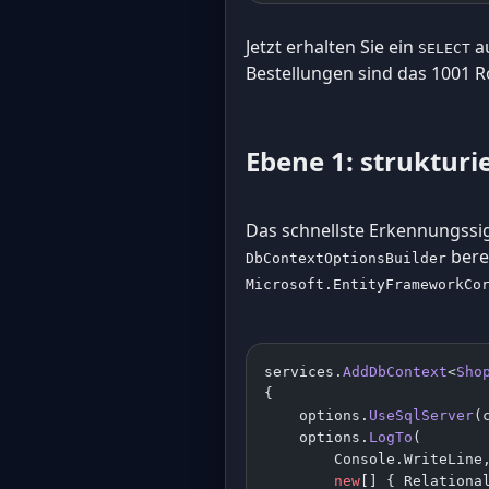
Jetzt erhalten Sie ein
a
SELECT
Bestellungen sind das 1001 Ro
Ebene 1: strukturi
Das schnellste Erkennungssign
berei
DbContextOptionsBuilder
Microsoft.EntityFrameworkCo
services.
AddDbContext
<
Sho
{
    options.
UseSqlServer
(
    options.
LogTo
(
        Console.WriteLine
        new
[] { Relationa