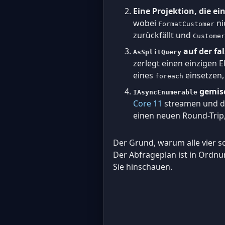
Eine Projektion, die e
wobei
ni
FormatCustomer
zurückfällt und
Customer
auf der fa
AsSplitQuery
zerlegt einen einzigen 
eines
einsetzen, 
foreach
gemisc
IAsyncEnumerable
Core 11
streamen und 
einen neuen Round-Trip, 
Der Grund, warum alle vier sc
Der Abfrageplan ist in Ordnun
Sie hinschauen.