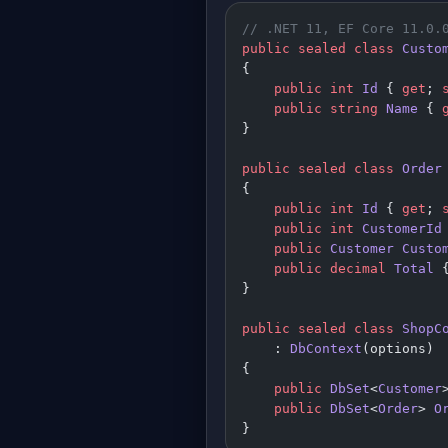
// .NET 11, EF Core 11.0.
public
 sealed
 class
 Custo
{
    public
 int
 Id
 { 
get
; 
    public
 string
 Name
 { 
}
public
 sealed
 class
 Order
{
    public
 int
 Id
 { 
get
; 
    public
 int
 CustomerId
    public
 Customer
 Custo
    public
 decimal
 Total
 
}
public
 sealed
 class
 ShopC
    : 
DbContext
(options)
{
    public
 DbSet
<
Customer
    public
 DbSet
<
Order
> 
O
}