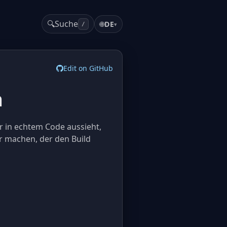
🔍
Suche
🌐
DE
▾
/
Edit on GitHub
n
r in echtem Code aussieht,
r machen, der den Build