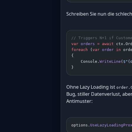
Schreiben Sie nun die schlech
// Triggers N+1 if Custom
var
 orders
 =
 await
 ctx.Or
foreach
 (
var
 order
 in
 ord
{
    Console.
WriteLine
(
$"
{
}
Ohne Lazy Loading ist
order.
Bug, stiller Datenverlust, ab
Antimuster:
options.
UseLazyLoadingPro