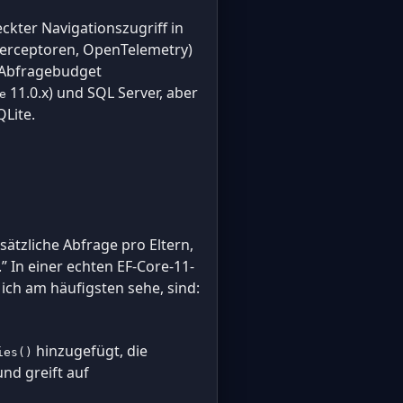
eckter Navigationszugriff in
nterceptoren, OpenTelemetry)
n Abfragebudget
11.0.x) und SQL Server, aber
e
QLite.
sätzliche Abfrage pro Eltern,
 In einer echten EF-Core-11-
e ich am häufigsten sehe, sind:
hinzugefügt, die
ies()
und greift auf