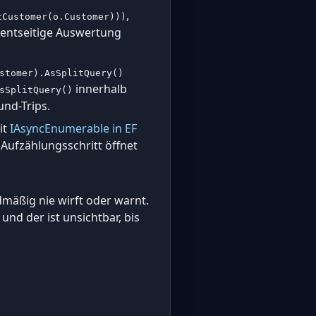
,
tCustomer(o.Customer)))
ientseitige Auswertung
stomer).AsSplitQuery()
innerhalb
sSplitQuery()
und-Trips.
it
IAsyncEnumerable in EF
 Aufzählungsschritt öffnet
dmäßig nie wirft oder warnt.
und der ist unsichtbar, bis