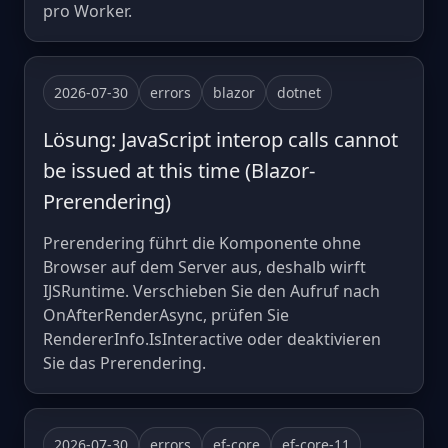
pro Worker.
2026-07-30
errors
blazor
dotnet
Lösung: JavaScript interop calls cannot
be issued at this time (Blazor-
Prerendering)
Prerendering führt die Komponente ohne
Browser auf dem Server aus, deshalb wirft
IJSRuntime. Verschieben Sie den Aufruf nach
OnAfterRenderAsync, prüfen Sie
RendererInfo.IsInteractive oder deaktivieren
Sie das Prerendering.
2026-07-30
errors
ef-core
ef-core-11