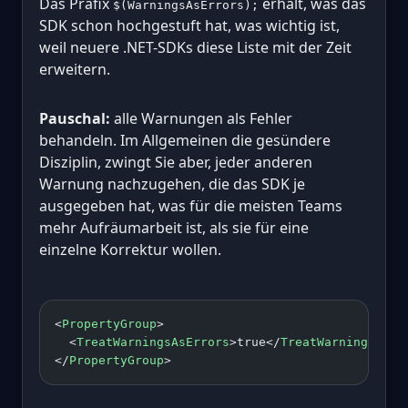
Das Präfix
erhält, was das
$(WarningsAsErrors);
SDK schon hochgestuft hat, was wichtig ist,
weil neuere .NET-SDKs diese Liste mit der Zeit
erweitern.
Pauschal:
alle Warnungen als Fehler
behandeln. Im Allgemeinen die gesündere
Disziplin, zwingt Sie aber, jeder anderen
Warnung nachzugehen, die das SDK je
ausgegeben hat, was für die meisten Teams
mehr Aufräumarbeit ist, als sie für eine
einzelne Korrektur wollen.
<
PropertyGroup
>
  <
TreatWarningsAsErrors
>true</
TreatWarningsAsEr
</
PropertyGroup
>