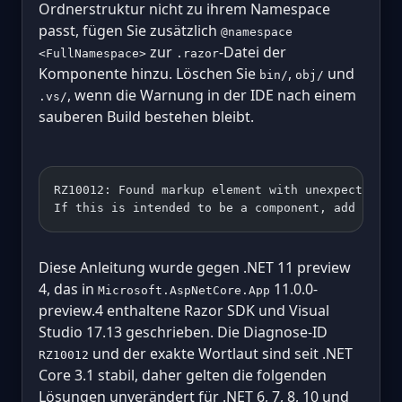
Ordnerstruktur nicht zu ihrem Namespace
passt, fügen Sie zusätzlich
@namespace
zur
-Datei der
<FullNamespace>
.razor
Komponente hinzu. Löschen Sie
,
und
bin/
obj/
, wenn die Warnung in der IDE nach einem
.vs/
sauberen Build bestehen bleibt.
RZ10012: Found markup element with unexpected na
If this is intended to be a component, add a @us
Diese Anleitung wurde gegen .NET 11 preview
4, das in
11.0.0-
Microsoft.AspNetCore.App
preview.4 enthaltene Razor SDK und Visual
Studio 17.13 geschrieben. Die Diagnose-ID
und der exakte Wortlaut sind seit .NET
RZ10012
Core 3.1 stabil, daher gelten die folgenden
Lösungen unverändert für .NET 6, 7, 8, 10 und