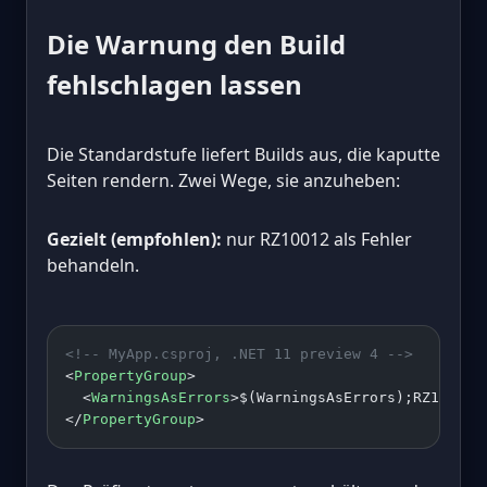
Die Warnung den Build
fehlschlagen lassen
Die Standardstufe liefert Builds aus, die kaputte
Seiten rendern. Zwei Wege, sie anzuheben:
Gezielt (empfohlen):
nur RZ10012 als Fehler
behandeln.
<!-- MyApp.csproj, .NET 11 preview 4 -->
<
PropertyGroup
>
  <
WarningsAsErrors
>$(WarningsAsErrors);RZ10012<
</
PropertyGroup
>