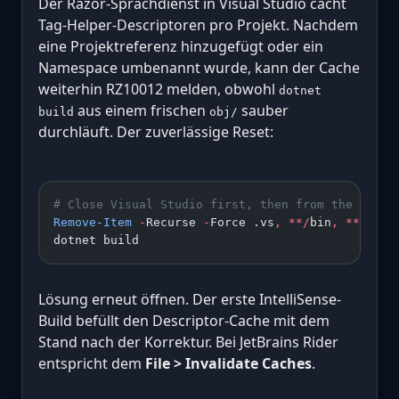
Der Razor-Sprachdienst in Visual Studio cacht
Tag-Helper-Descriptoren pro Projekt. Nachdem
eine Projektreferenz hinzugefügt oder ein
Namespace umbenannt wurde, kann der Cache
weiterhin RZ10012 melden, obwohl
dotnet
aus einem frischen
sauber
build
obj/
durchläuft. Der zuverlässige Reset:
# Close Visual Studio first, then from the solut
Remove-Item
 -
Recurse 
-
Force .vs
,
 **/
bin
,
 **/
obj
dotnet build
Lösung erneut öffnen. Der erste IntelliSense-
Build befüllt den Descriptor-Cache mit dem
Stand nach der Korrektur. Bei JetBrains Rider
entspricht dem
File > Invalidate Caches
.