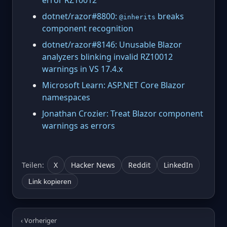
error RZ10012
dotnet/razor#8800:
breaks
@inherits
component recognition
dotnet/razor#8146: Unusable Blazor
analyzers blinking invalid RZ10012
warnings in VS 17.4.x
Microsoft Learn: ASP.NET Core Blazor
namespaces
Jonathan Crozier: Treat Blazor component
warnings as errors
Teilen:
X
Hacker News
Reddit
LinkedIn
Link kopieren
‹ Vorheriger