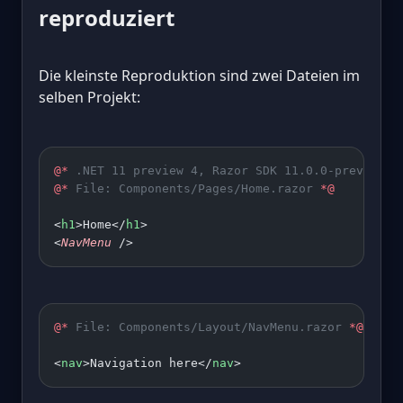
reproduziert
Die kleinste Reproduktion sind zwei Dateien im
selben Projekt:
@*
 .NET 11 preview 4, Razor SDK 11.0.0-preview.4
@*
 File: Components/Pages/Home.razor 
*@
<
h1
>Home</
h1
>
<
NavMenu
 />
@*
 File: Components/Layout/NavMenu.razor 
*@
<
nav
>Navigation here</
nav
>