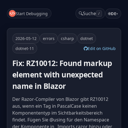
🔍
Suche
Start Debugging
🌐
DE
▾
/
2026-05-12
errors
csharp
dotnet
dotnet-11
Edit on GitHub
Fix: RZ10012: Found markup
element with unexpected
name in Blazor
Der Razor-Compiler von Blazor gibt RZ10012
aus, wenn ein Tag in PascalCase keinen
Komponententyp im Sichtbarkeitsbereich
findet. Fügen Sie @using für den Namespace
der Komponente in _Imports.razor hinzu oder