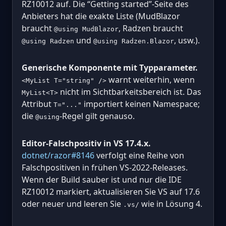
RZ10012 auf. Die “Getting started”-Seite des
Anbieters hat die exakte Liste (MudBlazor
braucht
, Radzen braucht
@using MudBlazor
und
, usw.).
@using Radzen
@using Radzen.Blazor
Generische Komponente mit Typparameter.
warnt weiterhin, wenn
<MyList T="string" />
nicht im Sichtbarkeitsbereich ist. Das
MyList<T>
Attribut
importiert keinen Namespace;
T="..."
die
-Regel gilt genauso.
@using
Editor-Falschpositiv in VS 17.4.x.
dotnet/razor#8146
verfolgt eine Reihe von
Falschpositiven in frühen VS-2022-Releases.
Wenn der Build sauber ist und nur die IDE
RZ10012 markiert, aktualisieren Sie VS auf 17.6
oder neuer und leeren Sie
wie in Lösung 4.
.vs/