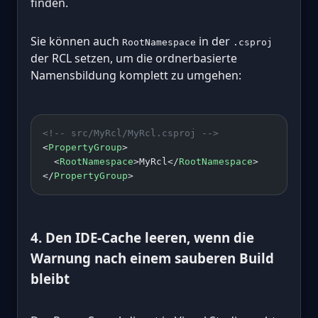
finden.
Sie können auch
in der
RootNamespace
.csproj
der RCL setzen, um die ordnerbasierte
Namensbildung komplett zu umgehen:
<!-- src/MyRcl/MyRcl.csproj -->
<
PropertyGroup
>
  <
RootNamespace
>MyRcl</
RootNamespace
>
</
PropertyGroup
>
4. Den IDE-Cache leeren, wenn die
Warnung nach einem sauberen Build
bleibt