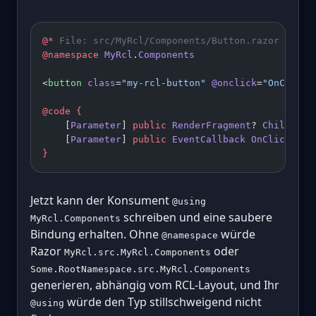
@*
 File: src/MyRcl/Components/Button.razor 
*@
@namespace
 MyRcl
.
Components
<
button
 class
=
"my-rcl-button"
 @onclick
=
"OnClick"
@code
 {
    [
Parameter
] 
public
 RenderFragment
? 
ChildCont
    [
Parameter
] 
public
 EventCallback
 OnClick
 { 
g
}
Jetzt kann der Konsument
@using
schreiben und eine saubere
MyRcl.Components
Bindung erhalten. Ohne
würde
@namespace
Razor
oder
MyRcl.src.MyRcl.Components
Some.RootNamespace.src.MyRcl.Components
generieren, abhängig vom RCL-Layout, und Ihr
würde den Typ stillschweigend nicht
@using