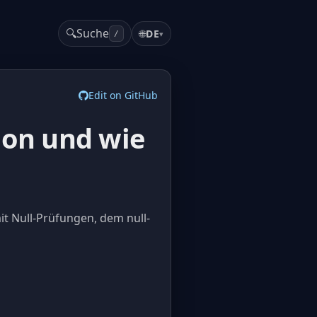
🔍
Suche
🌐
DE
▾
/
Edit on GitHub
ion und wie
it Null-Prüfungen, dem null-