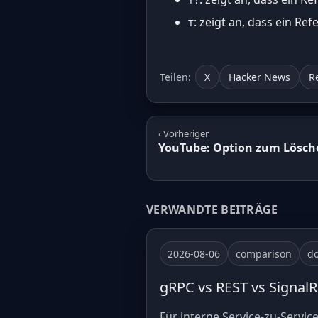
T?
: zeigt an, dass ein Re
T
Teilen:
X
Hacker News
R
‹ Vorheriger
YouTube: Option zum Lösche
VERWANDTE BEITRÄGE
2026-08-06
comparison
do
gRPC vs REST vs SignalR 
Für interne Service-zu-Servic