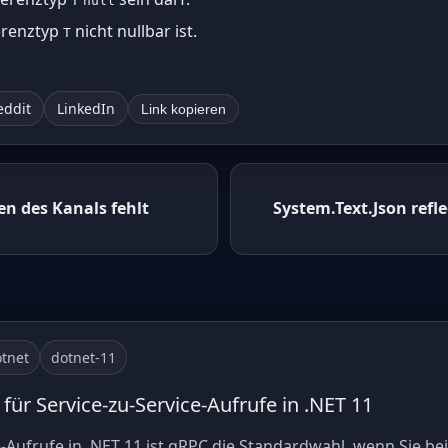
T
null
ferenztyp
nicht nullbar ist.
T
eddit
LinkedIn
Link kopieren
n des Kanals fehlt
System.Text.Json refle
tnet
dotnet-11
für Service-zu-Service-Aufrufe in .NET 11
e-Aufrufe in .NET 11 ist gRPC die Standardwahl, wenn Sie b