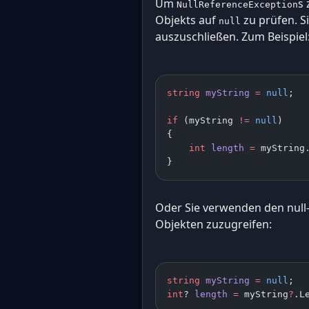
Um
s 
NullReferenceException
Objekts auf
zu prüfen. 
null
auszuschließen. Zum Beispiel
string
 myString
 =
 null
; 
if
 (myString 
!=
 null
) 
{ 
    int
 length
 =
 myString
}
Oder Sie verwenden den null-
Objekten zuzugreifen:
string
 myString
 =
 null
; 
int
? 
length
 =
 myString
?
.L