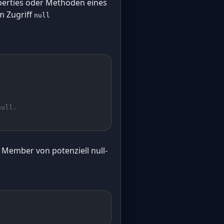
operties oder Methoden eines
m Zugriff
null
null. 
 Member von potenziell null-