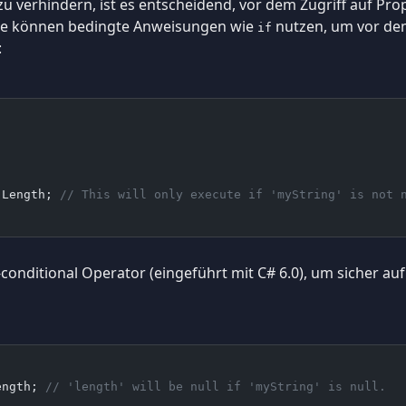
zu verhindern, ist es entscheidend, vor dem Zugriff auf Pr
Sie können bedingte Anweisungen wie
nutzen, um vor de
if
:
.Length; 
// This will only execute if 'myString' is not 
conditional Operator (eingeführt mit C# 6.0), um sicher auf
ength; 
// 'length' will be null if 'myString' is null.