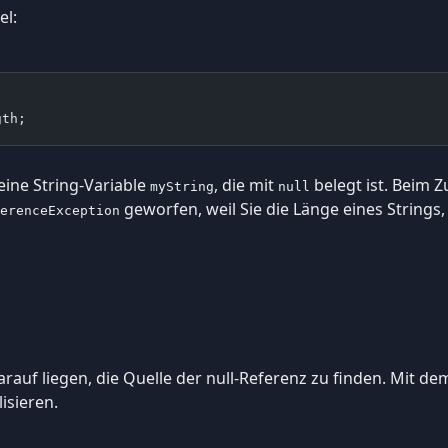
el:
gth;
eine String-Variable
, die mit
belegt ist. Beim Z
myString
null
geworfen, weil Sie die Länge eines Strings, d
erenceException
rauf liegen, die Quelle der null-Referenz zu finden. Mit 
isieren.