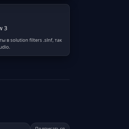
w 3
 solution filters .slnf, так
udio.
Подписаться