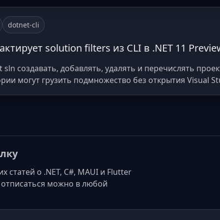
dotnet-cli
ктирует solution filters из CLI в .NET 11 Previe
t sln создавать, добавлять, удалять и перечислять проекты в
ии могут грузить подмножество без открытия Visual St
лку
статей о .NET, C#, MAUI и Flutter
а, отписаться можно в любой