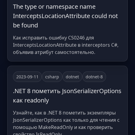
The type or namespace name
InterceptsLocationAttribute could not
be found
Как исправить ошибку CS0246 для
InterceptsLocationAttribute в interceptors C#,
объявив атрибут самостоятельно.
2023-09-11
csharp
dotnet
dotnet-8
.NET 8 пометить JsonSerializerOptions
как readonly
Узнайте, как в .NET 8 пометить экземпляры
JsonSerializerOptions как только для чтения с
помощью MakeReadOnly и как проверить
свойство IsReadOnly.