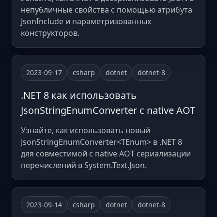
непубличные свойства с помощью атрибута
JsonInclude и параметризованных
конструкторов.
2023-09-17
csharp
dotnet
dotnet-8
.NET 8 как использовать
JsonStringEnumConverter с native AOT
Узнайте, как использовать новый
JsonStringEnumConverter<TEnum> в .NET 8
для совместимой с native AOT сериализации
перечислений в System.Text.Json.
2023-09-14
csharp
dotnet
dotnet-8