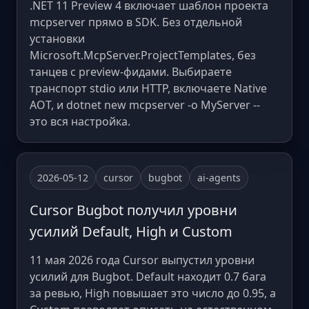
.NET 11 Preview 4 включает шаблон проекта
mcpserver прямо в SDK. Без отдельной
установки
Microsoft.McpServer.ProjectTemplates, без
танцев с preview-фидами. Выбираете
транспорт stdio или HTTP, включаете Native
AOT, и dotnet new mcpserver -o MyServer --
это вся настройка.
2026-05-12
cursor
bugbot
ai-agents
Cursor Bugbot получил уровни
усилий Default, High и Custom
11 мая 2026 года Cursor выпустил уровни
усилий для Bugbot. Default находит 0.7 бага
за ревью, High повышает это число до 0.95, а