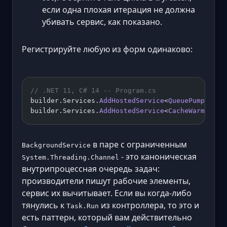
если одна плохая итерация не должна
убивать сервис, как показано.
Регистрируйте любую из форм одинаково:
// .NET 11, C# 14 -- Program.cs
builder.Services.
AddHostedService
<
QueuePump
>(); 
builder.Services.
AddHostedService
<
CacheWarmer
>()
в паре с ограниченным
BackgroundService
- это каноническая
System.Threading.Channel
внутрипроцессная очередь задач:
производители пишут рабочие элементы,
сервис их вычитывает. Если вы когда-либо
тянулись к
из контроллера, то это и
Task.Run
есть паттерн, который вам действительно