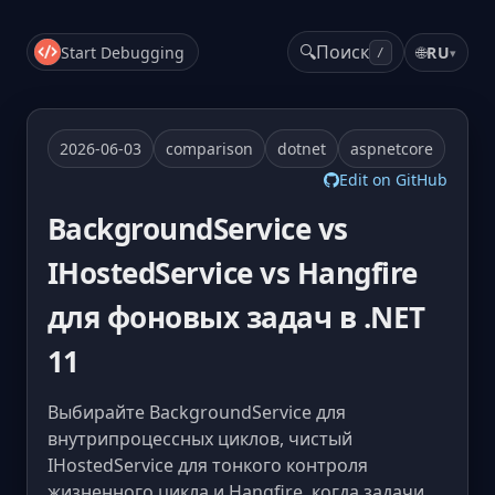
🔍
Поиск
Start Debugging
🌐
RU
▾
/
2026-06-03
comparison
dotnet
aspnetcore
Edit on GitHub
BackgroundService vs
IHostedService vs Hangfire
для фоновых задач в .NET
11
Выбирайте BackgroundService для
внутрипроцессных циклов, чистый
IHostedService для тонкого контроля
жизненного цикла и Hangfire, когда задачи