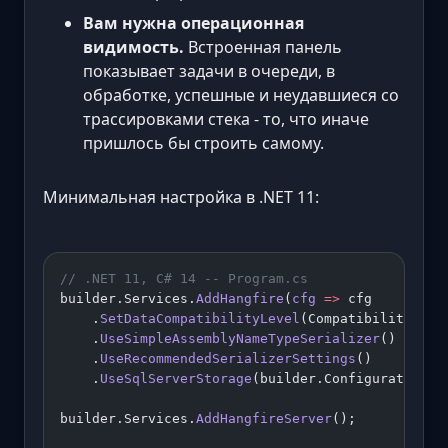
Вам нужна операционная
видимость.
Встроенная панель
показывает задачи в очереди, в
обработке, успешные и неудавшиеся со
трассировками стека - то, что иначе
пришлось бы строить самому.
Минимальная настройка в .NET 11:
// .NET 11, C# 14 -- Program.cs
builder.Services.
AddHangfire
(
cfg
 =>
 cfg
    .
SetDataCompatibilityLevel
(CompatibilityLeve
    .
UseSimpleAssemblyNameTypeSerializer
()
    .
UseRecommendedSerializerSettings
()
    .
UseSqlServerStorage
(builder.Configuration.
G
builder.Services.
AddHangfireServer
();