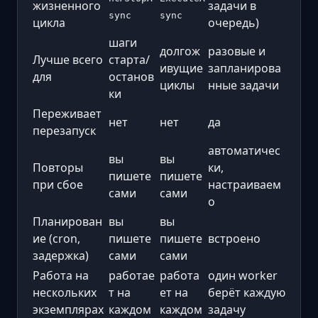
жизненного
задачи в
sync
sync
цикла
очередь)
шаги
долгож
разовые и
Лучше всего
старта/
ивущие
запланирова
для
останов
циклы
нные задачи
ки
Переживает
нет
нет
да
перезапуск
автоматичес
вы
вы
Повторы
ки,
пишете
пишете
при сбое
настраиваем
сами
сами
о
Планирован
вы
вы
ие (cron,
пишете
пишете
встроено
задержка)
сами
сами
Работа на
работае
работа
один worker
нескольких
т на
ет на
берёт каждую
экземплярах
каждом
каждом
задачу