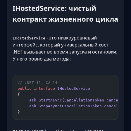
IHostedService: чистый
контракт жизненного цикла
- это низкоуровневый
IHostedService
интерфейс, который универсальный хост
.NET вызывает во время запуска и остановки.
У него ровно два метода:
// .NET 11, C# 14
public
 interface
 IHostedService
{
    Task
 StartAsync
(
CancellationToken
 cancellati
    Task
 StopAsync
(
CancellationToken
 cancellatio
}