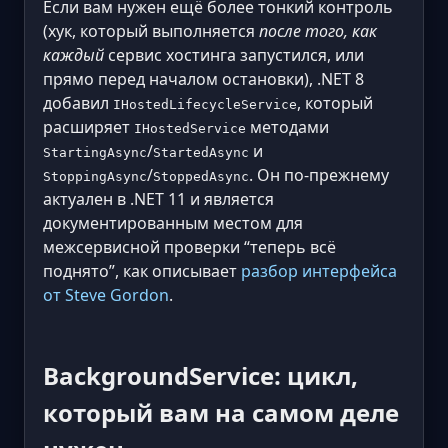
Если вам нужен ещё более тонкий контроль
(хук, который выполняется
после того, как
каждый
сервис хостинга запустился, или
прямо перед началом остановки), .NET 8
добавил
, который
IHostedLifecycleService
расширяет
методами
IHostedService
/
и
StartingAsync
StartedAsync
/
. Он по-прежнему
StoppingAsync
StoppedAsync
актуален в .NET 11 и является
документированным местом для
межсервисной проверки “теперь всё
поднято”, как описывает
разбор интерфейса
от Steve Gordon
.
BackgroundService: цикл,
который вам на самом деле