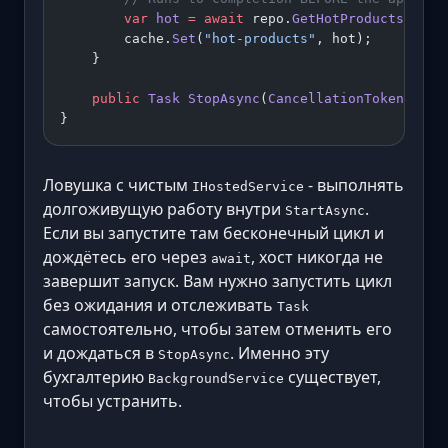
        var
 hot
 =
 await
 repo.
GetHotProductsAsync
        cache.
Set
(
"hot-products"
, hot);
    }
    public
 Task
 StopAsync
(
CancellationToken
 ct
) 
}
Ловушка с чистым
- выполнять
IHostedService
долгоживущую работу внутри
.
StartAsync
Если вы запустите там бесконечный цикл и
дождётесь его через
, хост никогда не
await
завершит запуск. Вам нужно запустить цикл
без ожидания и отслеживать
Task
самостоятельно, чтобы затем отменить его
и дождаться в
. Именно эту
StopAsync
бухгалтерию
существует,
BackgroundService
чтобы устранить.