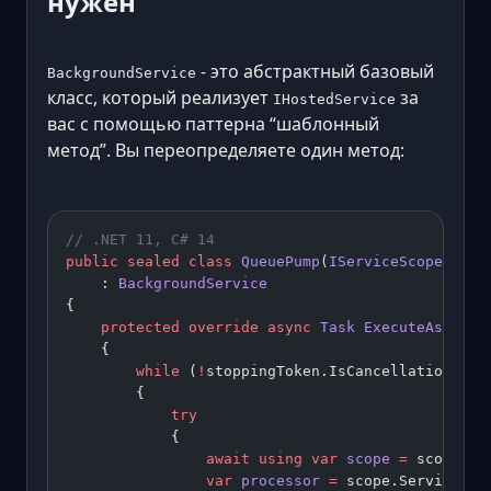
нужен
- это абстрактный базовый
BackgroundService
класс, который реализует
за
IHostedService
вас с помощью паттерна “шаблонный
метод”. Вы переопределяете один метод:
// .NET 11, C# 14
public
 sealed
 class
 QueuePump
(
IServiceScopeFacto
    : 
BackgroundService
{
    protected
 override
 async
 Task
 ExecuteAsync
(
C
    {
        while
 (
!
stoppingToken.IsCancellationRequ
        {
            try
            {
                await
 using
 var
 scope
 =
 scopeFac
                var
 processor
 =
 scope.ServicePro