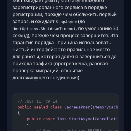
Хост ожидает (
)
каждого
await
StartAsync
зарегистрированного сервиса в порядке
регистрации, прежде чем обслужить первый
запрос, и ожидает
(до
StopAsync
, по умолчанию 30
HostOptions.ShutdownTimeout
секунд), прежде чем процесс завершится. Эта
гарантия порядка - причина использовать
чистый интерфейс: это правильное место
для работы, которая должна завершиться до
прихода трафика (прогрев кеша, разовая
проверка миграций, открытие
долгоживущего соединения).
// .NET 11, C# 14
public
 sealed
 class
 CacheWarmer
(
IMemoryCache
 cac
{
    public
 async
 Task
 StartAsync
(
CancellationTok
    {
        // Runs to completion BEFORE the app sta