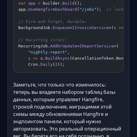
var
 app
 =
 builder.
Build
();
app.
UseHangfireDashboard
(
"/jobs"
);  
// lock this
// Fire-and-forget, durable:
BackgroundJob.
Enqueue
<
IInvoiceService
>(
s
 =>
 s.
Se
// Recurring (cron):
RecurringJob.
AddOrUpdate
<
IReportService
>(
    "nightly-report"
,
    s
 =>
 s.
BuildAsync
(CancellationToken.None),
    Cron.
Daily
(
2
));
Заметьте, что только что изменилось:
теперь вы владеете набором таблиц базы
данных, которым управляет Hangfire,
строкой подключения, миграциями этой
схемы между обновлениями Hangfire и
эндпоинтом панели, который нужно
авторизовать. Это реальный операционный
вес. Вы берёте его на себя осознанно, в