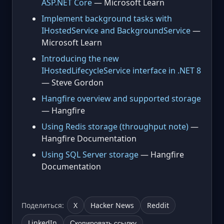
ASP.NET Core
— Microsoft Learn
Implement background tasks with
IHostedService and BackgroundService
—
Microsoft Learn
Introducing the new
IHostedLifecycleService interface in .NET 8
— Steve Gordon
Hangfire overview and supported storage
— Hangfire
Using Redis storage (throughput note)
—
Hangfire Documentation
Using SQL Server storage
— Hangfire
Documentation
Поделиться:
X
Hacker News
Reddit
LinkedIn
Скопировать ссылку