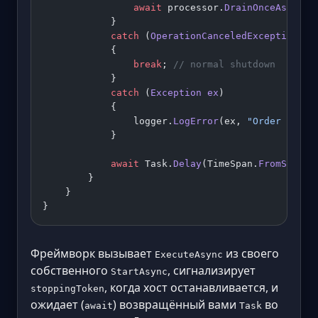
                await
 processor.
DrainOnceAsync
(s
            }
            catch
 (
OperationCanceledException
) 
w
            {
                break
; 
// normal shutdown
            }
            catch
 (
Exception
 ex
)
            {
                logger.
LogError
(ex, 
"Order pump 
            }
            await
 Task.
Delay
(TimeSpan.
FromSecond
        }
    }
}
Фреймворк вызывает
из своего
ExecuteAsync
собственного
, сигнализирует
StartAsync
, когда хост останавливается, и
stoppingToken
ожидает (
) возвращённый вами
во
await
Task