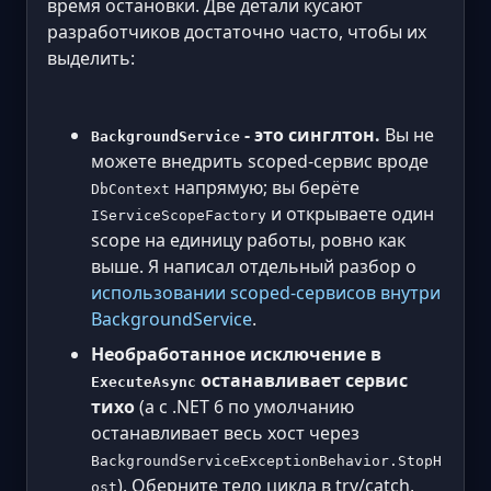
время остановки. Две детали кусают
разработчиков достаточно часто, чтобы их
выделить:
- это синглтон.
Вы не
BackgroundService
можете внедрить scoped-сервис вроде
напрямую; вы берёте
DbContext
и открываете один
IServiceScopeFactory
scope на единицу работы, ровно как
выше. Я написал отдельный разбор о
использовании scoped-сервисов внутри
BackgroundService
.
Необработанное исключение в
останавливает сервис
ExecuteAsync
тихо
(а с .NET 6 по умолчанию
останавливает весь хост через
BackgroundServiceExceptionBehavior.StopH
). Оберните тело цикла в try/catch,
ost