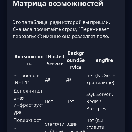
Матрица возможностей
Это та таблица, ради которой вы пришли.
Сначала прочитайте строку “Переживает
перезапуск”; именно она разделяет поле.
Backgr
Возможнос
IHosted
oundSe
Hangfire
ть
Service
rvice
Встроено в
нет (NuGet +
да
да
.NET 11
хранилище)
Дополнител
SQL Server /
ьная
нет
нет
Redis /
инфраструкт
Postgres
ура
Поверхност
нет (вы
один
StartAsy
ь
ставите
/
nc
StopA
ExecuteA