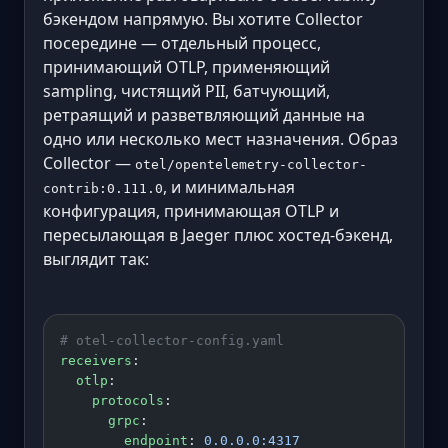
бэкендом напрямую. Вы хотите Collector
посередине — отдельный процесс,
принимающий OTLP, применяющий
sampling, чистящий PII, батчующий,
ретраящий и разветвляющий данные на
одно или несколько мест назначения. Образ
Collector —
otel/opentelemetry-collector-
, и минимальная
contrib:0.111.0
конфигурация, принимающая OTLP и
пересылающая в Jaeger плюс хостед-бэкенд,
выглядит так:
# otel-collector-config.yaml
receivers
:
  otlp
:
    protocols
:
      grpc
:
        endpoint
: 
0.0.0.0:4317