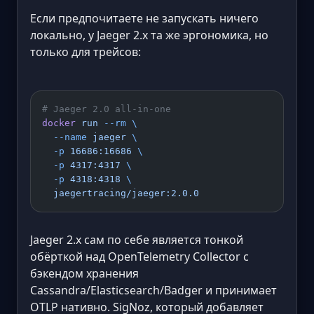
Если предпочитаете не запускать ничего
локально, у Jaeger 2.x та же эргономика, но
только для трейсов:
# Jaeger 2.0 all-in-one
docker
 run
 --rm
 \
  --name
 jaeger
 \
  -p
 16686:16686
 \
  -p
 4317:4317
 \
  -p
 4318:4318
 \
  jaegertracing/jaeger:2.0.0
Jaeger 2.x сам по себе является тонкой
обёрткой над OpenTelemetry Collector с
бэкендом хранения
Cassandra/Elasticsearch/Badger и принимает
OTLP нативно. SigNoz, который добавляет