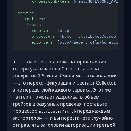
      x-honeycomb-team
: 
${env:HONEYCOMB_API_KEY}
service
:
  pipelines
:
    traces
:
      receivers
: [
otlp
]
      processors
: [
batch
, 
attributes/scrub
]
      exporters
: [
otlp/jaeger
, 
otlp/honeycomb
]
приложения
OTEL_EXPORTER_OTLP_ENDPOINT
теперь указывает на Collector, а не на
конкретный бэкенд. Смена места назначения
— это переконфигурация и рестарт Collector,
а не передеплой каждого сервиса. Этот же
паттерн помогает удерживать объём
трейсов в разумных пределах: поставьте
процессор
перед каждым
attributes/scrub
экспортёром — и вы перестанете случайно
отправлять заголовки авторизации третьей