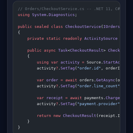
// Orders/CheckoutService.cs -- .NET 11, C# 14
using
 System
.
Diagnostics
;
public
 sealed
 class
 CheckoutService
(
IOrdersRepos
{
    private
 static
 readonly
 ActivitySource
 Sourc
    public
 async
 Task
<
CheckoutResult
> 
CheckoutAs
    {
        using
 var
 activity
 =
 Source.
StartActivit
        activity
?
.
SetTag
(
"order.id"
, orderId);
        var
 order
 =
 await
 orders.
GetAsync
(orderI
        activity
?
.
SetTag
(
"order.line_count"
, ord
        var
 receipt
 =
 await
 payments.
ChargeAsync
        activity
?
.
SetTag
(
"payment.provider"
, rec
        return
 new
 CheckoutResult
(receipt.Id);
    }
}