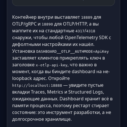
Контейнер внутри выставляет
для
18889
OTLP/gRPC и
для OTLP/HTTP, а вы
18890
маппите их на стандартные
/
4317
4318
снаружи, чтобы любой OpenTelemetry SDK с
дефолтными настройками их нашёл.
Установка
DASHBOARD__OTLP__AUTHMODE=ApiKey
заставляет клиентов прикреплять ключ в
заголовке
, что важно в
x-otlp-api-key
момент, когда вы биндите dashboard на не-
loopback адрес. Откройте
— увидите пустые
http://localhost:18888
вкладки Traces, Metrics и Structured Logs,
ожидающие данных. Dashboard хранит всё в
памяти процесса, поэтому рестарт стирает
состояние: это инструмент разработки, а не
долгосрочное хранилище.