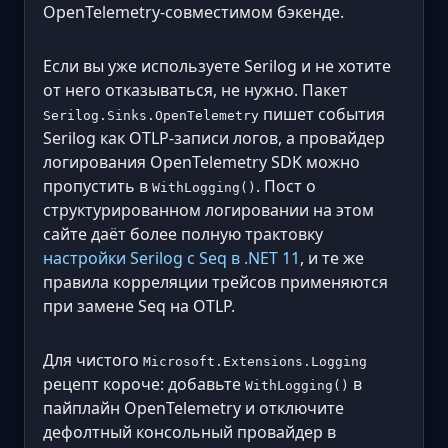
OpenTelemetry-совместимом бэкенде.
Если вы уже используете Serilog и не хотите
от него отказываться, не нужно. Пакет
пишет события
Serilog.Sinks.OpenTelemetry
Serilog как OTLP-записи логов, а провайдер
логирования OpenTelemetry SDK можно
пропустить в
. Пост о
WithLogging()
структурированном логировании на этом
сайте даёт более полную трактовку
настройки Serilog с Seq в .NET 11
, и те же
правила корреляции трейсов применяются
при замене Seq на OTLP.
Для чистого
Microsoft.Extensions.Logging
рецепт короче: добавьте
в
WithLogging()
пайплайн OpenTelemetry и отключите
дефолтный консольный провайдер в