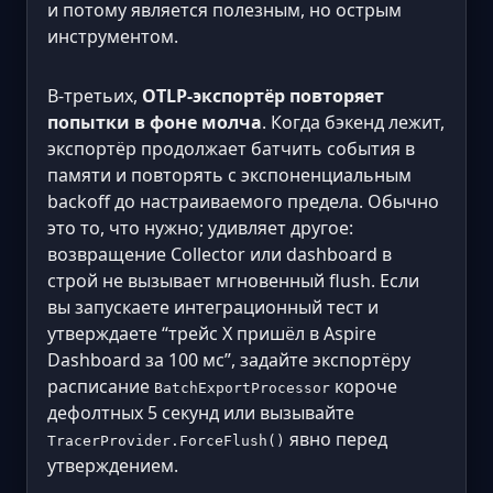
и потому является полезным, но острым
инструментом.
В-третьих,
OTLP-экспортёр повторяет
попытки в фоне молча
. Когда бэкенд лежит,
экспортёр продолжает батчить события в
памяти и повторять с экспоненциальным
backoff до настраиваемого предела. Обычно
это то, что нужно; удивляет другое:
возвращение Collector или dashboard в
строй не вызывает мгновенный flush. Если
вы запускаете интеграционный тест и
утверждаете “трейс X пришёл в Aspire
Dashboard за 100 мс”, задайте экспортёру
расписание
короче
BatchExportProcessor
дефолтных 5 секунд или вызывайте
явно перед
TracerProvider.ForceFlush()
утверждением.