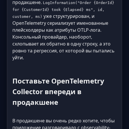
продакшене.
LogInformation("Order {OrderId}
for {CustomerId} took {Elapsed} ms", id,
уже структурирован, и
customer, ms)
OpenTelemetry сериализует именованные
плейсхолдеры как атрибуты OTLP-лога.
Консольный провайдер, наоборот,
схлопывает их обратно в одну строку, а это
ровно та регрессия, от которой вы пытались
уйти.
Поставьте OpenTelemetry
Collector впереди в
продакшене
В продакшене вы очень редко хотите, чтобы
приложение разговаривало с observability-