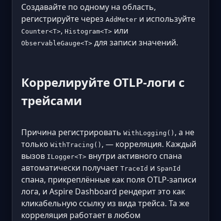
Создавайте по одному на область,
регистрируйте через
и используйте
AddMeter
,
или
Counter<T>
Histogram<T>
для записи значений.
ObservableGauge<T>
Коррелируйте OTLP-логи с
трейсами
Причина регистрировать
, а не
WithLogging()
только
, — корреляция. Каждый
WithTracing()
вызов
внутри активного спана
ILogger<T>
автоматически получает
и
TraceId
SpanId
спана, прикреплённые как поля OTLP-записи
лога, и Aspire Dashboard рендерит это как
кликабельную ссылку из вида трейса. Та же
корреляция работает в любом