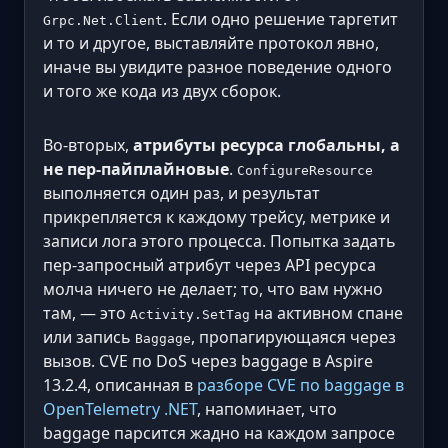
. Если одно решение таргетит
Grpc.Net.Client
и то и другое, выставляйте протокол явно,
иначе вы увидите разное поведение одного
и того же кода из двух сборок.
Во-вторых,
атрибуты ресурса глобальны, а
не пер-пайплайновые
.
ConfigureResource
выполняется один раз, и результат
прикрепляется к каждому трейсу, метрике и
записи лога этого процесса. Попытка задать
пер-запросный атрибут через API ресурса
молча ничего не делает; то, что вам нужно
там, — это
на активном спане
Activity.SetTag
или запись
, пропагирующаяся через
Baggage
вызов. CVE по DoS через baggage в Aspire
13.2.4, описанная в
разборе CVE по baggage в
OpenTelemetry .NET
, напоминает, что
baggage парсится жадно на каждом запросе