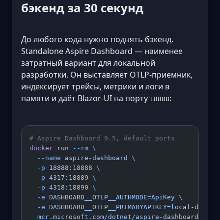
бэкенд за 30 секунд
До любого кода нужно поднять бэкенд.
Standalone Aspire Dashboard — наименее
затратный вариант для локальной
разработки. Он выставляет OTLP-приёмник,
индексирует трейсы, метрики и логи в
памяти и даёт Blazor-UI на порту
:
18888
# Aspire Dashboard 9.5, default ports
docker
 run
 --rm
 \
  --name
 aspire-dashboard
 \
  -p
 18888:18888
 \
  -p
 4317:18889
 \
  -p
 4318:18890
 \
  -e
 DASHBOARD__OTLP__AUTHMODE=ApiKey
 \
  -e
 DASHBOARD__OTLP__PRIMARYAPIKEY=local-dev-ke
  mcr.microsoft.com/dotnet/aspire-dashboard:9.5