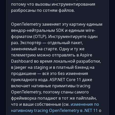
потому что вызовы инструментирования
разбросаны по сотням файлов.
OpenTelemetry заменяет эту картину единым
вендор-нейтральным SDK и единым wire-
форматом (OTLP). Инструментируете один
раз. Экспортёр — отдельный пакет,
заменяемый на старте. Одну и ту же
телеметрию можно отправлять в Aspire
Dashboard во время локальной разработки,
в Jaeger на staging и в платный бэкенд на
продакшене — всё это без изменения
прикладного кода. ASP.NET Core 11 даже
включает нативные примитивы tracing
OpenTelemetry, поэтому спаны самого
фреймворка попадают в тот же пайплайн,
что и ваши собственные (см.
изменения по
нативному tracing OpenTelemetry в .NET 11
о