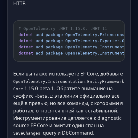
HTTP.
# OpenTelemetry .NET 1.15.3, .NET 11
dotnet
 add
 package
 OpenTelemetry.Extensions.Host
dotnet
 add
 package
 OpenTelemetry.Exporter.OpenTe
dotnet
 add
 package
 OpenTelemetry.Instrumentation
dotnet
 add
 package
 OpenTelemetry.Instrumentation
Если вы также используете EF Core, добавьте
OpenTelemetry.Instrumentation.EntityFramework
1.15.0-beta.1. Обратите внимание на
Core
суффикс
: эта линия официально всё
-beta.1
ещё в превью, но все команды, с которыми я
работал, относятся к ней как к стабильной.
Инструментирование цепляется к diagnostic
source EF Core и эмитит один спан на
, query и DbCommand.
SaveChanges