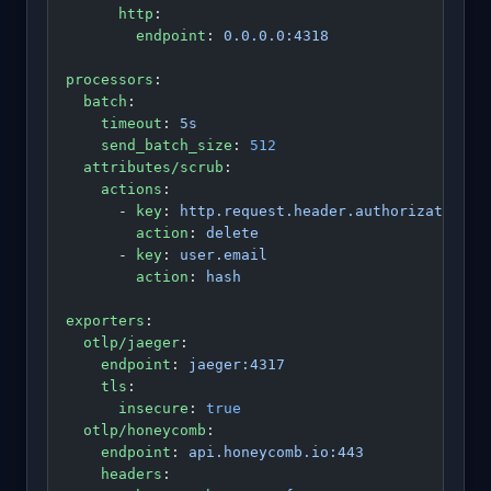
      http
:
        endpoint
: 
0.0.0.0:4318
processors
:
  batch
:
    timeout
: 
5s
    send_batch_size
: 
512
  attributes/scrub
:
    actions
:
      - 
key
: 
http.request.header.authorization
        action
: 
delete
      - 
key
: 
user.email
        action
: 
hash
exporters
:
  otlp/jaeger
:
    endpoint
: 
jaeger:4317
    tls
:
      insecure
: 
true
  otlp/honeycomb
:
    endpoint
: 
api.honeycomb.io:443
    headers
: