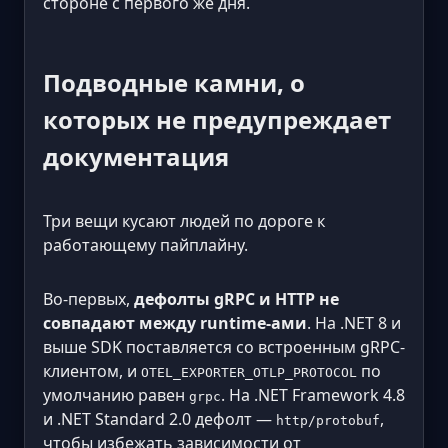
стороне с первого же дня.
Подводные камни, о
которых не предупреждает
документация
Три вещи кусают людей по дороге к
работающему пайплайну.
Во-первых,
дефолты gRPC и HTTP не
совпадают между runtime-ами
. На .NET 8 и
выше SDK поставляется со встроенным gRPC-
клиентом, и
по
OTEL_EXPORTER_OTLP_PROTOCOL
умолчанию равен
. На .NET Framework 4.8
grpc
и .NET Standard 2.0 дефолт —
,
http/protobuf
чтобы избежать зависимости от