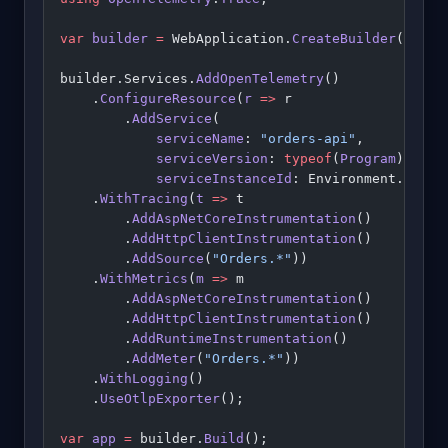
var
 builder
 =
 WebApplication.
CreateBuilder
(args)
builder.Services.
AddOpenTelemetry
()
    .
ConfigureResource
(
r
 =>
 r
        .
AddService
(
            serviceName
: 
"orders-api"
,
            serviceVersion
: 
typeof
(
Program
).Asse
            serviceInstanceId
: Environment.Machi
    .
WithTracing
(
t
 =>
 t
        .
AddAspNetCoreInstrumentation
()
        .
AddHttpClientInstrumentation
()
        .
AddSource
(
"Orders.*"
))
    .
WithMetrics
(
m
 =>
 m
        .
AddAspNetCoreInstrumentation
()
        .
AddHttpClientInstrumentation
()
        .
AddRuntimeInstrumentation
()
        .
AddMeter
(
"Orders.*"
))
    .
WithLogging
()
    .
UseOtlpExporter
();
var
 app
 =
 builder.
Build
();