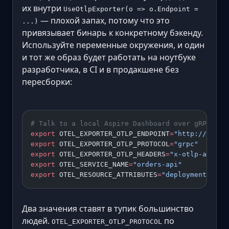
их внутри
UseOtlpExporter(o => o.Endpoint =
— плохой запах, потому что это
...)
привязывает бинарь к конкретному бэкенду.
Используйте переменные окружения, и один
и тот же образ будет работать на ноутбуке
разработчика, в CI и в продакшене без
пересборки:
# Talk to a local Aspire Dashboard over gRPC
export
 OTEL_EXPORTER_OTLP_ENDPOINT
=
"http://local
export
 OTEL_EXPORTER_OTLP_PROTOCOL
=
"grpc"
export
 OTEL_EXPORTER_OTLP_HEADERS
=
"x-otlp-api-ke
export
 OTEL_SERVICE_NAME
=
"orders-api"
export
 OTEL_RESOURCE_ATTRIBUTES
=
"deployment.envi
Два значения ставят в тупик большинство
людей.
по
OTEL_EXPORTER_OTLP_PROTOCOL