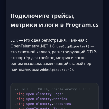
Подключите трейсы,
метрики и логи в Program.cs
SDK — это одна регистрация. Начиная с
OpenTelemetry .NET 1.8,
—
UseOtlpExporter()
это сквозной хелпер, регистрирующий OTLP-
экспортёр для трейсов, метрик и логов
одним вызовом, заменяющий старый пер-
пайплайновый
:
AddOtlpExporter()
// .NET 11, C# 14, OpenTelemetry 1.15.3
using
 OpenTelemetry
.
Logs
;
using
 OpenTelemetry
.
Metrics
;
using
 OpenTelemetry
.
Resources
;
using
 OpenTelemetry
.
Trace
;