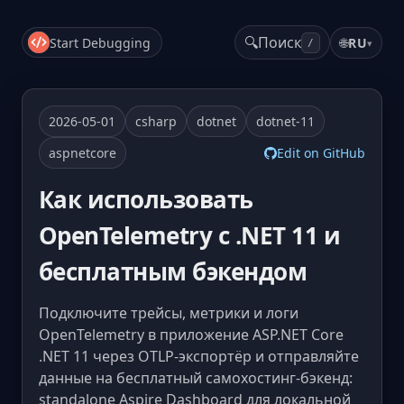
🔍
Поиск
Start Debugging
🌐
RU
▾
/
2026-05-01
csharp
dotnet
dotnet-11
aspnetcore
Edit on GitHub
Как использовать
OpenTelemetry с .NET 11 и
бесплатным бэкендом
Подключите трейсы, метрики и логи
OpenTelemetry в приложение ASP.NET Core
.NET 11 через OTLP-экспортёр и отправляйте
данные на бесплатный самохостинг-бэкенд:
standalone Aspire Dashboard для локальной