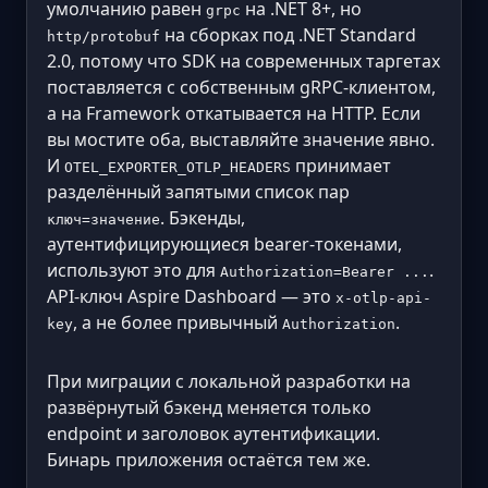
умолчанию равен
на .NET 8+, но
grpc
на сборках под .NET Standard
http/protobuf
2.0, потому что SDK на современных таргетах
поставляется с собственным gRPC-клиентом,
а на Framework откатывается на HTTP. Если
вы мостите оба, выставляйте значение явно.
И
принимает
OTEL_EXPORTER_OTLP_HEADERS
разделённый запятыми список пар
. Бэкенды,
ключ=значение
аутентифицирующиеся bearer-токенами,
используют это для
.
Authorization=Bearer ...
API-ключ Aspire Dashboard — это
x-otlp-api-
, а не более привычный
.
key
Authorization
При миграции с локальной разработки на
развёрнутый бэкенд меняется только
endpoint и заголовок аутентификации.
Бинарь приложения остаётся тем же.