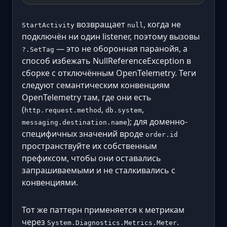
возвращает
, когда не
StartActivity
null
подключён ни один listener, поэтому вызовы
— это не оборонная паранойя, а
?.SetTag
способ избежать NullReferenceException в
сборке с отключённым OpenTelemetry. Теги
следуют семантическим конвенциям
OpenTelemetry там, где они есть
(
,
,
http.request.method
db.system
); для доменно-
messaging.destination.name
специфичных значений вроде
order.id
пространствуйте их собственным
префиксом, чтобы они оставались
запрашиваемыми и не сталкивались с
конвенциями.
Тот же паттерн применяется к метрикам
через
.
System.Diagnostics.Metrics.Meter