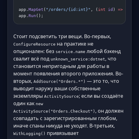
app.
MapGet
(
"/orders/{id:int}"
, (
int
 id
) 
=>
 new
 {
app.
Run
();
Стоит подсветить три вещи. Во-первых,
на практике не
ConfigureResource
опционален: без
любой бэкенд
service.name
свалит всё под
, что
unknown_service:dotnet
становится непригодным для работы в
момент появления второго приложения. Во-
вторых,
— это то, что
AddSource("Orders.*")
выводит наружу ваши собственные
экземпляры
; если вы создаёте
ActivitySource
один как
new
, он должен
ActivitySource("Orders.Checkout")
совпадать с зарегистрированным глобом,
иначе спаны никуда не уходят. В-третьих,
привязывает
WithLogging()