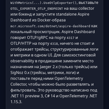
, выставьте
WithMetrics(...).UseOtlpExporter()
на ваш collector
OTEL_EXPORTER_OTLP_ENDPOINT
или бэкенд и запустите standalone Aspire
Dashboard из Docker-образа
как
mcr.microsoft.com/dotnet/aspire-dashboard
локальный просмотрщик. Aspire Dashboard
говорит OTLP/gRPC на порту
и
4317
OTLP/HTTP на порту
, ничего не стоит и
4318
отображает трейсы, структурированные логи
и метрики в одном UI. Для самохостинговой
observability в продакшене замените место
назначения на Jaeger 2.x (только трейсы) или
SigNoz 0.x (трейсы, метрики, логи) и
поставьте перед ними OpenTelemetry
Collector, чтобы можно было разветвлять и
фильтровать. Это руководство написано под
.NET 11 preview 3, C# 14 и OpenTelemetry .NET
1.15.3.