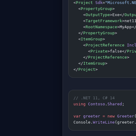
<
Project
 Sdk
=
"Microsoft.N
  <
PropertyGroup
>
    <
OutputType
>Exe</
Outp
    <
TargetFramework
>net1
    <
RootNamespace
>MyApp<
  </
PropertyGroup
>
  <
ItemGroup
>
    <
ProjectReference
 Inc
      <
Private
>false</
Pri
    </
ProjectReference
>
  </
ItemGroup
>
</
Project
>
// .NET 11, C# 14
using
 Contoso
.
Shared
;
var
 greeter
 =
 new
 Greeter
Console.
WriteLine
(greeter