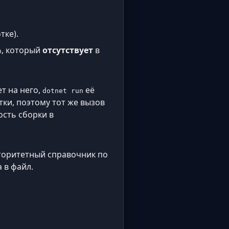
тке).
, который
отсутствует
в
n
т на него,
её
dotnet run
тки, поэтому тот же вызов
ость сборки в
оритетный справочник по
 в файл.