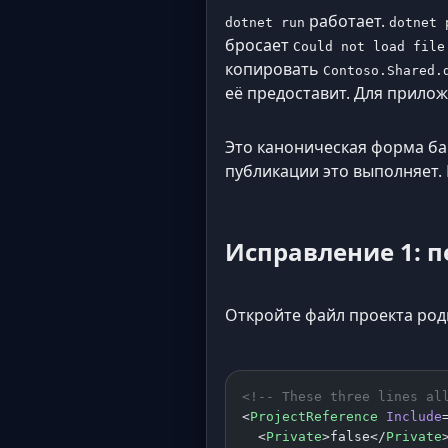
работает.
dotnet run
dotnet 
бросает
Could not load file
копировать
Contoso.Shared.
её предоставит. Для приложе
Это каноническая форма баг
публикации это выполняет. 
Исправление 1: 
Откройте файл проекта род
<!-- These three lines al
<
ProjectReference
 Include
  <
Private
>false</
Private