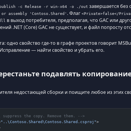
завершается без 
publish -c Release -r win-x64 -o ./out
. Флаг
 or assembly 'Contoso.Shared'
<Private>false</Priva
в выход потребителя, предполагая, что GAC или дру
dll
ний .NET (Core) GAC не существует, и файл попросту отс
а: одно свойство где-то в графе проектов говорит MSBui
Исправление — найти свойство и убрать его.
перестаньте подавлять копировани
ителя недостающей сборки и поищите любое из этих сво
l suppress the copy. Remove them. -->
=
"..\Contoso.Shared\Contoso.Shared.csproj"
>
>