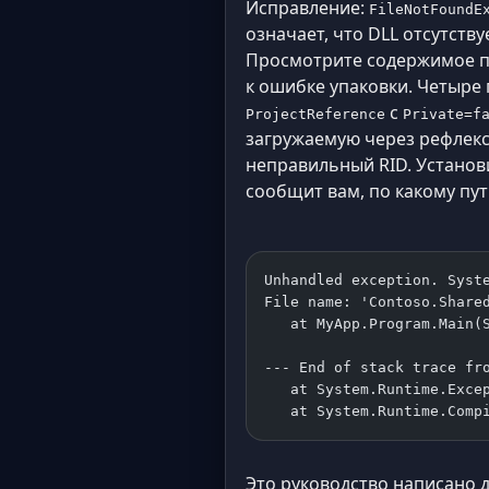
Исправление:
FileNotFoundE
означает, что DLL отсутству
Просмотрите содержимое па
к ошибке упаковки. Четыре
с
ProjectReference
Private=f
загружаемую через рефлекс
неправильный RID. Устано
сообщит вам, по какому пут
Unhandled exception. Syst
File name: 'Contoso.Share
   at MyApp.Program.Main(
--- End of stack trace fr
   at System.Runtime.Exce
   at System.Runtime.Comp
Это руководство написано д