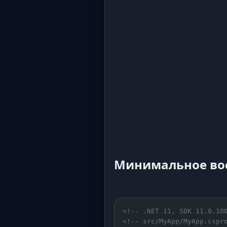
Минимальное во
<!-- .NET 11, SDK 11.0.10
<!-- src/MyApp/MyApp.cspr