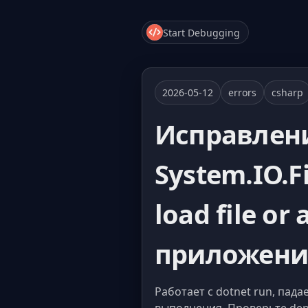
Start Debugging
2026-05-12
errors
csharp
Исправлен
System.IO.F
load file o
приложен
Работает с dotnet run, пада