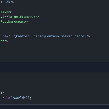
ET.Sdk"
>
utType
>
1.0</
TargetFramework
>
/
RootNamespace
>
lude
=
"..\Contoso.Shared\Contoso.Shared.csproj"
>
vate
>
();
.
Hello
(
"world"
));