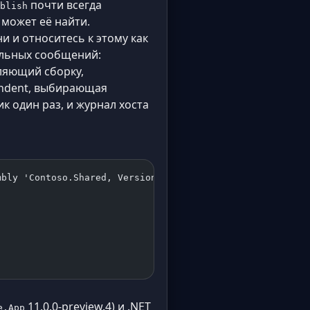
почти всегда
blish
 может её найти.
 и относитесь к этому как
альных сообщений:
аляющий сборку,
endent, выбирающая
к один раз, и журнал хоста
mbly 'Contoso.Shared, Version=1.0.0.0, Culture=neutral, 
'
11.0.0-preview.4) и .NET
e.App