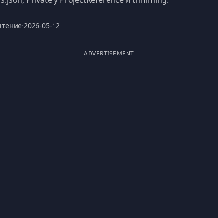
json, Private у ProjectReference и trimming.
чтение
·
2026-05-12
ADVERTISEMENT