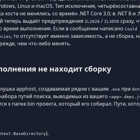
Windows, Linux и macOS. Тип исключения, четырёхсоставн
хоста не менялись со времён .NET Core 3.0; в .NET 8 и 
ый теперь выдаёт предупреждения
/
сразу, 
IL2026
IL3050
о время выполнения. Если в сообщении написано
Could 
, то отсутствует именно зависимость, а не сборка, 
ncies
режде, чем что-либо менять.
полнения не находит сборку
глушка apphost, создаваемая рядом с вашим
при
.exe
dot
набора путей поиска, выводимых из вашего
<app>.deps.j
ся к папке bin проекта, который его собирал. Пути, кот
).
ntext.BaseDirectory