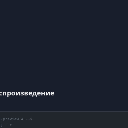
спроизведение
0-preview.4 -->
oj -->