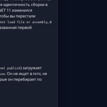
ая идентичность сборки в
.NET 11 изменился
чтобы вы перестали
, а
not load file or assembly
названная первой.
) загружает
net publish
. Он не ищет в
, не
son
PATH
орые он перебирает по