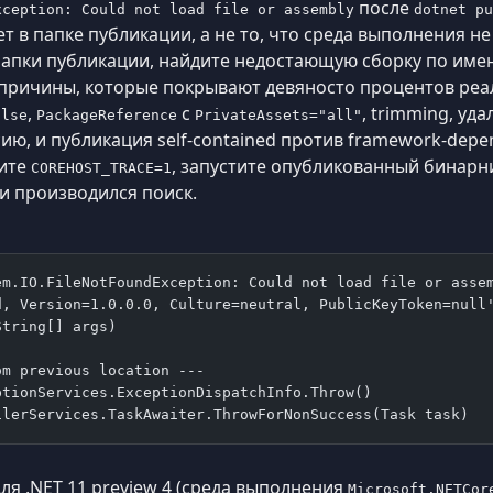
после
xception: Could not load file or assembly
dotnet pu
ет в папке публикации, а не то, что среда выполнения не
пки публикации, найдите недостающую сборку по имени
 причины, которые покрывают девяносто процентов ре
,
с
, trimming, уд
alse
PackageReference
PrivateAssets="all"
ию, и публикация self-contained против framework-dep
вите
, запустите опубликованный бинарни
COREHOST_TRACE=1
и производился поиск.
em.IO.FileNotFoundException: Could not load file or asse
d, Version=1.0.0.0, Culture=neutral, PublicKeyToken=null
String[] args)
om previous location ---
ptionServices.ExceptionDispatchInfo.Throw()
ilerServices.TaskAwaiter.ThrowForNonSuccess(Task task)
ля .NET 11 preview 4 (среда выполнения
Microsoft.NETCor