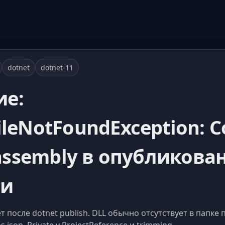
dotnet
dotnet-11
ие:
ileNotFoundException: C
r assembly в опубликов
ии
ет после dotnet publish. DLL обычно отсутствует в папке 