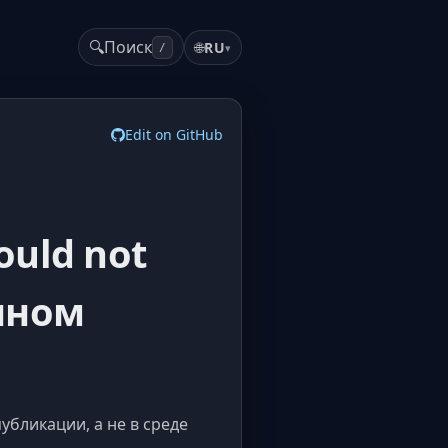
🔍
Поиск
🌐
RU
▾
/
Edit on GitHub
ould not
анном
публикации, а не в среде