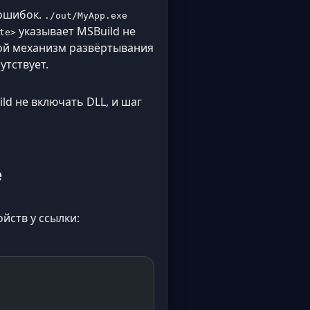
ошибок.
./out/MyApp.exe
указывает MSBuild не
te>
гой механизм развёртывания
утствует.
ld не включать DLL, и шаг
е
йств у ссылки: