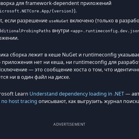
ворка для framework-dependent приложений
).
icrosoft.NETCore.App/{version}
t, если разрешение
включено (только в разрабо
useNuGet
внутри
dditionalProbingPaths
<app>.runtimeconfig.dev.jso
ожении.
ка сборка лежит в кеше NuGet и runtimeconfig указывае
 приложения нет ни кеша, ни runtimeconfig для разрабо
сключение — это сообщение хоста о том, что идентичн
ся ни в один файл на диске.
osoft Learn
Understand dependency loading in .NET
— авт
по host tracing
описывают, как выгрузить журнал поиска
ADVERTISEMENT