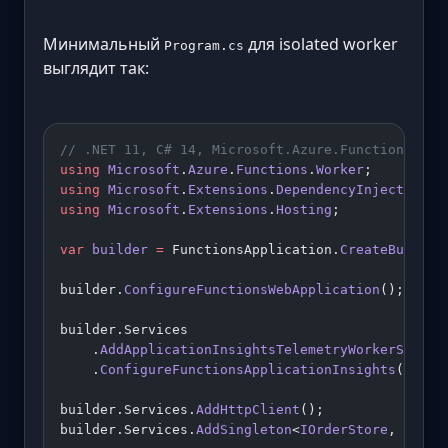
Минимальный
для isolated worker
Program.cs
выглядит так:
// .NET 11, C# 14, Microsoft.Azure.Functions.Wor
using
 Microsoft
.
Azure
.
Functions
.
Worker
;
using
 Microsoft
.
Extensions
.
DependencyInjection
;
using
 Microsoft
.
Extensions
.
Hosting
;
var
 builder
 =
 FunctionsApplication.
CreateBuilder
builder.
ConfigureFunctionsWebApplication
();
builder.Services
    .
AddApplicationInsightsTelemetryWorkerServic
    .
ConfigureFunctionsApplicationInsights
();
builder.Services.
AddHttpClient
();
builder.Services.
AddSingleton
<
IOrderStore
, 
Order