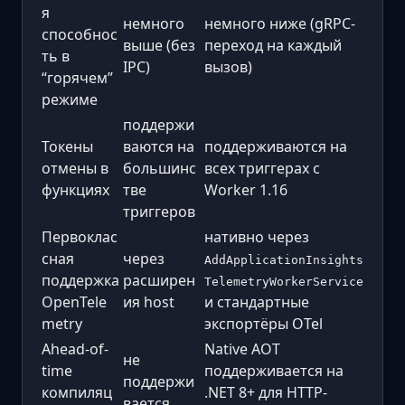
я
немного
немного ниже (gRPC-
способнос
выше (без
переход на каждый
ть в
IPC)
вызов)
“горячем”
режиме
поддержи
Токены
ваются на
поддерживаются на
отмены в
большинс
всех триггерах с
функциях
тве
Worker 1.16
триггеров
Первоклас
нативно через
сная
через
AddApplicationInsights
поддержка
расширен
TelemetryWorkerService
OpenTele
ия host
и стандартные
metry
экспортёры OTel
Ahead-of-
Native AOT
не
time
поддерживается на
поддержи
компиляц
.NET 8+ для HTTP-
вается