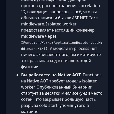
прогрева, распространение correlation
ID, валидация запросов — всё, что вы
обычно написали бы как ASP.NET Core
middleware. Isolated worker
предоставляет настоящий конвейер
middleware через
IFunctionsWorkerApplicationBuilder.UseMi
. У модели in-process нет
ddleware<T>()
ничего эквивалентного; вы имитируете
это, рассыпая код в начале каждой
функции.
Вы работаете на Native AOT.
Functions
на Native AOT требует модель isolated
worker. Опубликованный бинарник
стартует за десятки миллисекунд вместо
сотен, что закрывает большую часть
разрыва cold start, упомянутого в
матрице.