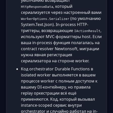
умолчанию возвращают
, который
HttpResponseData
сериализуется через настроенный вами
(по умолчанию
WorkerOptions.Serializer
System.Text.Json). In-process HTTP-
триггеры, возвращающие
,
IActionResult
используют MVC-форматтеры host. Если
ваша in-process функция полагалась на
contract resolver Newtonsoft, миграции
нужна явная регистрация
сериализатора на стороне worker.
Код orchestrator Durable Functions в
isolated worker выполняется в вашем
процессе worker с полным доступом к
вашему DI-контейнеру, но правила
replay оркестрации всё ещё
применяются. Код, который вызывал
instance-scoped сервис внутри
orchestrator и случайно работал на in-