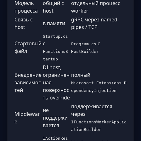
Модель
общий с
отдельный процесс
процесса
host
worker
Связь с
gRPC через named
в памяти
host
pipes / TCP
Startup.cs
Стартовый
с
с
Program.cs
файл
FunctionsS
HostBuilder
tartup
DI host,
Внедрение
ограничен
полный
зависимос
ная
Microsoft.Extensions.D
тей
поверхнос
ependencyInjection
ть override
поддерживается
не
Middlewar
через
поддержи
e
IFunctionsWorkerApplic
вается
ationBuilder
IActionRes