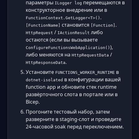
параметры
перемещаются в
ILogger log
конструкторное внедрение или в
.
FunctionContext.GetLogger<T>()
становится
.
[FunctionName]
[Function]
/
либо
HttpRequest
IActionResult
остаются (если вы вызываете
),
ConfigureFunctionsWebApplication()
либо меняются на
/
HttpRequestData
.
HttpResponseData
Установите
в
FUNCTIONS_WORKER_RUNTIME
в конфигурации вашей
dotnet-isolated
function app и обновите стек runtime
развёрточного слота в портале или в
Bicep.
Прогоните тестовый набор, затем
разверните в staging-слот и проведите
24-часовой soak перед переключением.