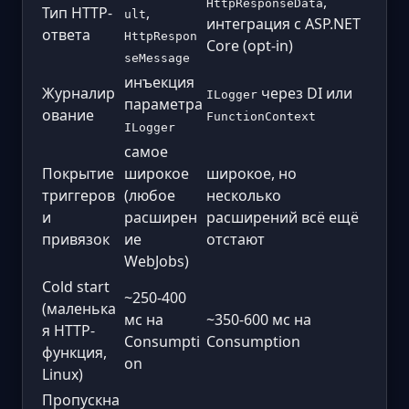
,
HttpResponseData
Тип HTTP-
,
ult
интеграция с ASP.NET
ответа
HttpRespon
Core (opt-in)
seMessage
инъекция
Журналир
через DI или
ILogger
параметра
ование
FunctionContext
ILogger
самое
Покрытие
широкое
широкое, но
триггеров
(любое
несколько
и
расширен
расширений всё ещё
привязок
ие
отстают
WebJobs)
Cold start
~250-400
(маленька
мс на
~350-600 мс на
я HTTP-
Consumpti
Consumption
функция,
on
Linux)
Пропускна