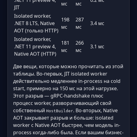
.NET 11 preview 4,
6.2 мс
мс
мс
JIT
Isolated worker,
198
287
.NET 8 LTS, Native
3.4 мс
мс
мс
AOT (только HTTP)
Isolated worker,
181
266
.NET 11 preview 4,
3.1 мс
мс
мс
Native AOT (HTTP)
Две вещи, которые можно прочитать из этой
таблицы. Во-первых, JIT isolated worker
действительно медленнее in-process на cold
start, примерно на 150 мс на этой нагрузке.
Этот разрыв — gRPC-handshake плюс
процесс worker, разворачивающий свой
собственный
. Во-вторых, Native
HostBuilder
AOT закрывает разрыв и больше: isolated
worker с Native AOT быстрее, чем модель in-
process когда-либо была. Если вашим бизнес-