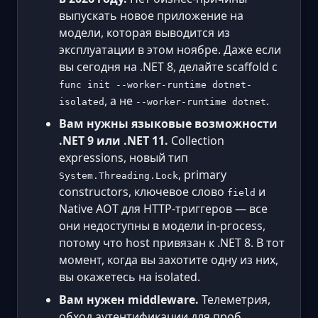
выпускать новое приложение на
модели, которая выводится из
эксплуатации в этом ноябре. Даже если
вы сегодня на .NET 8, делайте scaffold с
func init --worker-runtime dotnet-
, а не
.
isolated
--worker-runtime dotnet
Вам нужны языковые возможности
.NET 9 или .NET 11.
Collection
expressions, новый тип
, primary
System.Threading.Lock
constructors, ключевое слово
и
field
Native AOT для HTTP-триггеров — все
они недоступны в модели in-process,
потому что host привязан к .NET 8. В тот
момент, когда вы захотите одну из них,
вы окажетесь на isolated.
Вам нужен middleware.
Телеметрия,
обход аутентификации для проб