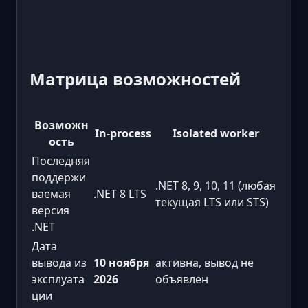
Матрица возможностей
Возможн
In-process
Isolated worker
ость
Последняя
поддержи
.NET 8, 9, 10, 11 (любая
ваемая
.NET 8 LTS
текущая LTS или STS)
версия
.NET
Дата
вывода из
10 ноября
активна, вывод не
эксплуата
2026
объявлен
ции