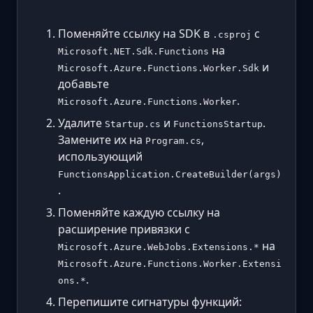
Поменяйте ссылку на SDK в
с
.csproj
на
Microsoft.NET.Sdk.Functions
и
Microsoft.Azure.Functions.Worker.Sdk
добавьте
.
Microsoft.Azure.Functions.Worker
Удалите
и
.
Startup.cs
FunctionsStartup
Замените их на
,
Program.cs
использующий
FunctionsApplication.CreateBuilder(args)
.
Поменяйте каждую ссылку на
расширение привязки с
на
Microsoft.Azure.WebJobs.Extensions.*
Microsoft.Azure.Functions.Worker.Extensi
.
ons.*
Перепишите сигнатуры функций: