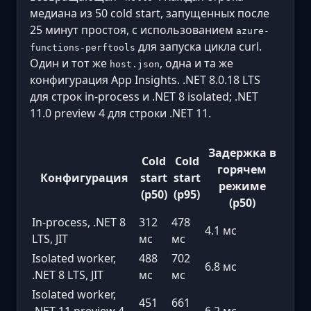
медиана из 50 cold start, запущенных после
25 минут простоя, с использованием
azure-
для запуска цикла curl.
functions-perftools
Один и тот же
, одна и та же
host.json
конфигурация App Insights. .NET 8.0.18 LTS
для строк in-process и .NET 8 isolated; .NET
11.0 preview 4 для строки .NET 11.
Задержка в
Cold
Cold
горячем
Конфигурация
start
start
режиме
(p50)
(p95)
(p50)
In-process, .NET 8
312
478
4.1 мс
LTS, JIT
мс
мс
Isolated worker,
488
702
6.8 мс
.NET 8 LTS, JIT
мс
мс
Isolated worker,
451
661