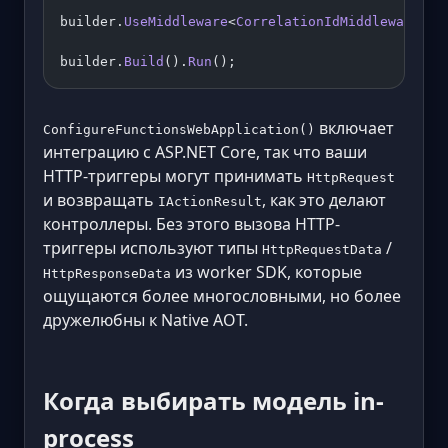
builder.
UseMiddleware
<
CorrelationIdMiddleware
>()
builder.
Build
().
Run
();
включает
ConfigureFunctionsWebApplication()
интеграцию с ASP.NET Core, так что ваши
HTTP-триггеры могут принимать
HttpRequest
и возвращать
, как это делают
IActionResult
контроллеры. Без этого вызова HTTP-
триггеры используют типы
/
HttpRequestData
из worker SDK, которые
HttpResponseData
ощущаются более многословными, но более
дружелюбны к Native AOT.
Когда выбирать модель in-
process