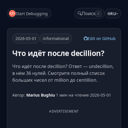
🔍
Поиск
Start Debugging
🌐
RU
▾
/
2026-05-01
informational
Edit on GitHub
Что идёт после decillion?
Что идёт после decillion? Ответ — undecillion,
в нём 36 нулей. Смотрите полный список
больших чисел от million до centillion.
Автор:
Marius Bughiu
·
1 мин на чтение
·
2026-05-01
ADVERTISEMENT