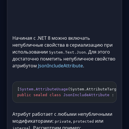
Начиная с .NET 8 можно включать
непубличные свойства в сериализацию при
использовании
. Для этого
System.Text.Json
достаточно пометить непубличное свойство
атрибутом
JsonIncludeAttribute
.
[
System
.
AttributeUsage
(System.AttributeTargets.F
public
 sealed
 class
 JsonIncludeAttribute
 : 
Syste
Атрибут работает с любыми непубличными
модификаторами:
,
или
private
protected
. Рассмотрим пример:
internal