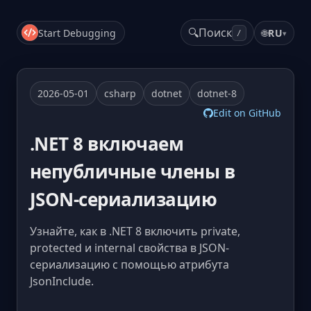
🔍
Поиск
Start Debugging
🌐
RU
▾
/
2026-05-01
csharp
dotnet
dotnet-8
Edit on GitHub
.NET 8 включаем
непубличные члены в
JSON-сериализацию
Узнайте, как в .NET 8 включить private,
protected и internal свойства в JSON-
сериализацию с помощью атрибута
JsonInclude.