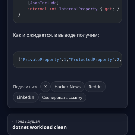
    [
JsonInclude
]
    internal
 int
 InternalProperty
 { 
get
; }
}
Как и ожидается, в выводе получим:
{
"PrivateProperty"
:
1
,
"ProtectedProperty"
:
2
,
"Inte
Поделиться:
X
Hacker News
Reddit
LinkedIn
Скопировать ссылку
‹ Предыдущая
dotnet workload clean