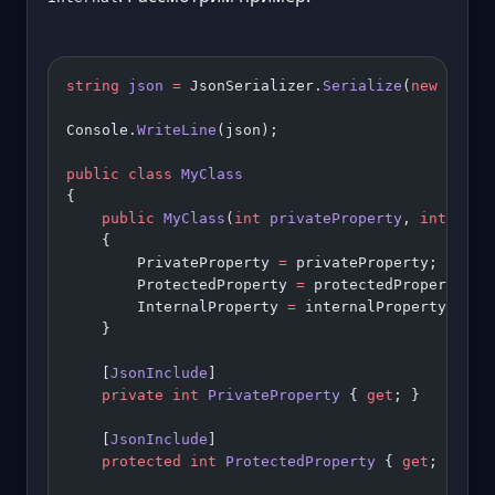
string
 json
 =
 JsonSerializer.
Serialize
(
new
 MyCla
Console.
WriteLine
(json);
public
 class
 MyClass
{
    public
 MyClass
(
int
 privateProperty
, 
int
 prot
    {
        PrivateProperty 
=
 privateProperty;
        ProtectedProperty 
=
 protectedProperty;
        InternalProperty 
=
 internalProperty;
    }
    [
JsonInclude
]
    private
 int
 PrivateProperty
 { 
get
; }
    [
JsonInclude
]
    protected
 int
 ProtectedProperty
 { 
get
; }