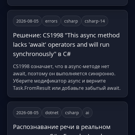
2026-08-05
errors
csharp
csharp-14
Решение: CS1998 "This async method
lacks 'await' operators and will run
synchronously" в C#
CS1998 означает, что в async-методе нет
await, поэтому он выполняется синхронно.
Уберите модификатор async и верните
Task.FromResult или добавьте забытый await.
2026-08-05
dotnet
csharp
ai
Распознавание речи в реальном