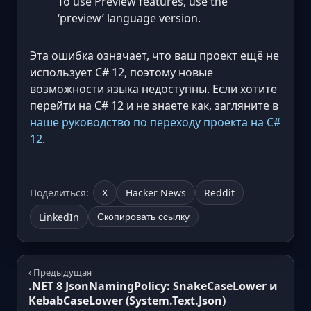
To use Preview features, use the
‘preview’ language version.
Эта ошибка означает, что ваш проект ещё не
использует C# 12, поэтому новые
возможности языка недоступны. Если хотите
перейти на C# 12 и не знаете как, загляните в
наше руководство по переходу проекта на C#
12
.
Поделиться:
X
Hacker News
Reddit
LinkedIn
Скопировать ссылку
‹ Предыдущая
.NET 8 JsonNamingPolicy: SnakeCaseLower и
KebabCaseLower (System.Text.Json)