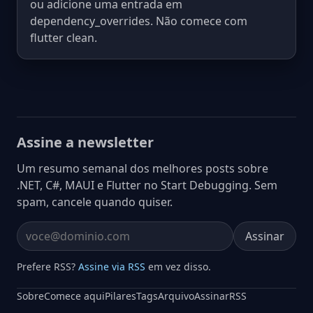
ou adicione uma entrada em
dependency_overrides. Não comece com
flutter clean.
Assine a newsletter
Um resumo semanal dos melhores posts sobre
.NET, C#, MAUI e Flutter no Start Debugging. Sem
spam, cancele quando quiser.
Assinar
Email address
Prefere RSS?
Assine via RSS
em vez disso.
Sobre
Comece aqui
Pilares
Tags
Arquivo
Assinar
RSS