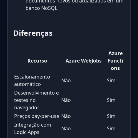
documentos novos ou atualizados em um
banco NoSQL.
Diferenças
Azure
Recurso
Azure WebJobs
Functi
ons
Escalonamento
Não
Sim
automático
Desenvolvimento e
testes no
Não
Sim
navegador
Preços pay-per-use
Não
Sim
Integração com
Não
Sim
Logic Apps