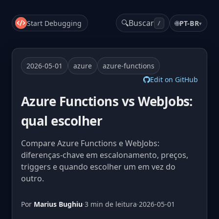
🔍
Buscar
Start Debugging
🌐
PT-BR
▾
/
2026-05-01
azure
azure-functions
Edit on GitHub
Azure Functions vs WebJobs:
qual escolher
Compare Azure Functions e WebJobs:
diferenças-chave em escalonamento, preços,
triggers e quando escolher um em vez do
outro.
Por
Marius Bughiu
·
3 min de leitura
·
2026-05-01