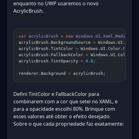
enquanto no UWP usaremos o novo
AcrylicBrush.
var
 acrylicBrush
 =
 new
 Windows
.
UI
.
Xaml
.
Media
.
Acr
acrylicBrush.BackgroundSource 
=
 Windows.UI.Xaml.
acrylicBrush.TintColor 
=
 Windows.UI.Color.
FromAr
acrylicBrush.FallbackColor 
=
 Windows.UI.Color.
Fr
acrylicBrush.TintOpacity 
=
 0.8
;
renderer.Background 
=
 acrylicBrush;
Defini TintColor e FallbackColor para
combinarem com a cor que setei no XAML, e
para a opacidade escolhi 80%. Brinque com
esses valores até obter o efeito desejado.
Sobre o que cada propriedade faz exatamente: