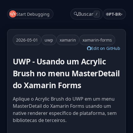
🔍
Buscar
Start Debugging
🌐
PT-BR
▾
/
2026-05-01
uwp
xamarin
xamarin-forms
Edit on GitHub
UWP - Usando um Acrylic
Brush no menu MasterDetail
do Xamarin Forms
Aplique o Acrylic Brush do UWP em um menu
MasterDetail do Xamarin Forms usando um
native renderer específico de plataforma, sem
bibliotecas de terceiros.