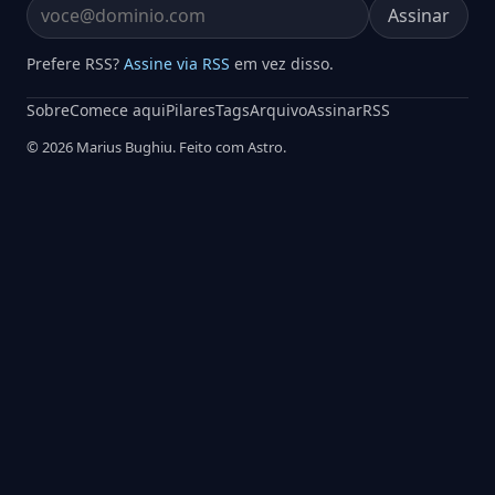
Assinar
Email address
Prefere RSS?
Assine via RSS
em vez disso.
Sobre
Comece aqui
Pilares
Tags
Arquivo
Assinar
RSS
© 2026 Marius Bughiu. Feito com Astro.