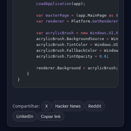
        LoadApplication
(app);
        var
 masterPage
 =
 (app.MainPage 
as
 Xamari
        var
 renderer
 =
 Platform.
GetRenderer
(mast
        var
 acrylicBrush
 =
 new
 Windows
.
UI
.
Xaml
.
M
        acrylicBrush.BackgroundSource 
=
 Windows.
        acrylicBrush.TintColor 
=
 Windows.UI.Colo
        acrylicBrush.FallbackColor 
=
 Windows.UI.
        acrylicBrush.TintOpacity 
=
 0.8
;
        renderer.Background 
=
 acrylicBrush;
    }
}
Compartilhar:
X
Hacker News
Reddit
LinkedIn
Copiar link