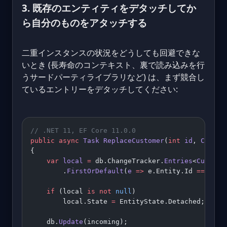
3. 既存のエンティティをデタッチしてか
ら自分のものをアタッチする
二重インスタンスの状況をどうしても回避できな
いとき (長寿命のコンテキスト、裏で読み込みを行
うサードパーティライブラリなど) は、まず競合し
ているエントリーをデタッチしてください:
// .NET 11, EF Core 11.0.0
public
 async
 Task
 ReplaceCustomer
(
int
 id
, 
Custom
{
    var
 local
 =
 db.ChangeTracker.
Entries
<
Custome
        .
FirstOrDefault
(
e
 =>
 e.Entity.Id 
==
 id);
    if
 (local 
is
 not
 null
)
        local.State 
=
 EntityState.Detached;
    db.
Update
(incoming);