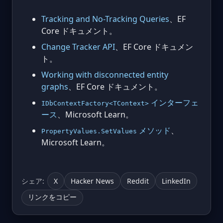
Tracking and No-Tracking Queries
、EF
Core ドキュメント。
Change Tracker API
、EF Core ドキュメン
ト。
Working with disconnected entity
graphs
、EF Core ドキュメント。
インターフェ
IDbContextFactory<TContext>
ース
、Microsoft Learn。
メソッド
、
PropertyValues.SetValues
Microsoft Learn。
シェア:
X
Hacker News
Reddit
LinkedIn
リンクをコピー