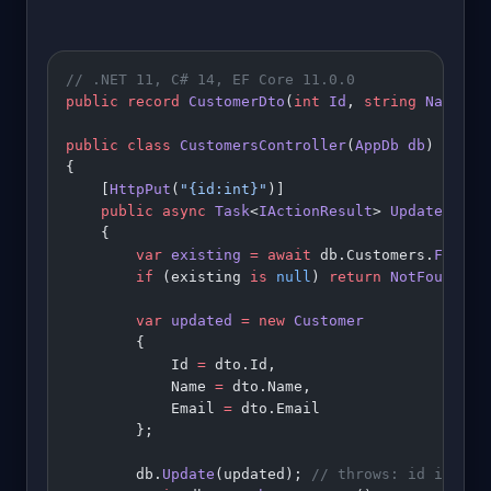
// .NET 11, C# 14, EF Core 11.0.0
public
 record
 CustomerDto
(
int
 Id
, 
string
 Name
, 
s
public
 class
 CustomersController
(
AppDb
 db
) : 
Con
{
    [
HttpPut
(
"{id:int}"
)]
    public
 async
 Task
<
IActionResult
> 
Update
(
int
 
    {
        var
 existing
 =
 await
 db.Customers.
FirstO
        if
 (existing 
is
 null
) 
return
 NotFound
();
        var
 updated
 =
 new
 Customer
        {
            Id 
=
 dto.Id,
            Name 
=
 dto.Name,
            Email 
=
 dto.Email
        };
        db.
Update
(updated); 
// throws: id is alr