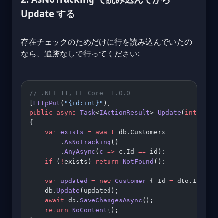
Update する
存在チェックのためだけに行を読み込んでいたの
なら、追跡なしで行ってください:
// .NET 11, EF Core 11.0.0
[
HttpPut
(
"{id:int}"
)]
public
 async
 Task
<
IActionResult
> 
Update
(
int
 id
, 
{
    var
 exists
 =
 await
 db.Customers
        .
AsNoTracking
()
        .
AnyAsync
(
c
 =>
 c.Id 
==
 id);
    if
 (
!
exists) 
return
 NotFound
();
    var
 updated
 =
 new
 Customer
 { Id 
=
 dto.Id, Na
    db.
Update
(updated);
    await
 db.
SaveChangesAsync
();
    return
 NoContent
();