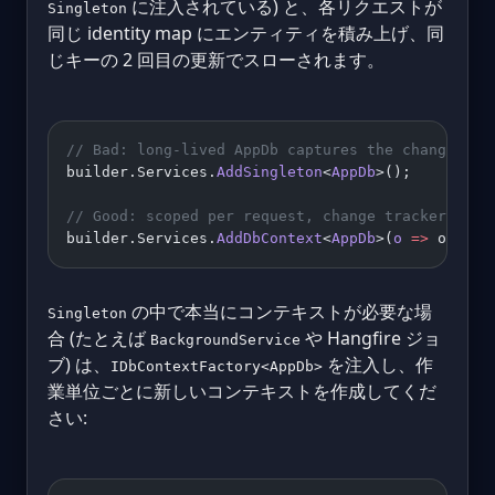
に注入されている) と、各リクエストが
Singleton
同じ identity map にエンティティを積み上げ、同
じキーの 2 回目の更新でスローされます。
// Bad: long-lived AppDb captures the change tra
builder.Services.
AddSingleton
<
AppDb
>();
// Good: scoped per request, change tracker rese
builder.Services.
AddDbContext
<
AppDb
>(
o
 =>
 o.
UseS
の中で本当にコンテキストが必要な場
Singleton
合 (たとえば
や Hangfire ジョ
BackgroundService
ブ) は、
を注入し、作
IDbContextFactory<AppDb>
業単位ごとに新しいコンテキストを作成してくだ
さい: