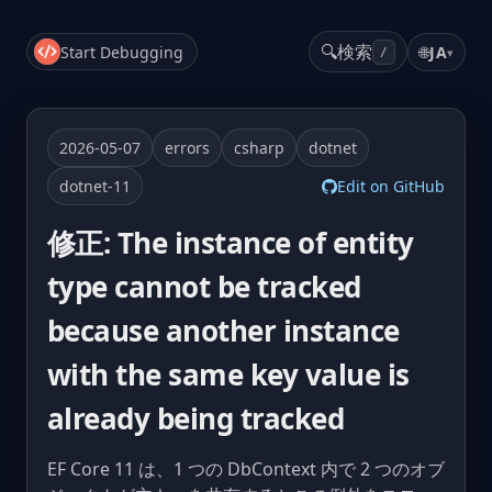
🔍
検索
Start Debugging
🌐
JA
▾
/
2026-05-07
errors
csharp
dotnet
dotnet-11
Edit on GitHub
修正: The instance of entity
type cannot be tracked
because another instance
with the same key value is
already being tracked
EF Core 11 は、1 つの DbContext 内で 2 つのオブ