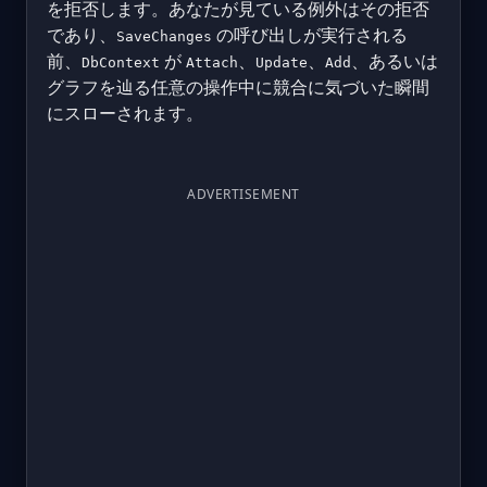
を拒否します。あなたが見ている例外はその拒否
であり、
の呼び出しが実行される
SaveChanges
前、
が
、
、
、あるいは
DbContext
Attach
Update
Add
グラフを辿る任意の操作中に競合に気づいた瞬間
にスローされます。
ADVERTISEMENT