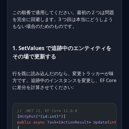
この順番で適用してください。最初の 2 つは問題
を完全に回避します。3 つ目は本当にどうしよう
もない場合のためのものです。
1. SetValues で追跡中のエンティティを
その場で更新する
行を既に読み込んだのなら、変更トラッカーが味
方です。追跡中のインスタンスを変更し、EF Core
に差分を計算させてください:
// .NET 11, EF Core 11.0.0
[
HttpPut
(
"{id:int}"
)]
public
 async
 Task
<
IActionResult
> 
Update
(
int
 id
, 
{