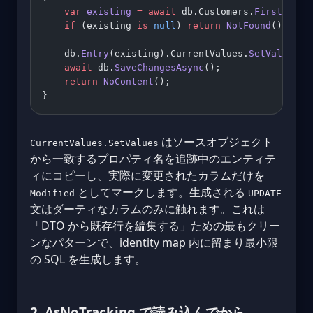
    var
 existing
 =
 await
 db.Customers.
FirstOrDef
    if
 (existing 
is
 null
) 
return
 NotFound
();
    db.
Entry
(existing).CurrentValues.
SetValues
(d
    await
 db.
SaveChangesAsync
();
    return
 NoContent
();
}
はソースオブジェクト
CurrentValues.SetValues
から一致するプロパティ名を追跡中のエンティテ
ィにコピーし、実際に変更されたカラムだけを
としてマークします。生成される
Modified
UPDATE
文はダーティなカラムのみに触れます。これは
「DTO から既存行を編集する」ための最もクリー
ンなパターンで、identity map 内に留まり最小限
の SQL を生成します。
2. AsNoTracking で読み込んでから