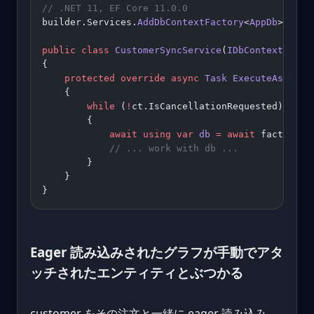
// .NET 11, EF Core 11.0.0
builder.Services.
AddDbContextFactory
<
AppDb
>(
o
 =>
public
 class
 CustomerSyncService
(
IDbContextFacto
{
    protected
 override
 async
 Task
 ExecuteAsync
(
C
    {
        while
 (
!
ct.IsCancellationRequested)
        {
            await
 using
 var
 db
 =
 await
 factory.
C
            // ... work with db ...
        }
    }
}
Eager 読み込みされたグラフが手動でアタ
ッチされたエンティティとぶつかる
customer をその注文と一緒に eager 読み込み