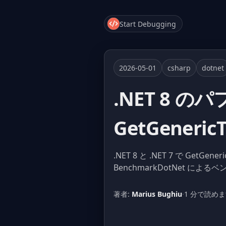
Start Debugging
2026-05-01
csharp
dotnet
.NET 8 の
GetGeneric
.NET 8 と .NET 7 で Ge
BenchmarkDotNet に
著者:
Marius Bughiu
·
1 分で読め