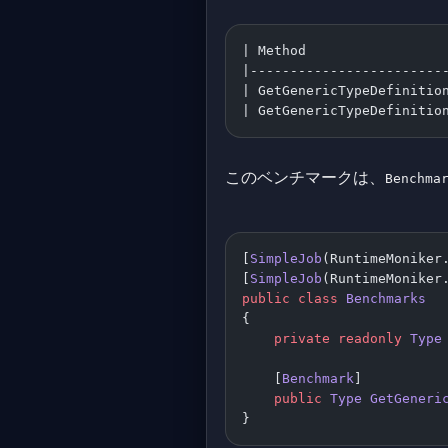
| Method                 
|------------------------
| GetGenericTypeDefinitio
| GetGenericTypeDefinitio
このベンチマークは、
Benchma
[
SimpleJob
(RuntimeMoniker
[
SimpleJob
(RuntimeMoniker
public
 class
 Benchmarks
{
    private
 readonly
 Type
    [
Benchmark
]
    public
 Type
 GetGeneri
}