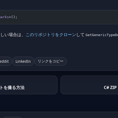
marks
>();
欲しい場合は、
このリポジトリをクローン
して
GetGenericTypeD
eddit
LinkedIn
リンクをコピー
ョットを撮る方法
C# Z