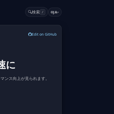
🔍
検索
🌐
JA
▾
/
Edit on GitHub
高速に
倍のパフォーマンス向上が見られます。