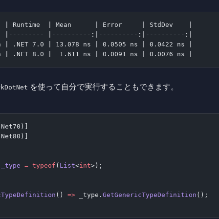
  | Runtime  | Mean      | Error     | StdDev    |
- |--------- |----------:|----------:|----------:|
n | .NET 7.0 | 13.078 ns | 0.0505 ns | 0.0422 ns |
n | .NET 8.0 |  1.611 ns | 0.0091 ns | 0.0076 ns |
を使って自分で実行することもできます。
rkDotNet
.Net70)]
.Net80)]
 _type
 =
 typeof
(
List
<
int
>);
cTypeDefinition
() 
=>
 _type.
GetGenericTypeDefinition
();