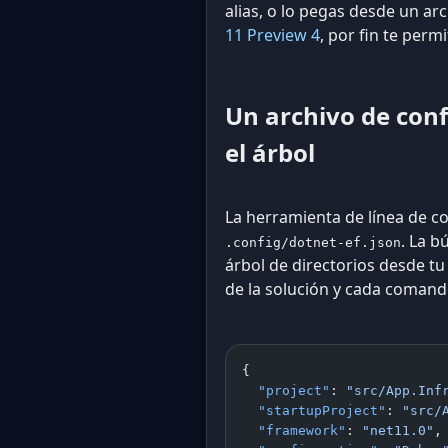
alias, o lo pegas desde un a
11 Preview 4
, por fin te per
Un archivo de con
el árbol
La herramienta de línea de
. La 
.config/dotnet-ef.json
árbol de directorios desde tu
de la solución y cada comand
{
  "project"
: 
"src/App.Inf
  "startupProject"
: 
"src/
  "framework"
: 
"net11.0"
,