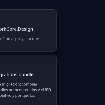
workCore.Design
ef, no al proyecto que
grations bundle
 migración: compilar
dles autocontenidos y el RID
jetivo y por qué las