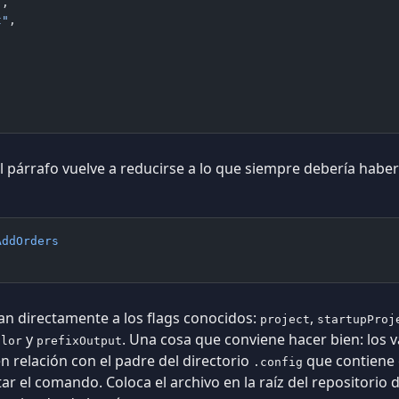
"
,
t"
,
el párrafo vuelve a reducirse a lo que siempre debería haber
AddOrders
an directamente a los flags conocidos:
,
project
startupProj
y
. Una cosa que conviene hacer bien: los 
olor
prefixOutput
n relación con el padre del directorio
que contiene e
.config
ar el comando. Coloca el archivo en la raíz del repositorio