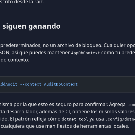
crito desde la raíz.
os siguen ganando
s predeterminados, no un archivo de bloqueo. Cualquier opc
 JSON, así que puedes mantener
como tu predet
AppDbContext
ndo contexto:
AddAudit --context AuditDbContext
misma por la que esto es seguro para confirmar. Agrega
.co
ada desarrollador, además de CI, obtiene los mismos valore
ido. El patrón refleja cómo
ya usa
dotnet tool
.config/dotn
a cualquiera que use manifiestos de herramientas locales.