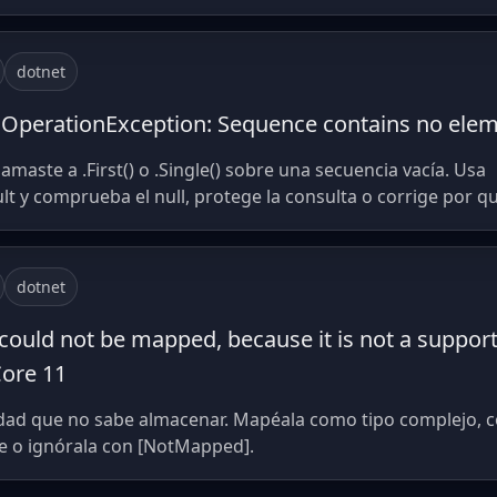
dotnet
idOperationException: Sequence contains no ele
lamaste a .First() o .Single() sobre una secuencia vacía. Usa
t y comprueba el null, protege la consulta o corrige por qué
dotnet
could not be mapped, because it is not a support
Core 11
dad que no sabe almacenar. Mapéala como tipo complejo, c
e o ignórala con [NotMapped].