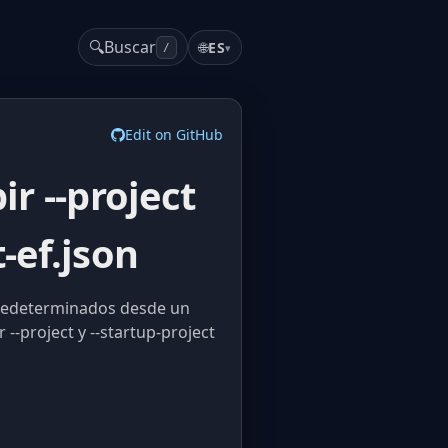
🔍
Buscar
🌐
ES
▾
/
Edit on GitHub
ir --project
-ef.json
 predeterminados desde un
 --project y --startup-project