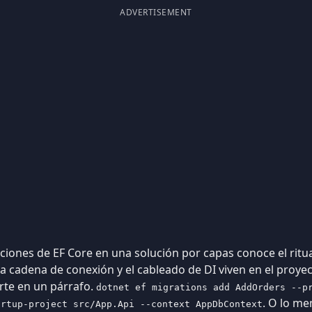
ADVERTISEMENT
iones de EF Core en una solución por capas conoce el ritua
la cadena de conexión y el cableado de DI viven en el proyec
rte en un párrafo.
dotnet ef migrations add AddOrders --p
. O lo me
artup-project src/App.Api --context AppDbContext