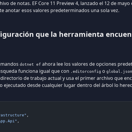
rchivo de notas. EF Core 11 Preview 4, lanzado el 12 de may
mite anotar esos valores predeterminados una sola vez.
figuración que la herramienta encuen
 comandos
ahora lee los valores de opciones pred
dotnet ef
búsqueda funciona igual que con
o
.editorconfig
global.jso
 directorio de trabajo actual y usa el primer archivo que enc
o ejecutado desde cualquier lugar dentro del árbol lo here
rastructure"
,
App.Api"
,