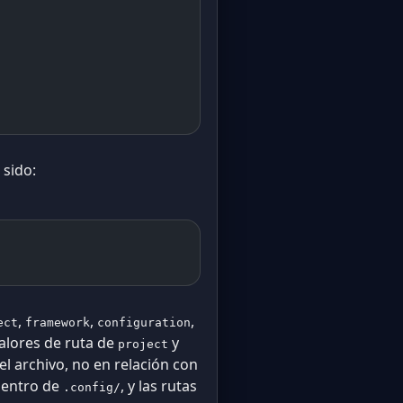
 sido:
,
,
,
ect
framework
configuration
valores de ruta de
y
project
l archivo, no en relación con
 dentro de
, y las rutas
.config/