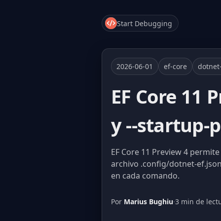
Start Debugging
2026-06-01
ef-core
dotnet
EF Core 11 P
y --startup-
EF Core 11 Preview 4 permite
archivo .config/dotnet-ef.json
en cada comando.
Por
Marius Bughiu
·
3 min de lect