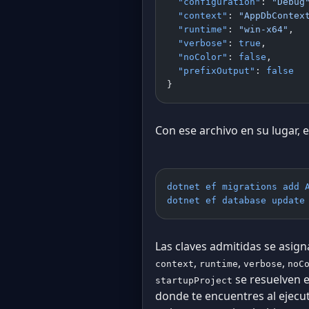
  "configuration"
: 
"Debug
  "context"
: 
"AppDbContex
  "runtime"
: 
"win-x64"
,
  "verbose"
: 
true
,
  "noColor"
: 
false
,
  "prefixOutput"
: 
false
}
Con ese archivo en su lugar, 
dotnet ef migrations add 
dotnet ef database update
Las claves admitidas se asign
,
,
,
context
runtime
verbose
noC
se resuelven e
startupProject
donde te encuentres al ejecut