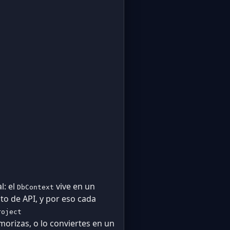
l: el
vive en un
DbContext
to de API, y por eso cada
roject
morizas, o lo conviertes en un