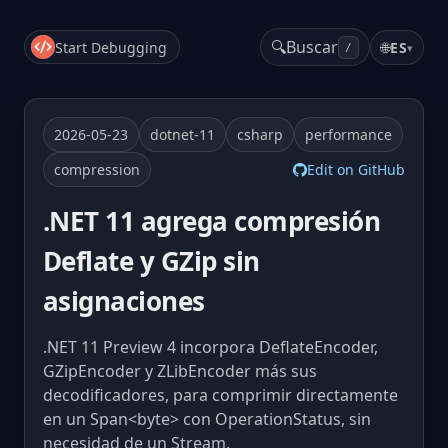
🔍
Buscar
Start Debugging
🌐
ES
▾
/
2026-05-23
dotnet-11
csharp
performance
compression
Edit on GitHub
.NET 11 agrega compresión
Deflate y GZip sin
asignaciones
.NET 11 Preview 4 incorpora DeflateEncoder,
GZipEncoder y ZLibEncoder más sus
decodificadores, para comprimir directamente
en un Span<byte> con OperationStatus, sin
necesidad de un Stream.