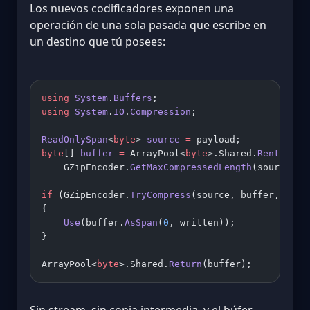
Los nuevos codificadores exponen una
operación de una sola pasada que escribe en
un destino que tú posees:
using
 System
.
Buffers
;
using
 System
.
IO
.
Compression
;
ReadOnlySpan
<
byte
> 
source
 =
 payload;
byte
[] 
buffer
 =
 ArrayPool<
byte
>.Shared.
Rent
(
    GZipEncoder.
GetMaxCompressedLength
(source.Le
if
 (GZipEncoder.
TryCompress
(source, buffer, 
out
 
{
    Use
(buffer.
AsSpan
(
0
, written));
}
ArrayPool<
byte
>.Shared.
Return
(buffer);
Sin stream, sin copia intermedia, y el búfer