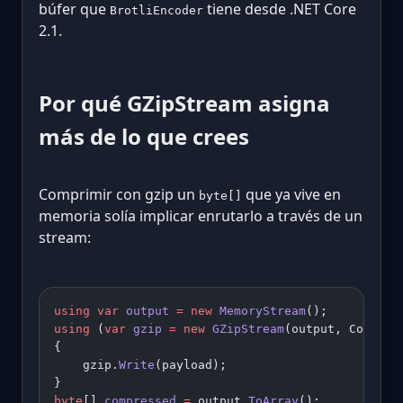
búfer que
tiene desde .NET Core
BrotliEncoder
2.1.
Por qué GZipStream asigna
más de lo que crees
Comprimir con gzip un
que ya vive en
byte[]
memoria solía implicar enrutarlo a través de un
stream:
using
 var
 output
 =
 new
 MemoryStream
();
using
 (
var
 gzip
 =
 new
 GZipStream
(output, Compres
{
    gzip.
Write
(payload);
}
byte
[] 
compressed
 =
 output.
ToArray
();