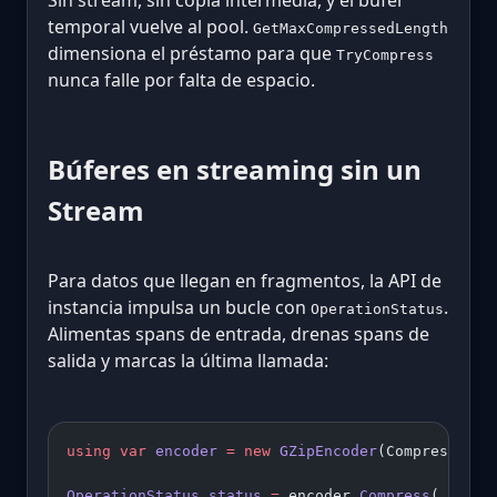
temporal vuelve al pool.
GetMaxCompressedLength
dimensiona el préstamo para que
TryCompress
nunca falle por falta de espacio.
Búferes en streaming sin un
Stream
Para datos que llegan en fragmentos, la API de
instancia impulsa un bucle con
.
OperationStatus
Alimentas spans de entrada, drenas spans de
salida y marcas la última llamada:
using
 var
 encoder
 =
 new
 GZipEncoder
(CompressionL
OperationStatus
 status
 =
 encoder.
Compress
(