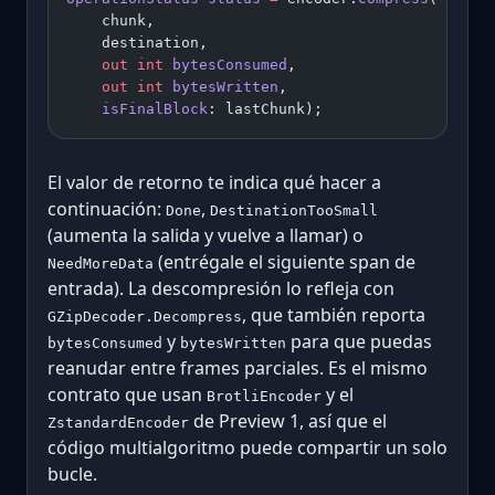
    chunk,
    destination,
    out
 int
 bytesConsumed
,
    out
 int
 bytesWritten
,
    isFinalBlock
: lastChunk);
El valor de retorno te indica qué hacer a
continuación:
,
Done
DestinationTooSmall
(aumenta la salida y vuelve a llamar) o
(entrégale el siguiente span de
NeedMoreData
entrada). La descompresión lo refleja con
, que también reporta
GZipDecoder.Decompress
y
para que puedas
bytesConsumed
bytesWritten
reanudar entre frames parciales. Es el mismo
contrato que usan
y el
BrotliEncoder
de Preview 1, así que el
ZstandardEncoder
código multialgoritmo puede compartir un solo
bucle.