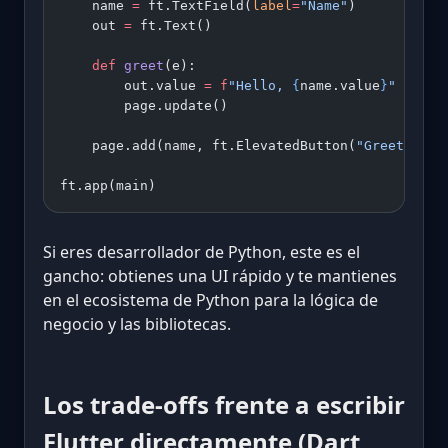
    name 
=
 ft.TextField(
label
=
"Name"
)
    out 
=
 ft.Text()
    def
 greet
(e):
        out.value 
=
 f
"Hello, 
{
name.value
}
"
        page.update()
    page.add(name, ft.ElevatedButton(
"Greet"
, 
on
ft.app(main)
Si eres desarrollador de Python, este es el
gancho: obtienes una UI rápido y te mantienes
en el ecosistema de Python para la lógica de
negocio y las bibliotecas.
Los trade-offs frente a escribir
Flutter directamente (Dart