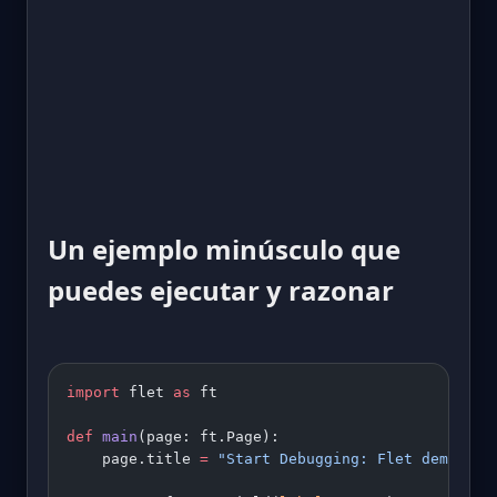
Un ejemplo minúsculo que
puedes ejecutar y razonar
import
 flet 
as
 ft
def
 main
(page: ft.Page):
    page.title 
=
 "Start Debugging: Flet demo"