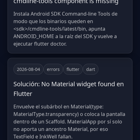
cmdline-tools component is missing
Instala Android SDK Command-line Tools de
modo que los binarios queden en
<sdk>/cmdline-tools/latest/bin, apunta
ANDROID_HOME a la raíz del SDK y vuelve a
ejecutar flutter doctor.
2026-08-04
errors
flutter
dart
Solución: No Material widget found en
Flutter
Envuelve el subárbol en Material(type:
MaterialType.transparency) o coloca la pantalla
dentro de un Scaffold. MaterialApp por sí solo
no aporta un ancestro Material, por eso
TextField e InkWell fallan.