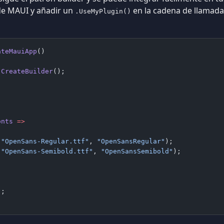
e MAUI y añadir un
en la cadena de llamadas
.UseMyPlugin()
ateMauiApp
()
.
CreateBuilder
();
)
onts
 =>
(
"OpenSans-Regular.ttf"
, 
"OpenSansRegular"
);
(
"OpenSans-Semibold.ttf"
, 
"OpenSansSemibold"
);
);