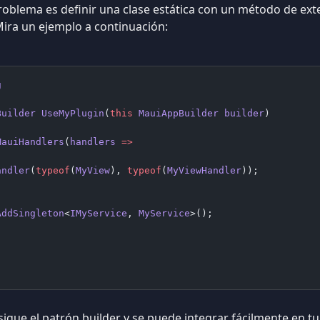
roblema es definir una clase estática con un método de ex
 Mira un ejemplo a continuación:
g
Builder
 UseMyPlugin
(
this
 MauiAppBuilder
 builder
)
MauiHandlers
(
handlers
 =>
andler
(
typeof
(
MyView
), 
typeof
(
MyViewHandler
));
AddSingleton
<
IMyService
, 
MyService
>();
igue el patrón builder y se puede integrar fácilmente en t