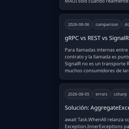
MAUI solo cuando realmente 
2026-08-06
comparison
do
gRPC vs REST vs SignalR
Para llamadas internas entre
contrato y la llamada es punt
SignalR no es un transporte R
muchos consumidores de larg
2026-08-05
errors
csharp
Solución: AggregateExce
await Task.WhenAll relanza so
Exception.InnerExceptions par