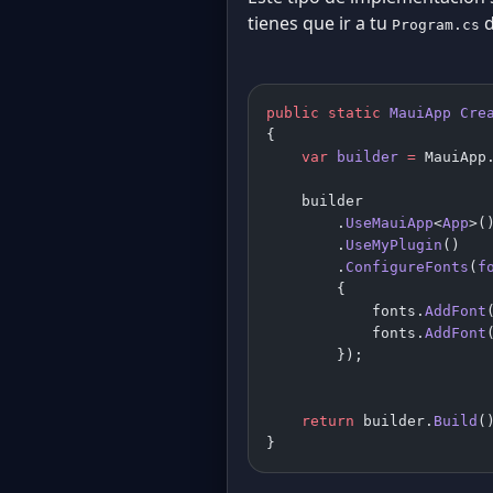
tienes que ir a tu
d
Program.cs
public
 static
 MauiApp
 Cre
{
    var
 builder
 =
 MauiApp
    builder
        .
UseMauiApp
<
App
>(
        .
UseMyPlugin
()
        .
ConfigureFonts
(
f
        {
            fonts.
AddFont
            fonts.
AddFont
        });
    return
 builder.
Build
(
}