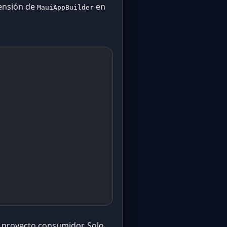
tensión de
en
MauiAppBuilder
u proyecto consumidor. Solo