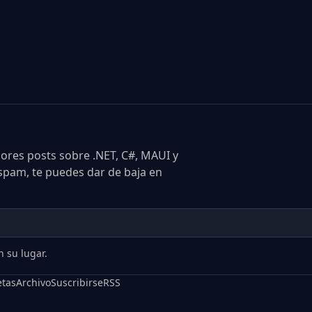
res posts sobre .NET, C#, MAUI y
 spam, te puedes dar de baja en
 su lugar.
etas
Archivo
Suscribirse
RSS