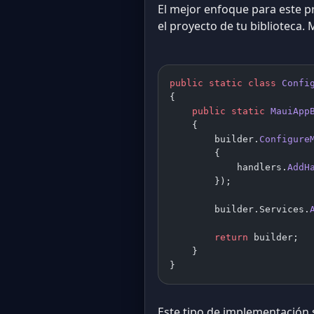
El mejor enfoque para este p
el proyecto de tu biblioteca.
public
 static
 class
 Confi
{
    public
 static
 MauiApp
    {
        builder.
Configure
        {
            handlers.
AddH
        });
        builder.Services.
        return
 builder;
    }
}
Este tipo de implementación s