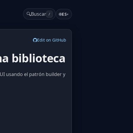
🔍
Buscar
🌐
ES
▾
/
Edit on GitHub
a biblioteca
UI usando el patrón builder y