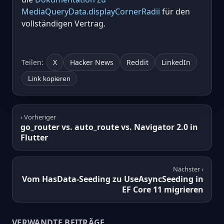
MediaQueryData.displayCornerRadii
für den
vollständigen Vertrag.
Teilen:
X
Hacker News
Reddit
LinkedIn
Link kopieren
‹ Vorheriger
go_router vs. auto_route vs. Navigator 2.0 in
Flutter
Nächster ›
Vom HasData-Seeding zu UseAsyncSeeding in
EF Core 11 migrieren
VERWANDTE BEITRÄGE