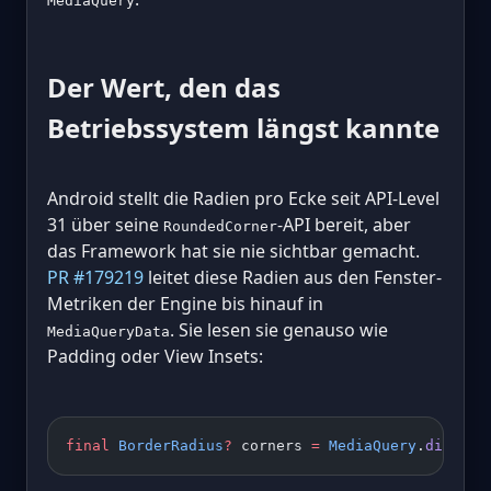
MediaQuery
Der Wert, den das
Betriebssystem längst kannte
Android stellt die Radien pro Ecke seit API-Level
31 über seine
-API bereit, aber
RoundedCorner
das Framework hat sie nie sichtbar gemacht.
PR #179219
leitet diese Radien aus den Fenster-
Metriken der Engine bis hinauf in
. Sie lesen sie genauso wie
MediaQueryData
Padding oder View Insets:
final
 BorderRadius
?
 corners 
=
 MediaQuery
.
display