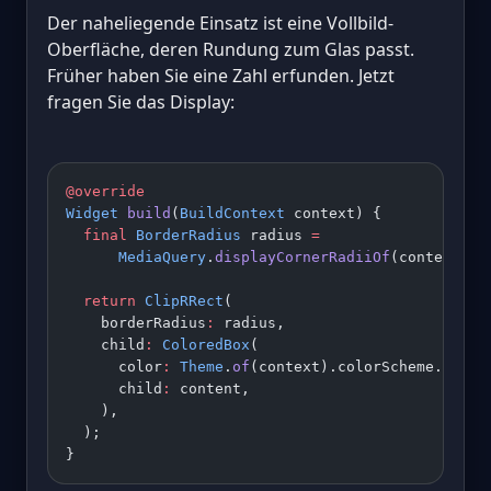
Der naheliegende Einsatz ist eine Vollbild-
Oberfläche, deren Rundung zum Glas passt.
Früher haben Sie eine Zahl erfunden. Jetzt
fragen Sie das Display:
@override
Widget
 build
(
BuildContext
 context) {
  final
 BorderRadius
 radius 
=
      MediaQuery
.
displayCornerRadiiOf
(context) 
?
  return
 ClipRRect
(
    borderRadius
:
 radius,
    child
:
 ColoredBox
(
      color
:
 Theme
.
of
(context).colorScheme.surfa
      child
:
 content,
    ),
  );
}