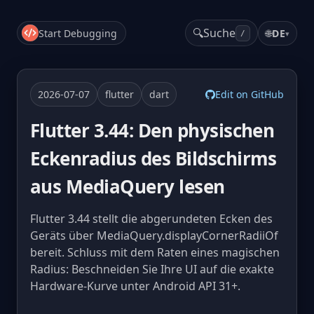
🔍
Suche
Start Debugging
🌐
DE
▾
/
2026-07-07
flutter
dart
Edit on GitHub
Flutter 3.44: Den physischen
Eckenradius des Bildschirms
aus MediaQuery lesen
Flutter 3.44 stellt die abgerundeten Ecken des
Geräts über MediaQuery.displayCornerRadiiOf
bereit. Schluss mit dem Raten eines magischen
Radius: Beschneiden Sie Ihre UI auf die exakte
Hardware-Kurve unter Android API 31+.