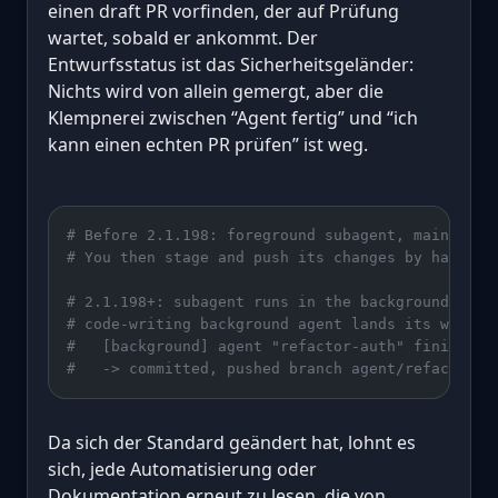
einen draft PR vorfinden, der auf Prüfung
wartet, sobald er ankommt. Der
Entwurfsstatus ist das Sicherheitsgeländer:
Nichts wird von allein gemergt, aber die
Klempnerei zwischen “Agent fertig” und “ich
kann einen echten PR prüfen” ist weg.
# Before 2.1.198: foreground subagent, main loop
# You then stage and push its changes by hand.
# 2.1.198+: subagent runs in the background, you
# code-writing background agent lands its work a
#   [background] agent "refactor-auth" finished
#   -> committed, pushed branch agent/refactor-a
Da sich der Standard geändert hat, lohnt es
sich, jede Automatisierung oder
Dokumentation erneut zu lesen, die von