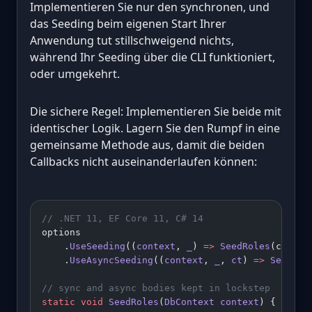
Implementieren Sie nur den synchronen, und
das Seeding beim eigenen Start Ihrer
Anwendung tut stillschweigend nichts,
während Ihr Seeding über die CLI funktioniert,
oder umgekehrt.
Die sichere Regel: Implementieren Sie beide mit
identischer Logik. Lagern Sie den Rumpf in eine
gemeinsame Methode aus, damit die beiden
Callbacks nicht auseinanderlaufen können:
// .NET 11, EF Core 11, C# 14
options
    .
UseSeeding
((
context
, 
_
) 
=>
 SeedRoles
(contex
    .
UseAsyncSeeding
((
context
, 
_
, 
ct
) 
=>
 SeedRol
// sync and async bodies kept in lockstep
static
 void
 SeedRoles
(
DbContext
 context
) { 
/* qu