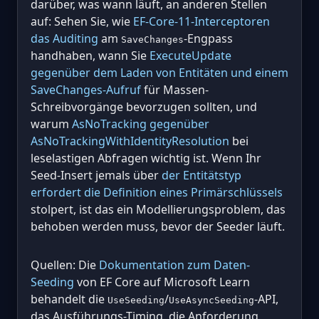
darüber, was wann läuft, an anderen Stellen
auf: Sehen Sie, wie
EF-Core-11-Interceptoren
das Auditing
am
-Engpass
SaveChanges
handhaben, wann Sie
ExecuteUpdate
gegenüber dem Laden von Entitäten und einem
SaveChanges-Aufruf
für Massen-
Schreibvorgänge bevorzugen sollten, und
warum
AsNoTracking gegenüber
AsNoTrackingWithIdentityResolution
bei
leselastigen Abfragen wichtig ist. Wenn Ihr
Seed-Insert jemals über
der Entitätstyp
erfordert die Definition eines Primärschlüssels
stolpert, ist das ein Modellierungsproblem, das
behoben werden muss, bevor der Seeder läuft.
Quellen: Die
Dokumentation zum Daten-
Seeding
von EF Core auf Microsoft Learn
behandelt die
/
-API,
UseSeeding
UseAsyncSeeding
das Ausführungs-Timing, die Anforderung