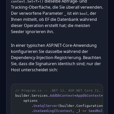
dieselbe Abfrage- und
context.Set<T>()
Tracking-Oberfläche, die Sie überall verwenden.
Der verworfene Parameter
ist ein
, der
_
bool
Ihnen mitteilt, ob EF die Datenbank während
dieser Operation erstellt hat; die meisten
Seeder ignorieren ihn.
In einer typischen ASP.NET-Core-Anwendung
konfigurieren Sie dasselbe während der
Dependency-Injection-Registrierung. Beachten
Sie, dass die Signaturen identisch sind; nur der
Host unterscheidet sich:
// Program.cs -- .NET 11, ASP.NET Core 11, EF Co
builder.Services.
AddDbContext
<
AppDbContext
>(
opti
    options
        .
UseSqlServer
(builder.Configuration.
GetC
        .
UseSeeding
((
context
, 
_
) 
=>
 SeedRoles
(co