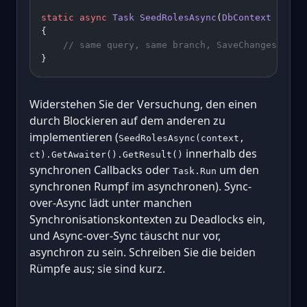
static
 async
 Task
 SeedRolesAsync
(
DbContext
 conte
{
    // same query, same branch, SaveChangesAsync
}
Widerstehen Sie der Versuchung, den einen
durch Blockieren auf dem anderen zu
implementieren (
SeedRolesAsync(context,
innerhalb des
ct).GetAwaiter().GetResult()
synchronen Callbacks oder
um den
Task.Run
synchronen Rumpf im asynchronen). Sync-
over-Async lädt unter manchen
Synchronisationskontexten zu Deadlocks ein,
und Async-over-Sync täuscht nur vor,
asynchron zu sein. Schreiben Sie die beiden
Rümpfe aus; sie sind kurz.