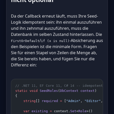
Da der Callback erneut läuft, muss Ihre Seed-
Logik idempotent sein: ihn einmal auszuführen
und ihn zehnmal auszuführen, muss die
Datenbank im selben Zustand hinterlassen. Die
/
-Absicherung aus
FirstOrDefault
if (x is null)
den Beispielen ist die minimale Form. Fragen
Sie für einen Stapel von Zeilen die Menge ab,
die Sie bereits haben, und fügen Sie nur die
Differenz ein:
// .NET 11, EF Core 11, C# 14 -- idempotent batc
static
 void
 SeedRoles
(
DbContext
 context
)
{
    string
[] 
required
 =
 [
"Admin"
, 
"Editor"
, 
"Vie
    var
 existing
 =
 context.
Set
<
Role
>()