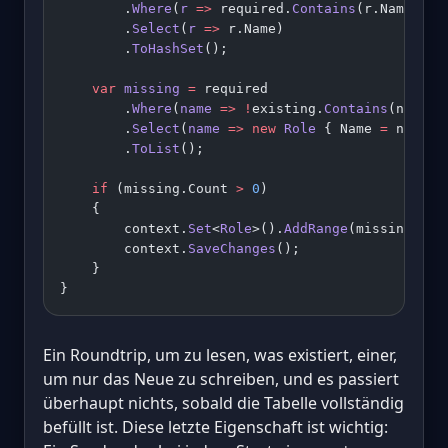
        .
Where
(
r
 =>
 required.
Contains
(r.Name))
        .
Select
(
r
 =>
 r.Name)
        .
ToHashSet
();
    var
 missing
 =
 required
        .
Where
(
name
 =>
 !
existing.
Contains
(name))
        .
Select
(
name
 =>
 new
 Role
 { Name 
=
 name }
        .
ToList
();
    if
 (missing.Count 
>
 0
)
    {
        context.
Set
<
Role
>().
AddRange
(missing);
        context.
SaveChanges
();
    }
}
Ein Roundtrip, um zu lesen, was existiert, einer,
um nur das Neue zu schreiben, und es passiert
überhaupt nichts, sobald die Tabelle vollständig
befüllt ist. Diese letzte Eigenschaft ist wichtig: