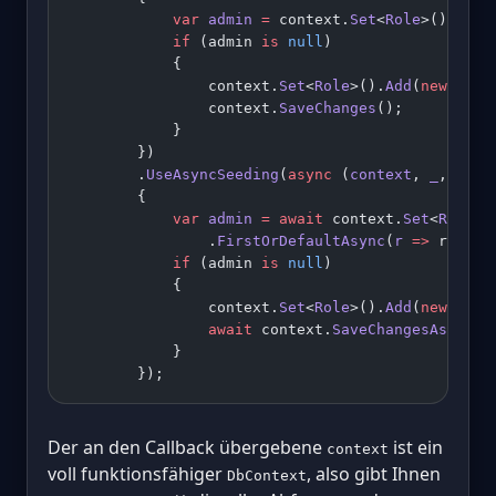
            var
 admin
 =
 context.
Set
<
Role
>().
Firs
            if
 (admin 
is
 null
)
            {
                context.
Set
<
Role
>().
Add
(
new
 Role
                context.
SaveChanges
();
            }
        })
        .
UseAsyncSeeding
(
async
 (
context
, 
_
, 
canc
        {
            var
 admin
 =
 await
 context.
Set
<
Role
>(
                .
FirstOrDefaultAsync
(
r
 =>
 r.Name
            if
 (admin 
is
 null
)
            {
                context.
Set
<
Role
>().
Add
(
new
 Role
                await
 context.
SaveChangesAsync
(c
            }
        });
Der an den Callback übergebene
ist ein
context
voll funktionsfähiger
, also gibt Ihnen
DbContext