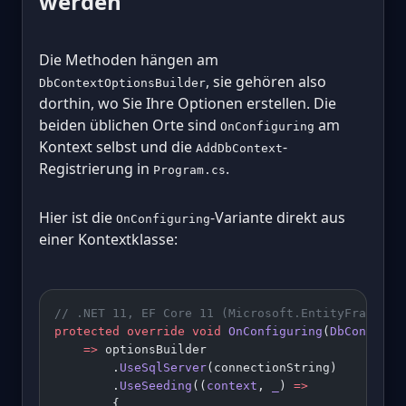
werden
Die Methoden hängen am
, sie gehören also
DbContextOptionsBuilder
dorthin, wo Sie Ihre Optionen erstellen. Die
beiden üblichen Orte sind
am
OnConfiguring
Kontext selbst und die
-
AddDbContext
Registrierung in
.
Program.cs
Hier ist die
-Variante direkt aus
OnConfiguring
einer Kontextklasse:
// .NET 11, EF Core 11 (Microsoft.EntityFramewor
protected
 override
 void
 OnConfiguring
(
DbContextO
    =>
 optionsBuilder
        .
UseSqlServer
(connectionString)
        .
UseSeeding
((
context
, 
_
) 
=>
        {