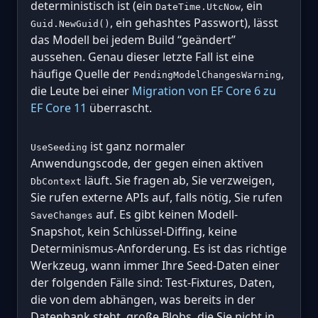
deterministisch ist (ein
, ein
DateTime.UtcNow
, ein gehashtes Passwort), lässt
Guid.NewGuid()
das Modell bei jedem Build “geändert”
aussehen. Genau dieser letzte Fall ist eine
häufige Quelle der
,
PendingModelChangesWarning
die Leute bei einer
Migration von EF Core 6 zu
EF Core 11
überrascht.
ist ganz normaler
UseSeeding
Anwendungscode, der gegen einen aktiven
läuft. Sie fragen ab, Sie verzweigen,
DbContext
Sie rufen externe APIs auf, falls nötig, Sie rufen
auf. Es gibt keinen Modell-
SaveChanges
Snapshot, kein Schlüssel-Diffing, keine
Determinismus-Anforderung. Es ist das richtige
Werkzeug, wann immer Ihre Seed-Daten einer
der folgenden Fälle sind: Test-Fixtures, Daten,
die von dem abhängen, was bereits in der
Datenbank steht, große Blobs, die Sie nicht in