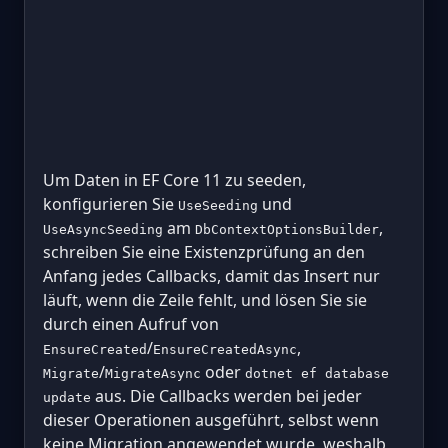
Um Daten in EF Core 11 zu seeden,
konfigurieren Sie
und
UseSeeding
am
,
UseAsyncSeeding
DbContextOptionsBuilder
schreiben Sie eine Existenzprüfung an den
Anfang jedes Callbacks, damit das Insert nur
läuft, wenn die Zeile fehlt, und lösen Sie sie
durch einen Aufruf von
/
,
EnsureCreated
EnsureCreatedAsync
/
oder
Migrate
MigrateAsync
dotnet ef database
aus. Die Callbacks werden bei jeder
update
dieser Operationen ausgeführt, selbst wenn
keine Migration angewendet wurde, weshalb