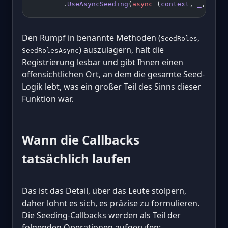
        .
UseAsyncSeeding
(
async
 (
context
, 
_
, 
ct
) 
Den Rumpf in benannte Methoden (
,
SeedRoles
) auszulagern, hält die
SeedRolesAsync
Registrierung lesbar und gibt Ihnen einen
offensichtlichen Ort, an dem die gesamte Seed-
Logik lebt, was ein großer Teil des Sinns dieser
Funktion war.
Wann die Callbacks
tatsächlich laufen
Das ist das Detail, über das Leute stolpern,
daher lohnt es sich, es präzise zu formulieren.
Die Seeding-Callbacks werden als Teil der
folgenden Operationen aufgerufen: