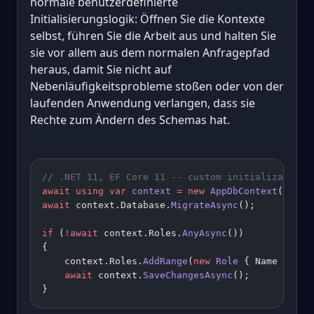
normale benutzerdefinierte
Initialisierungslogik: Öffnen Sie die Kontexte
selbst, führen Sie die Arbeit aus und halten Sie
sie vor allem aus dem normalen Anfragepfad
heraus, damit Sie nicht auf
Nebenläufigkeitsprobleme stoßen oder von der
laufenden Anwendung verlangen, dass sie
Rechte zum Ändern des Schemas hat.
// .NET 11, EF Core 11 -- custom initialization,
await
 using
 var
 context
 =
 new
 AppDbContext
();
await
 context.Database.
MigrateAsync
();
if
 (
!await
 context.Roles.
AnyAsync
())
{
    context.Roles.
AddRange
(
new
 Role
 { Name 
=
 "Ad
    await
 context.
SaveChangesAsync
();
}