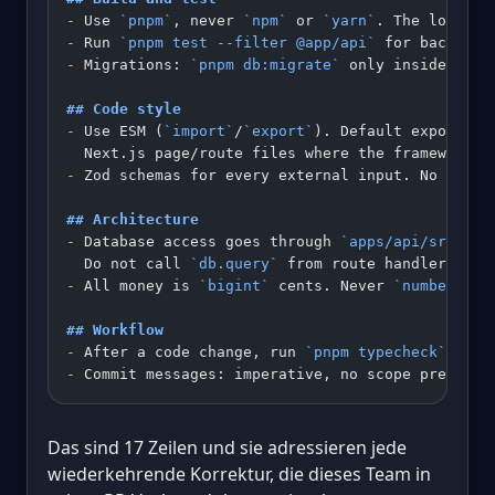
-
 Use 
`pnpm`
, never 
`npm`
 or 
`yarn`
. The lockfil
-
 Run 
`pnpm test --filter @app/api`
 for backend 
-
 Migrations: 
`pnpm db:migrate`
 only inside the 
## Code style
-
 Use ESM (
`import`
/
`export`
). Default export is
  Next.js page/route files where the framework r
-
 Zod schemas for every external input. No 
`any`
## Architecture
-
 Database access goes through 
`apps/api/src/db/
  Do not call 
`db.query`
 from route handlers.
-
 All money is 
`bigint`
 cents. Never 
`number`
, n
## Workflow
-
 After a code change, run 
`pnpm typecheck`
 and 
-
 Commit messages: imperative, no scope prefix, 
Das sind 17 Zeilen und sie adressieren jede
wiederkehrende Korrektur, die dieses Team in