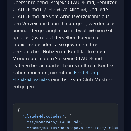
überschreibend. Projekt-CLAUDE.md, Benutzer-
CLAUDE.md (
) und jede
~/.claude/CLAUDE.md
CLAUDE.md, die vom Arbeitsverzeichnis aus
den Verzeichnisbaum hinaufgeht, werden alle
aneinandergehängt.
(von Git
CLAUDE.local.md
ignoriert) wird auf derselben Ebene nach
geladen, also gewinnen Ihre
CLAUDE.md
persönlichen Notizen im Konflikt. In einem
Monorepo, in dem Sie keine CLAUDE.md-
Dateien benachbarter Teams in Ihrem Kontext
haben möchten, nimmt die
Einstellung
eine Liste von Glob-Mustern
claudeMdExcludes
entgegen:
{
  "claudeMdExcludes"
: [
    "**/monorepo/CLAUDE.md"
,
    "/home/marius/monorepo/other-team/.claude/ru