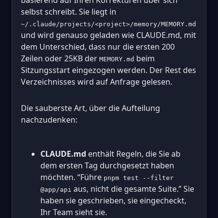
basierend auf Ihren Korrekturen über sich
selbst schreibt. Sie liegt in
~/.claude/projects/<project>/memory/MEMORY.md
und wird genauso geladen wie CLAUDE.md, mit
dem Unterschied, dass nur die ersten 200
Zeilen oder 25KB der
beim
MEMORY.md
Sitzungsstart eingezogen werden. Der Rest des
Verzeichnisses wird auf Anfrage gelesen.
Die sauberste Art, über die Aufteilung
nachzudenken:
CLAUDE.md
enthält Regeln, die Sie ab
dem ersten Tag durchgesetzt haben
möchten. “Führe
pnpm test --filter
aus, nicht die gesamte Suite.” Sie
@app/api
haben sie geschrieben, sie eingecheckt,
Ihr Team sieht sie.