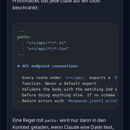
Frontmatter, das jede Datei auf ein Glob
beschränkt:
---
paths
:
  - 
"src/api/**/*.ts"
  - 
"src/api/**/*.tsx"
---
# API endpoint conventions
-
 Every route under 
`src/api/`
 exports a 
`POST`
,
  function. Never a default export.
-
 Validate the body with the matching Zod schema
  before doing anything else. If no schema exist
-
 Return errors with 
`Response.json({ error }, {
Eine Regel mit
wird nur dann in den
paths:
Kontext geladen, wenn Claude eine Datei liest,