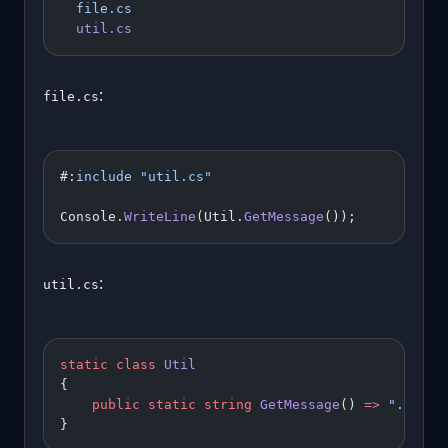
  file.cs
  util.cs
:
file.cs
#:
include "util.cs"
Console.
WriteLine
(Util.
GetMessage
());
:
util.cs
static
 class
 Util
{
    public
 static
 string
 GetMessage
() 
=>
 ".NET 1
}