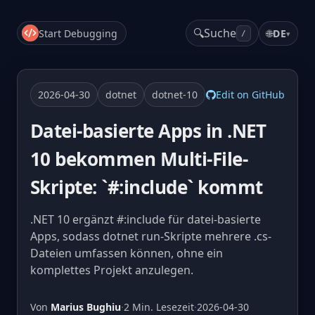
🔍
Suche
Start Debugging
🌐
DE
▾
/
2026-04-30
dotnet
dotnet-10
Edit on GitHub
Datei-basierte Apps in .NET
10 bekommen Multi-File-
Skripte: `#:include` kommt
.NET 10 ergänzt #:include für datei-basierte
Apps, sodass dotnet run-Skripte mehrere .cs-
Dateien umfassen können, ohne ein
komplettes Projekt anzulegen.
Von
Marius Bughiu
·
2 Min. Lesezeit
·
2026-04-30