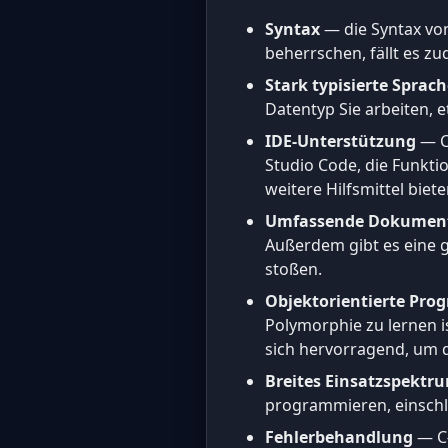
Syntax
— die Syntax von 
beherrschen, fällt es zu
Stark typisierte Sprac
Datentyp Sie arbeiten, 
IDE-Unterstützung
— C
Studio Code, die Funkti
weitere Hilfsmittel bi
Umfassende Dokumen
Außerdem gibt es eine g
stoßen.
Objektorientierte Pr
Polymorphie zu lernen i
sich hervorragend, um d
Breites Einsatzspektr
programmieren, einschl
Fehlerbehandlung
— C#