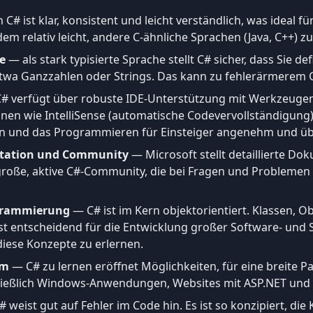
C# ist klar, konsistent und leicht verständlich, was ideal fü
dem relativ leicht, andere C-ähnliche Sprachen (Java, C++) zu
he
— als stark typisierte Sprache stellt C# sicher, dass Sie d
etwa Ganzzahlen oder Strings. Das kann zu fehlerärmerem 
# verfügt über robuste IDE-Unterstützung mit Werkzeugen 
onen wie IntelliSense (automatische Codevervollständigung
eten und das Programmieren für Einsteiger angenehm und 
tation und Community
— Microsoft stellt detaillierte Dok
roße, aktive C#-Community, die bei Fragen und Problemen h
ogrammierung
— C# ist im Kern objektorientiert. Klassen, 
st entscheidend für die Entwicklung großer Software- und S
iese Konzepte zu erlernen.
um
— C# zu lernen eröffnet Möglichkeiten, für eine breite P
ießlich Windows-Anwendungen, Websites mit ASP.NET und S
 weist gut auf Fehler im Code hin. Es ist so konzipiert, di