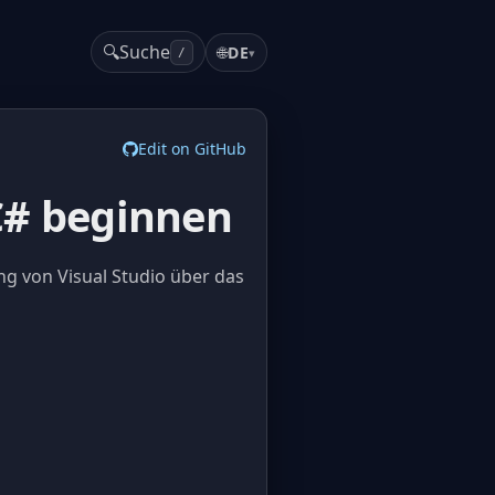
🔍
Suche
🌐
DE
▾
/
Edit on GitHub
C# beginnen
ng von Visual Studio über das