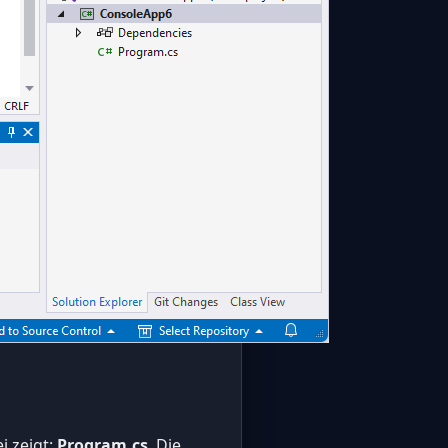
i zeigt:
Program.cs
. Die