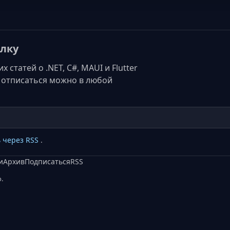
лку
статей о .NET, C#, MAUI и Flutter
а, отписаться можно в любой
 через RSS
.
и
Архив
Подписаться
RSS
.