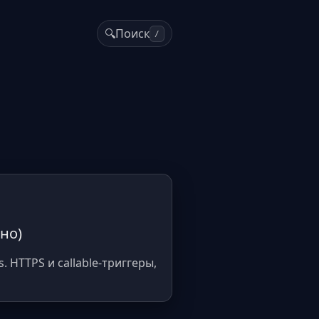
🔍
Поиск
/
ьно)
 HTTPS и callable-триггеры,