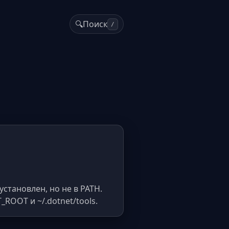
🔍
Поиск
/
установлен, но не в PATH.
_ROOT и ~/.dotnet/tools.