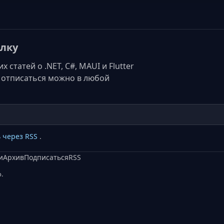
лку
статей о .NET, C#, MAUI и Flutter
а, отписаться можно в любой
 через RSS
.
и
Архив
Подписаться
RSS
.