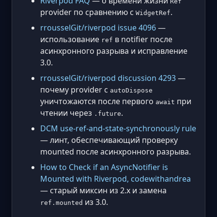
Riverpod FAQ
— о времени жизни
Ref
provider по сравнению с
.
WidgetRef
rrousselGit/riverpod issue 4096
—
использование
в notifier после
ref
асинхронного разрыва и исправление
3.0.
rrousselGit/riverpod discussion 4293
—
почему provider с
autoDispose
уничтожаются после первого
при
await
чтении через
.
.future
DCM use-ref-and-state-synchronously rule
— линт, обеспечивающий проверку
mounted после асинхронного разрыва.
How to Check if an AsyncNotifier is
Mounted with Riverpod, codewithandrea
— старый миксин из 2.x и замена
из 3.0.
ref.mounted