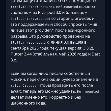
затем защитите запись
с помощью
state
if
.
является
(!ref.mounted) return;
Ref.mounted
свойством из Riverpod 3.0 и близнецом
со стороны provider, и
BuildContext.mounted
это поддерживаемый способ спросить “жив
ли ещё этот provider?” после асинхронного
разрыва. Это руководство проверено на
3.x (линия 3.0 вышла в
flutter_riverpod
сентябре 2025 года; текущая версия: 3.3.2),
Flutter 3.44 (стабильная, май 2026 года) и Dart
3.x.
Если вы когда-либо писали собственный
миксин, переключающий булево значение в
, чтобы проверить его после
ref.onDispose
await, теперь его можно удалить.
Ref.mounted
делает именно это, корректно и без
шаблонного кода.