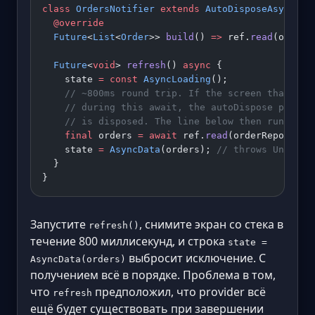
class
 OrdersNotifier
 extends
 AutoDisposeAsyncNot
  @override
  Future
<
List
<
Order
>> 
build
() 
=>
 ref.
read
(orderR
  Future
<
void
> 
refresh
() 
async
 {
    state 
=
 const
 AsyncLoading
();
    // ~800ms round trip. If the screen that wat
    // during this await, the autoDispose provid
    // is disposed. The line below then runs on 
    final
 orders 
=
 await
 ref.
read
(orderRepositor
    state 
=
 AsyncData
(orders); 
// throws Unmount
  }
}
Запустите
, снимите экран со стека в
refresh()
течение 800 миллисекунд, и строка
state =
выбросит исключение. С
AsyncData(orders)
получением всё в порядке. Проблема в том,
что
предположил, что provider всё
refresh
ещё будет существовать при завершении