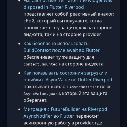
Fix: Cannot use “ref” after the widget was
disposed in Flutter Riverpod
представляет собой реактивный аналог:
сбой, который вы получаете, когда
пропускаете эту защиту, как на стороне
виджета, так и на стороне provider.
Как безопасно использовать
BuildContext после await во Flutter
обеспечивает ту же защиту для
на стороне виджета.
context.mounted
Как показывать состояния загрузки и
ошибки с AsyncValue во Flutter Riverpod
показывает шаблон
плюс
AsyncNotifier
, который эта защита
AsyncValue.guard
оберегает.
Миграция с FutureBuilder на Riverpod
AsyncNotifier во Flutter
переносит
асинхронную работу в provider, где