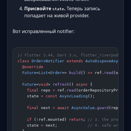
Присвойте
.
Теперь запись
state
попадает на живой provider.
Вот исправленный notifier:
// Flutter 3.44, Dart 3.x, flutter_riverpod 3.x 
class
 OrdersNotifier
 extends
 AutoDisposeAsyncNot
  @override
  Future
<
List
<
Order
>> 
build
() 
=>
 ref.
read
(orderR
  Future
<
void
> 
refresh
() 
async
 {
    final
 repo 
=
 ref.
read
(orderRepositoryProvide
    state 
=
 const
 AsyncLoading
();
    final
 next 
=
 await
 AsyncValue
.
guard
(repo.fet
    if
 (
!
ref.mounted) 
return
; 
// 3. the provider
    state 
=
 next;             
// 4. safe write