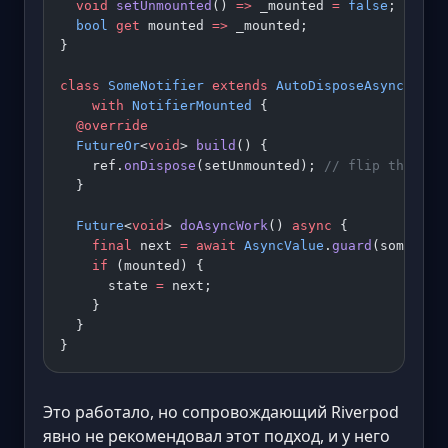
  void
 setUnmounted
() 
=>
 _mounted 
=
 false
;
  bool
 get
 mounted 
=>
 _mounted;
}
class
 SomeNotifier
 extends
 AutoDisposeAsyncNotif
    with
 NotifierMounted
 {
  @override
  FutureOr
<
void
> 
build
() {
    ref.
onDispose
(setUnmounted); 
// flip the fla
  }
  Future
<
void
> 
doAsyncWork
() 
async
 {
    final
 next 
=
 await
 AsyncValue
.
guard
(someFutu
    if
 (mounted) {
      state 
=
 next;
    }
  }
}
Это работало, но сопровождающий Riverpod
явно не рекомендовал этот подход, и у него