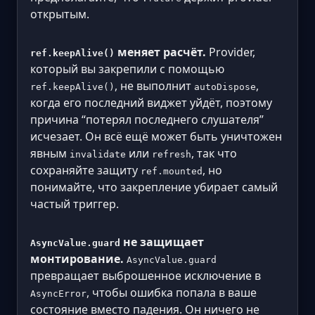
открытым.
меняет расчёт.
Provider,
ref.keepAlive()
который вы закрепили с помощью
, не выполнит
,
ref.keepAlive()
autoDispose
когда его последний виджет уйдёт, поэтому
причина “потерял последнего слушателя”
исчезает. Он всё ещё может быть уничтожен
явным
или
, так что
invalidate
refresh
сохраняйте защиту
, но
ref.mounted
понимайте, что закрепление убирает самый
частый триггер.
не защищает
AsyncValue.guard
монтирование.
AsyncValue.guard
превращает выброшенное исключение в
, чтобы ошибка попала в ваше
AsyncError
состояние вместо падения. Он ничего не