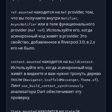
находится на
provider, том,
ref.mounted
Ref
что вы получаете внутри
,
Notifier
или в теле функционального
AsyncNotifier
provider (
). Используйте его, когда
Ref ref
асинхронный код живёт в provider. Это
свойство, добавленное в Riverpod 3.0; в 2.x
его не было.
находится на
.
context.mounted
BuildContext
Используйте его, когда асинхронный код
живёт в виджете и вам нужно тронуть дерево
после (
,
,
).
Navigator
ScaffoldMessenger
Theme.of
Линт
use_build_context_synchronously
анализатора Dart обеспечивает эту
проверку.
находится на
(и,
State.mounted
State