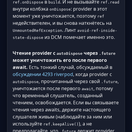
в
. И не вызывайте
ref.onDispose
build
ref.read
внутри колбэка
: provider в этот
onDispose
момент уже уничтожается, поэтому
ref
недействителен, и вы снова наткнётесь на
. Линт
UnmountedRefException
avoid-ref-inside-
из DCM помечает именно это.
state-dispose
Чтение provider с
через
autoDispose
.future
может уничтожить его после первого
await.
Есть тонкий случай, обсуждаемый в
обсуждении 4293 riverpod
, когда provider с
, прочитанный через свой
,
autoDispose
.future
уничтожается после первого
, потому
await
что временный слушатель, созданный
чтением, освобождается. Если вы связываете
чтения через awaits, держите настоящего
слушателя живым (наблюдайте за ним или
используйте
), а не
ref.keepAlive()
предполагайте, что
держит provider
.future