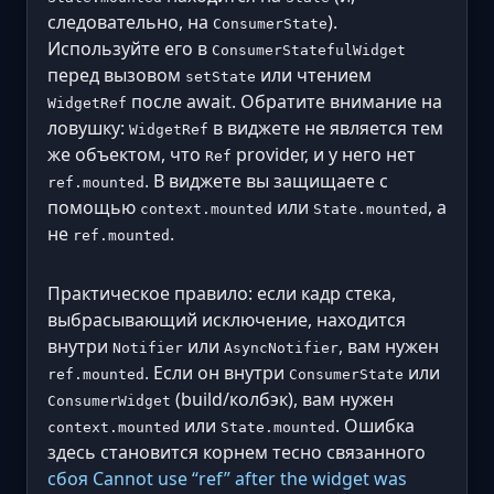
следовательно, на
).
ConsumerState
Используйте его в
ConsumerStatefulWidget
перед вызовом
или чтением
setState
после await. Обратите внимание на
WidgetRef
ловушку:
в виджете не является тем
WidgetRef
же объектом, что
provider, и у него нет
Ref
. В виджете вы защищаете с
ref.mounted
помощью
или
, а
context.mounted
State.mounted
не
.
ref.mounted
Практическое правило: если кадр стека,
выбрасывающий исключение, находится
внутри
или
, вам нужен
Notifier
AsyncNotifier
. Если он внутри
или
ref.mounted
ConsumerState
(build/колбэк), вам нужен
ConsumerWidget
или
. Ошибка
context.mounted
State.mounted
здесь становится корнем тесно связанного
сбоя Cannot use “ref” after the widget was