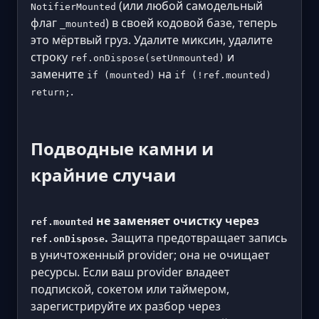
(или любой самодельный
NotifierMounted
флаг
) в своей кодовой базе, теперь
_mounted
это мёртвый груз. Удалите миксин, удалите
строку
и
ref.onDispose(setUnmounted)
замените
на
if (mounted)
if (!ref.mounted)
.
return;
Подводные камни и
крайние случаи
не заменяет очистку через
ref.mounted
.
Защита предотвращает запись
ref.onDispose
в уничтоженный provider; она не очищает
ресурсы. Если ваш provider владеет
подпиской, сокетом или таймером,
зарегистрируйте их разбор через