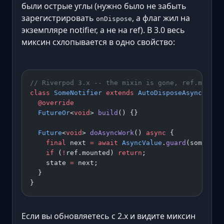
были острые углы (нужно было не забыть
зарегистрировать
, а флаг жил на
onDispose
экземпляре notifier, а не на ref). В 3.0 весь
миксин схлопывается в одно свойство:
// Riverpod 3.x -- the mixin is gone, ref.mounte
class
 SomeNotifier
 extends
 AutoDisposeAsyncNotif
  @override
  FutureOr
<
void
> 
build
() {}
  Future
<
void
> 
doAsyncWork
() 
async
 {
    final
 next 
=
 await
 AsyncValue
.
guard
(someFutu
    if
 (
!
ref.mounted) 
return
;
    state 
=
 next;
  }
}
Если вы обновляетесь с 2.x и видите миксин