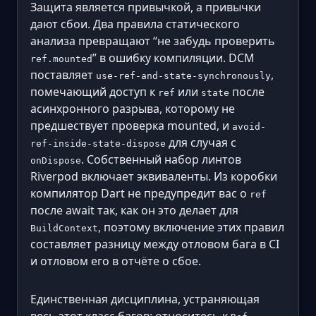
Защита является привычкой, а привычки
дают сбои. Два правила статического
анализа превращают “не забудь проверить
” в ошибку компиляции. DCM
ref.mounted
поставляет
,
use-ref-and-state-synchronously
помечающий доступ к
или
после
ref
state
асинхронного разрыва, которому не
предшествует проверка mounted, и
avoid-
для случая с
ref-inside-state-dispose
. Собственный набор линтов
onDispose
Riverpod включает эквиваленты. Из коробки
компилятор Dart не предупредит вас о
ref
после await так, как он это делает для
, поэтому включение этих правил
BuildContext
составляет разницу между отловом бага в CI
и отловом его в отчёте о сбое.
Единственная дисциплина, устраняющая
весь этот класс багов: относитесь к