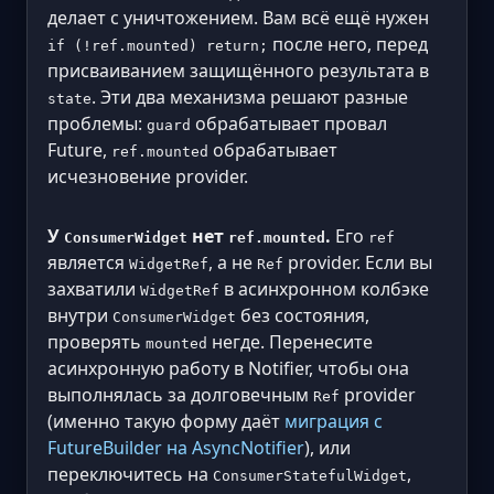
делает с уничтожением. Вам всё ещё нужен
после него, перед
if (!ref.mounted) return;
присваиванием защищённого результата в
. Эти два механизма решают разные
state
проблемы:
обрабатывает провал
guard
Future,
обрабатывает
ref.mounted
исчезновение provider.
У
нет
.
Его
ConsumerWidget
ref.mounted
ref
является
, а не
provider. Если вы
WidgetRef
Ref
захватили
в асинхронном колбэке
WidgetRef
внутри
без состояния,
ConsumerWidget
проверять
негде. Перенесите
mounted
асинхронную работу в Notifier, чтобы она
выполнялась за долговечным
provider
Ref
(именно такую форму даёт
миграция с
FutureBuilder на AsyncNotifier
), или
переключитесь на
,
ConsumerStatefulWidget