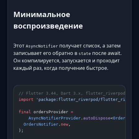
Минимальное
воспроизведение
Этот
получает список, а затем
AsyncNotifier
записывает его обратно в
после await.
state
Он компилируется, запускается и проходит
каждый раз, когда получение быстрое.
// Flutter 3.44, Dart 3.x, flutter_riverpod 3.x 
import
 'package:flutter_riverpod/flutter_riverpo
final
 ordersProvider 
=
    AsyncNotifierProvider
.
autoDispose
<
OrdersNoti
  OrdersNotifier
.
new
,
);