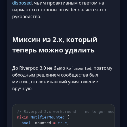
disposed
, чьим проактивным ответом на
вариант со стороны provider является это
руководство.
Миксин из 2.x, который
теперь можно удалить
До Riverpod 3.0 не было
, поэтому
Ref.mounted
обходным решением сообщества был
миксин, отслеживавший уничтожение
вручную:
// Riverpod 2.x workaround -- no longer needed o
mixin
 NotifierMounted
 {
  bool
 _mounted 
=
 true
;