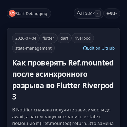
🔍
Поиск
Start Debugging
🌐
RU
▾
/
2026-07-04
flutter
dart
riverpod
state-management
Edit on GitHub
Как проверять Ref.mounted
после асинхронного
разрыва во Flutter Riverpod
3
В Notifier сначала получите зависимости до
await, а затем защитите запись в state с
помощью if (!ref.mounted) return. Это замена