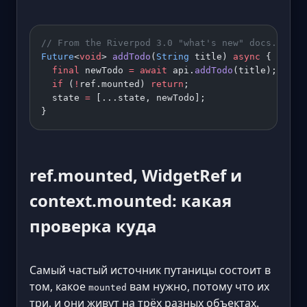
// From the Riverpod 3.0 "what's new" docs.
Future
<
void
> 
addTodo
(
String
 title) 
async
 {
  final
 newTodo 
=
 await
 api.
addTodo
(title);
  if
 (
!
ref.mounted) 
return
;
  state 
=
 [...state, newTodo];
}
ref.mounted, WidgetRef и
context.mounted: какая
проверка куда
Самый частый источник путаницы состоит в
том, какое
вам нужно, потому что их
mounted
три, и они живут на трёх разных объектах.